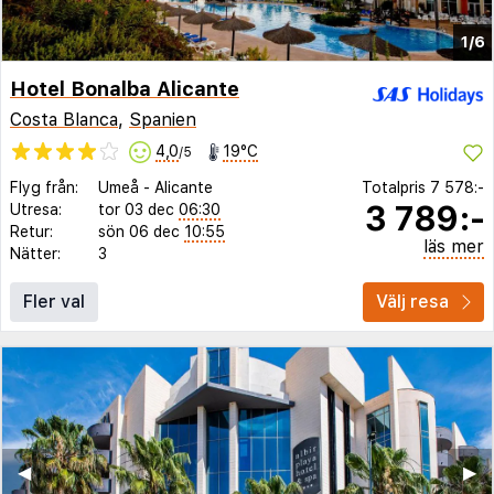
1/6
Hotel Bonalba Alicante
Costa Blanca
,
Spanien
4,0
19°C
/5
Flyg från:
Umeå
-
Alicante
Totalpris
7 578:-
3 789:-
Utresa:
tor 03 dec
06:30
Retur:
sön 06 dec
10:55
läs mer
Nätter:
3
Fler val
Välj resa
◀︎
▶︎