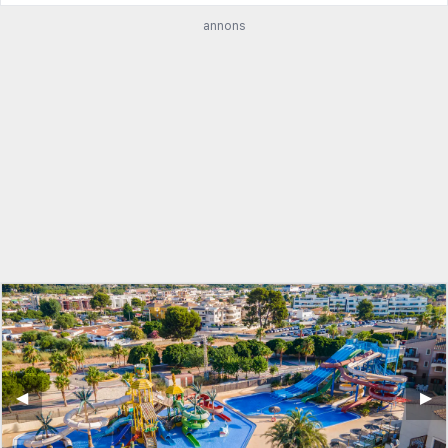
annons
◀︎
▶︎