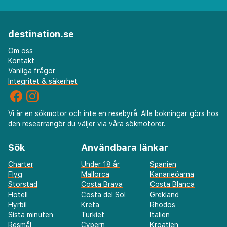
destination.se
Om oss
Kontakt
Vanliga frågor
Integritet & säkerhet
Vi är en sökmotor och inte en resebyrå. Alla bokningar görs hos
den researrangör du väljer via våra sökmotorer.
Sök
Användbara länkar
Charter
Under 18 år
Spanien
Flyg
Mallorca
Kanarieöarna
Storstad
Costa Brava
Costa Blanca
Hotell
Costa del Sol
Grekland
Hyrbil
Kreta
Rhodos
Sista minuten
Turkiet
Italien
Resmål
Cypern
Kroatien