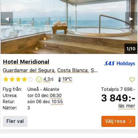
◀︎
▶︎
1/10
Hotel Meridional
Guardamar del Segura
,
Costa Blanca
,
Spanien
4,3
19°C
/5
Flyg från:
Umeå
-
Alicante
Totalpris
7 698:-
3 849:-
Utresa:
tor 03 dec
06:30
Retur:
sön 06 dec
10:55
läs mer
Nätter:
3
Fler val
Välj resa