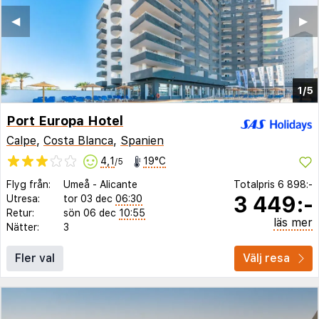
◀︎
▶︎
1/5
Port Europa Hotel
Calpe
,
Costa Blanca
,
Spanien
4,1
19°C
/5
Flyg från:
Umeå
-
Alicante
Totalpris
6 898:-
3 449:-
Utresa:
tor 03 dec
06:30
Retur:
sön 06 dec
10:55
läs mer
Nätter:
3
Fler val
Välj resa