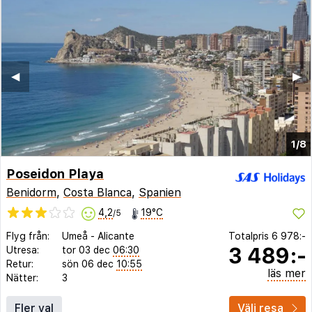
◀︎
▶︎
1/8
Poseidon Playa
Benidorm
,
Costa Blanca
,
Spanien
4,2
19°C
/5
Flyg från:
Umeå
-
Alicante
Totalpris
6 978:-
3 489:-
Utresa:
tor 03 dec
06:30
Retur:
sön 06 dec
10:55
läs mer
Nätter:
3
Fler val
Välj resa