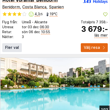
Hotel Voramar Benidorm
Benidorm
,
Costa Blanca
,
Spanien
4,3
19°C
/5
Flyg från:
Umeå
-
Alicante
Totalpris
7 358:-
3 679:-
Utresa:
tor 03 dec
06:30
Retur:
sön 06 dec
10:55
läs mer
Nätter:
3
Fler val
Välj resa
◀︎
▶︎
1/12