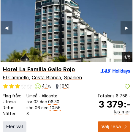
◀︎
▶︎
1/5
Hotel La Familia Gallo Rojo
El Campello
,
Costa Blanca
,
Spanien
4,1
19°C
/5
Flyg från:
Umeå
-
Alicante
Totalpris
6 758:-
3 379:-
Utresa:
tor 03 dec
06:30
Retur:
sön 06 dec
10:55
läs mer
Nätter:
3
Fler val
Välj resa