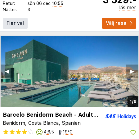
Retur:
sön 06 dec
10:55
läs mer
Nätter:
3
Fler val
Välj resa
◀︎
▶︎
1/6
Barcelo Benidorm Beach - Adults Recommended
Benidorm
,
Costa Blanca
,
Spanien
4,6
19°C
/5