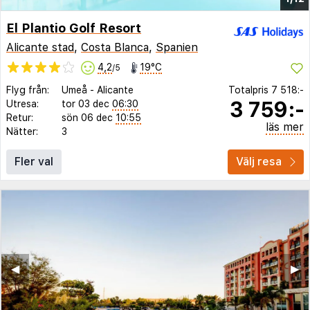
El Plantio Golf Resort
Alicante stad
,
Costa Blanca
,
Spanien
4,2
19°C
/5
Flyg från:
Umeå
-
Alicante
Totalpris
7 518:-
3 759:-
Utresa:
tor 03 dec
06:30
Retur:
sön 06 dec
10:55
läs mer
Nätter:
3
Fler val
Välj resa
◀︎
▶︎