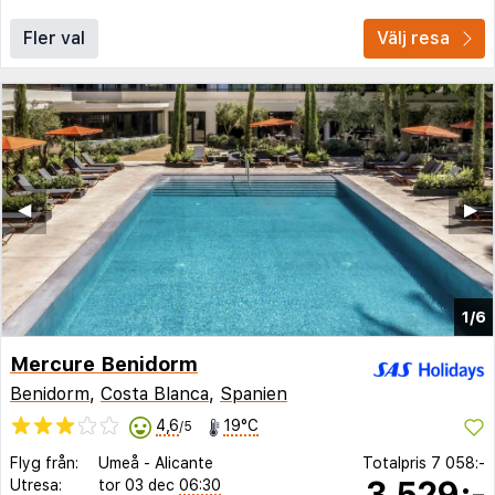
Fler val
Välj resa
◀︎
▶︎
1/6
Mercure Benidorm
Benidorm
,
Costa Blanca
,
Spanien
4,6
19°C
/5
Flyg från:
Umeå
-
Alicante
Totalpris
7 058:-
3 529:-
Utresa:
tor 03 dec
06:30