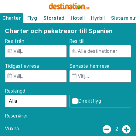
Charter
Flyg
Storstad
Hotell
Hyrbil
Sista minu
Charter och paketresor till Spanien
Res från
Res till
Tidigast avresa
Senaste hemresa
Reslängd
Direktflyg
Resenärer
Vuxna
2