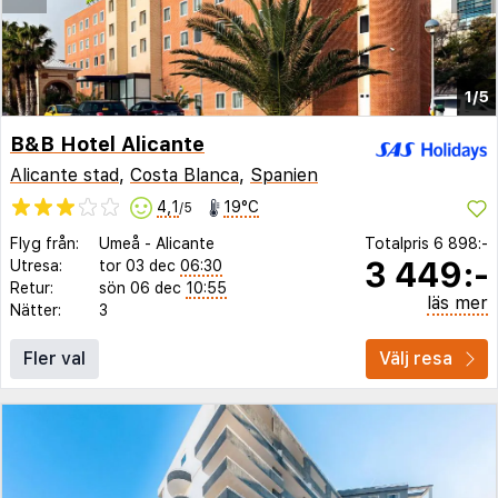
1/5
B&B Hotel Alicante
Alicante stad
,
Costa Blanca
,
Spanien
4,1
19°C
/5
Flyg från:
Umeå
-
Alicante
Totalpris
6 898:-
3 449:-
Utresa:
tor 03 dec
06:30
Retur:
sön 06 dec
10:55
läs mer
Nätter:
3
Fler val
Välj resa