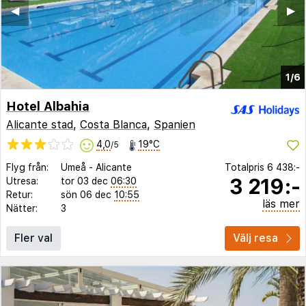
◀︎
▶︎
1/6
Hotel Albahia
Alicante stad
,
Costa Blanca
,
Spanien
4,0
19°C
/5
Flyg från:
Umeå
-
Alicante
Totalpris
6 438:-
3 219:-
Utresa:
tor 03 dec
06:30
Retur:
sön 06 dec
10:55
läs mer
Nätter:
3
Fler val
Välj resa