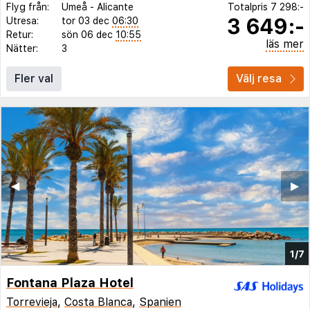
Flyg från:
Umeå
-
Alicante
Totalpris
7 298:-
3 649:-
Utresa:
tor 03 dec
06:30
Retur:
sön 06 dec
10:55
läs mer
Nätter:
3
Fler val
Välj resa
◀︎
▶︎
1/7
Fontana Plaza Hotel
Torrevieja
,
Costa Blanca
,
Spanien