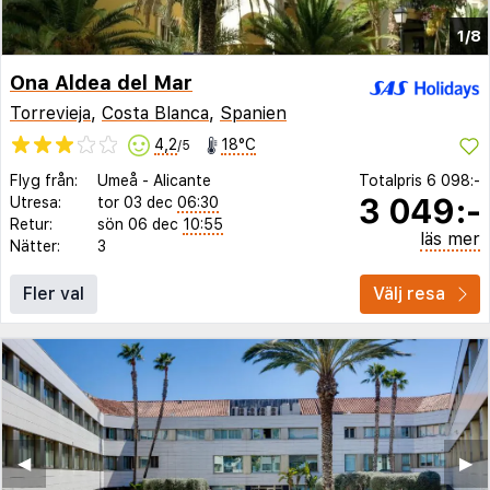
1/8
Ona Aldea del Mar
Torrevieja
,
Costa Blanca
,
Spanien
4,2
18°C
/5
Flyg från:
Umeå
-
Alicante
Totalpris
6 098:-
3 049:-
Utresa:
tor 03 dec
06:30
Retur:
sön 06 dec
10:55
läs mer
Nätter:
3
Fler val
Välj resa
◀︎
▶︎