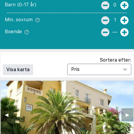
Barn (0-17 år)
0
Min. sovrum
1
Boende
—
Sortera efter:
Visa karta
◀︎
▶︎