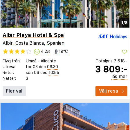
1/8
Albir Playa Hotel & Spa
Albir
,
Costa Blanca
,
Spanien
4,2
19°C
/5
Flyg från:
Umeå
-
Alicante
Totalpris
7 618:-
3 809:-
Utresa:
tor 03 dec
06:30
Retur:
sön 06 dec
10:55
läs mer
Nätter:
3
Fler val
Välj resa