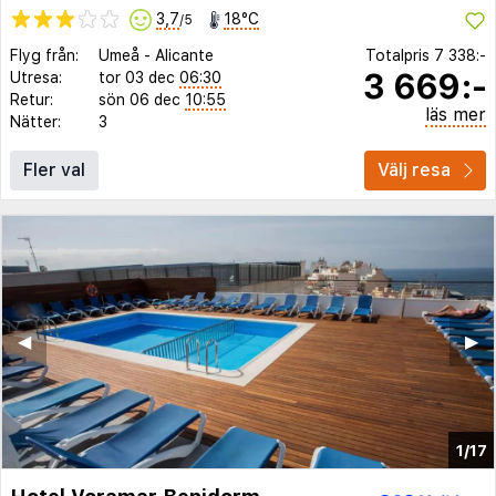
3,7
18°C
/5
Flyg från:
Umeå
-
Alicante
Totalpris
7 338:-
3 669:-
Utresa:
tor 03 dec
06:30
Retur:
sön 06 dec
10:55
läs mer
Nätter:
3
Fler val
Välj resa
◀︎
▶︎
1/17