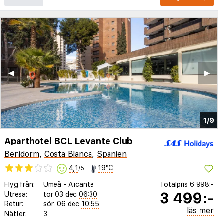
◀︎
▶︎
1/9
Aparthotel BCL Levante Club
Benidorm
,
Costa Blanca
,
Spanien
4,1
19°C
/5
Flyg från:
Umeå
-
Alicante
Totalpris
6 998:-
3 499:-
Utresa:
tor 03 dec
06:30
Retur:
sön 06 dec
10:55
läs mer
Nätter:
3