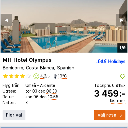
◀︎
▶︎
1/9
MH Hotel Olympus
Benidorm
,
Costa Blanca
,
Spanien
4,2
19°C
/5
Flyg från:
Umeå
-
Alicante
Totalpris
6 918:-
3 459:-
Utresa:
tor 03 dec
06:30
Retur:
sön 06 dec
10:55
läs mer
Nätter:
3
Fler val
Välj resa