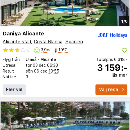
1/6
Daniya Alicante
Alicante stad
,
Costa Blanca
,
Spanien
3,9
19°C
/5
Flyg från:
Umeå
-
Alicante
Totalpris
6 318:-
3 159:-
Utresa:
tor 03 dec
06:30
Retur:
sön 06 dec
10:55
läs mer
Nätter:
3
Fler val
Välj resa