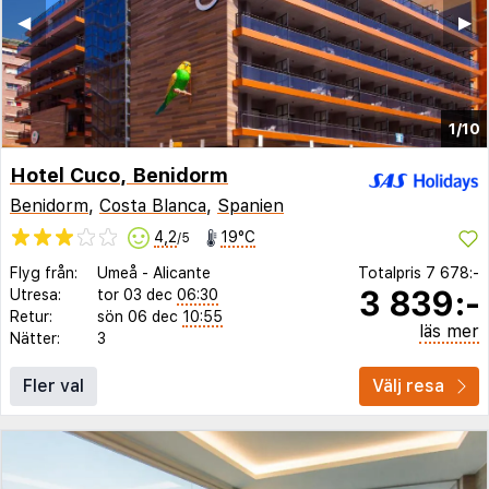
◀︎
▶︎
1/10
Hotel Cuco, Benidorm
Benidorm
,
Costa Blanca
,
Spanien
4,2
19°C
/5
Flyg från:
Umeå
-
Alicante
Totalpris
7 678:-
3 839:-
Utresa:
tor 03 dec
06:30
Retur:
sön 06 dec
10:55
läs mer
Nätter:
3
Fler val
Välj resa