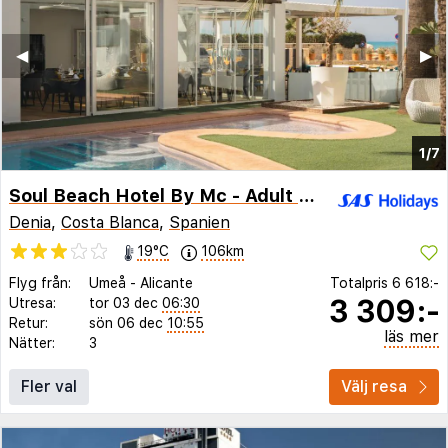
◀︎
▶︎
1/7
Soul Beach Hotel By Mc - Adult Recommended
Denia
,
Costa Blanca
,
Spanien
19°C
106km
Flyg från:
Umeå
-
Alicante
Totalpris
6 618:-
3 309:-
Utresa:
tor 03 dec
06:30
Retur:
sön 06 dec
10:55
läs mer
Nätter:
3
Fler val
Välj resa