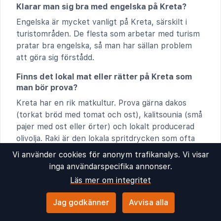
Klarar man sig bra med engelska på Kreta?
Engelska är mycket vanligt på Kreta, särskilt i
turistområden. De flesta som arbetar med turism
pratar bra engelska, så man har sällan problem
att göra sig förstådd.
Finns det lokal mat eller rätter på Kreta som
man bör prova?
Kreta har en rik matkultur. Prova gärna dakos
(torkat bröd med tomat och ost), kalitsounia (små
pajer med ost eller örter) och lokalt producerad
olivolja. Raki är den lokala spritdrycken som ofta
serveras efter maten.
Vi använder cookies för anonym trafikanalys. Vi visar
inga användarspecifika annonser.
Vilka är normala öppettider för butiker,
Läs mer om integritet
restauranger och attraktioner på Kreta?
Butiker i turistområden har ofta öppet från
Jag godkänner
Avvisa alla
morgon till sent på kvällen, varje dag under
säsongen. Restauranger öppnar för lunch och