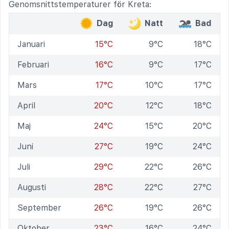
Genomsnittstemperaturer för Kreta:
Dag
Natt
Bad
Januari
15°C
9°C
18°C
Februari
16°C
9°C
17°C
Mars
17°C
10°C
17°C
April
20°C
12°C
18°C
Maj
24°C
15°C
20°C
Juni
27°C
19°C
24°C
Juli
29°C
22°C
26°C
Augusti
28°C
22°C
27°C
September
26°C
19°C
26°C
Oktober
23°C
16°C
24°C