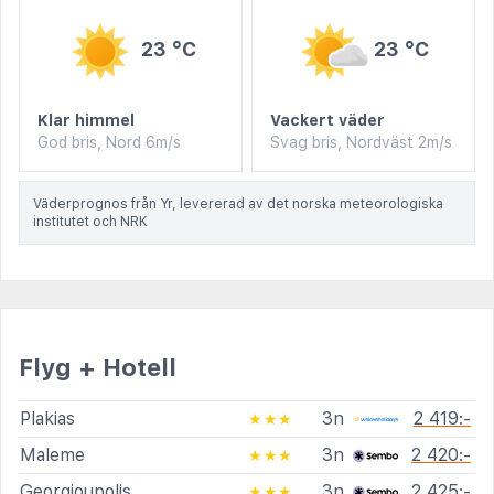
23 °C
23 °C
Klar himmel
Vackert väder
God bris, Nord 6m/s
Svag bris, Nordväst 2m/s
Väderprognos från Yr, levererad av det norska meteorologiska
institutet och NRK
Flyg + Hotell
Plakias
3n
2 419:-
★★★
Maleme
3n
2 420:-
★★★
Georgioupolis
3n
2 425:-
★★★