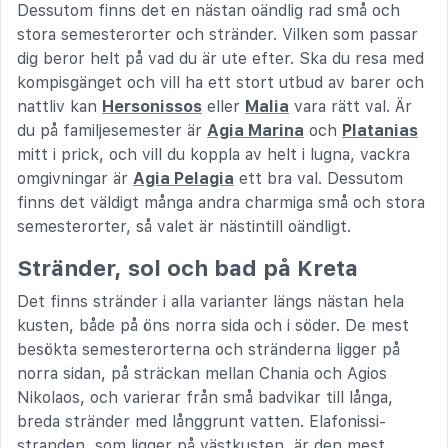
Dessutom finns det en nästan oändlig rad små och
stora semesterorter och stränder. Vilken som passar
dig beror helt på vad du är ute efter. Ska du resa med
kompisgänget och vill ha ett stort utbud av barer och
nattliv kan
Hersonissos
eller
Malia
vara rätt val. Är
du på familjesemester är
Agia Marina
och
Platanias
mitt i prick, och vill du koppla av helt i lugna, vackra
omgivningar är
Agia Pelagia
ett bra val. Dessutom
finns det väldigt många andra charmiga små och stora
semesterorter, så valet är nästintill oändligt.
Stränder, sol och bad på Kreta
Det finns stränder i alla varianter längs nästan hela
kusten, både på öns norra sida och i söder. De mest
besökta semesterorterna och stränderna ligger på
norra sidan, på sträckan mellan Chania och Agios
Nikolaos, och varierar från små badvikar till långa,
breda stränder med långgrunt vatten. Elafonissi-
stranden, som ligger på västkusten, är den mest