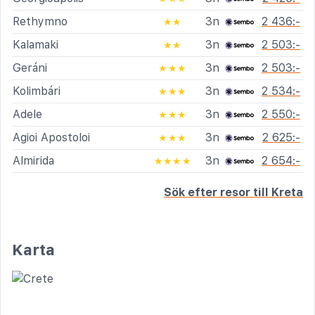
Rethymno
3n
2 436:-
★★
Kalamaki
3n
2 503:-
★★
Geráni
3n
2 503:-
★★★
Kolimbári
3n
2 534:-
★★★
Adele
3n
2 550:-
★★★
Agioi Apostoloi
3n
2 625:-
★★★
Almirida
3n
2 654:-
★★★★
Sök efter resor till Kreta
Karta