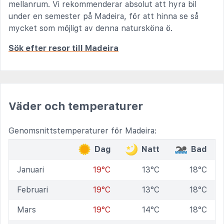
mellanrum. Vi rekommenderar absolut att hyra bil
under en semester på Madeira, för att hinna se så
mycket som möjligt av denna natursköna ö.
Sök efter resor till Madeira
Väder och temperaturer
Genomsnittstemperaturer för Madeira:
Dag
Natt
Bad
Januari
19°C
13°C
18°C
Februari
19°C
13°C
18°C
Mars
19°C
14°C
18°C