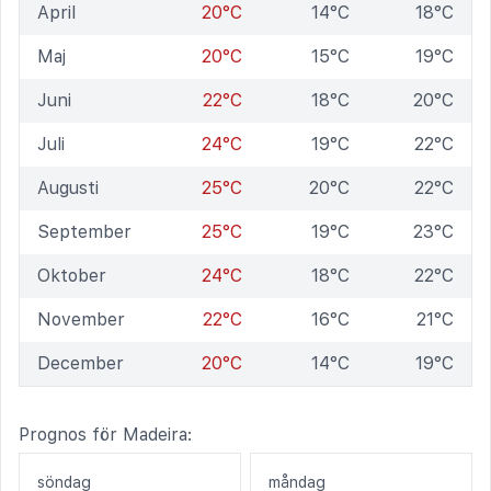
April
20°C
14°C
18°C
Maj
20°C
15°C
19°C
Juni
22°C
18°C
20°C
Juli
24°C
19°C
22°C
Augusti
25°C
20°C
22°C
September
25°C
19°C
23°C
Oktober
24°C
18°C
22°C
November
22°C
16°C
21°C
December
20°C
14°C
19°C
Prognos för Madeira:
söndag
måndag