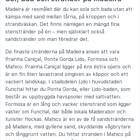
Madeira är resmålet där du kan sola och bada utan att
kämpa med sand mellan tårna, på kroppen och i
strandväskan. Det finns nämligen en mängd fina
stenstränder på ön – men självklart också
sandstränder om man föredrar det.
De finaste stränderna på Madeira anses att vara
Prainha Caniçal, Ponta Gorda Lido, Formosa och
Mahico. Prainha Caniçal ligger på öns östra spets och
är en fin liten lavastrand omgiven av klippor och ett
vackert landskap. I stadsdelen Lido i huvudstaden
Funchal hittar du Ponta Gorda, eller Lido-baden, som
består av uppbyggda havspooler med saltvatten.
Formosa är en lång och vacker stenstrand som ligger
väster om Funchal, där både lokala Madeirabor och
turister flockas. Mahico är en av de få sandstränderna
på Madeira, med gyllene sand, skyddande vågbrytare
och långgrunt vatten. Du hittar stranden i Mahico på