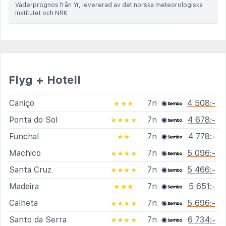
Väderprognos från Yr, levererad av det norska meteorologiska
institutet och NRK
Flyg + Hotell
Caniço
7n
4 508:-
★★★
Ponta do Sol
7n
4 678:-
★★★★
Funchal
7n
4 778:-
★★
Machico
7n
5 096:-
★★★★
Santa Cruz
7n
5 466:-
★★★★
Madeira
7n
5 651:-
★★★
Calheta
7n
5 696:-
★★★★
Santo da Serra
7n
6 734:-
★★★★