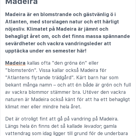
Madeira
Madeira är en blomstrande och gästvänlig ö i
Atlanten, med storslagen natur och ett härligt
nöjesliv. Klimatet på Madeira är jämnt och
behagligt året om, och det finns massa spännande
sevärdheter och vackra vandringsleder att
upptäcka under en semester här!
Madeira
kallas ofta "den gröna ön" eller
"blomsterön". Vissa kallar också Madeira för
"Atlantens flytande trädgård". Kärt barn har som
bekant många namn – och att ön både är grön och full
av vackra blommor stämmer bra. Utöver den vackra
naturen är Madeira också känt för att ha ett behagligt
klimat mer eller mindre hela året.
Det är otroligt fint att gå på vandring på Madeira.
Längs hela ön finns det så kallade
levador
; gamla
vattendrag som idag ligger till grund för de underbara