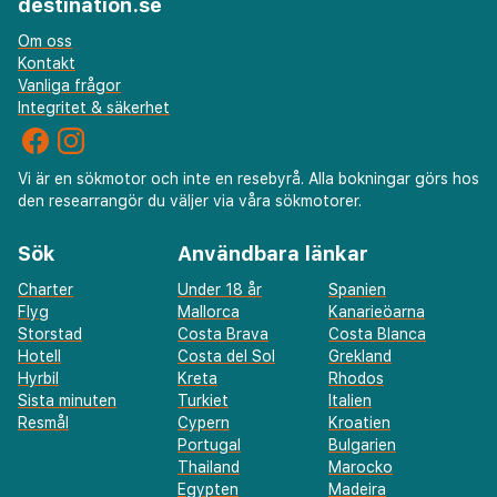
destination.se
Om oss
Kontakt
Vanliga frågor
Integritet & säkerhet
Vi är en sökmotor och inte en resebyrå. Alla bokningar görs hos
den researrangör du väljer via våra sökmotorer.
Sök
Användbara länkar
Charter
Under 18 år
Spanien
Flyg
Mallorca
Kanarieöarna
Storstad
Costa Brava
Costa Blanca
Hotell
Costa del Sol
Grekland
Hyrbil
Kreta
Rhodos
Sista minuten
Turkiet
Italien
Resmål
Cypern
Kroatien
Portugal
Bulgarien
Thailand
Marocko
Egypten
Madeira