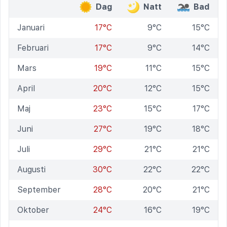
Dag
Natt
Bad
Januari
17°C
9°C
15°C
Februari
17°C
9°C
14°C
Mars
19°C
11°C
15°C
April
20°C
12°C
15°C
Maj
23°C
15°C
17°C
Juni
27°C
19°C
18°C
Juli
29°C
21°C
21°C
Augusti
30°C
22°C
22°C
September
28°C
20°C
21°C
Oktober
24°C
16°C
19°C