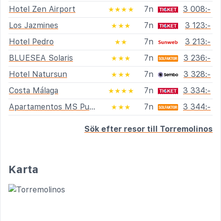
Hotel Zen Airport
7n
3 008:-
★★★★
Los Jazmines
7n
3 123:-
★★★
Hotel Pedro
7n
3 213:-
★★
BLUESEA Solaris
7n
3 236:-
★★★
Hotel Natursun
7n
3 328:-
★★★
Costa Málaga
7n
3 334:-
★★★★
Apartamentos MS Puerto Marina
7n
3 344:-
★★★
Sök efter resor till Torremolinos
Karta