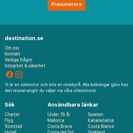
destination.se
Om oss
Kontakt
Vanliga frågor
Integritet & säkerhet
Vi är en sökmotor och inte en resebyrå. Alla bokningar görs hos
den researrangör du väljer via våra sökmotorer.
Sök
Användbara länkar
Charter
Under 18 år
Spanien
Flyg
Mallorca
Kanarieöarna
Storstad
Costa Brava
Costa Blanca
Hotell
Costa del Sol
Grekland