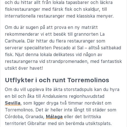
och du hittar allt från lokala tapasbarer och läckra
fiskrestauranger med färsk fisk och skaldjur, till
internationella restauranger med klassiska menyer.
Om du är sugen på att prova en ny maträtt
rekommenderar vi ett besök till grannorten La
Carihuela. Där hittar du flera restauranger som
serverar specialiteten Pescado al Sal – alltså saltbakad
fisk. Njut denna lokala delikatess vid någon av
restaurangerna vid strandpromenaden, med fantastisk
utsikt över havet!
Utflykter i och runt Torremolinos
Om du vill uppleva lite äkta storstadspuls kan du hyra
en bil och åka till Andalusiens regionhuvudstad
Sevilla
, som ligger dryga två timmar nordväst om
Torremolinos. Det är heller inte långt till städer som
Córdoba, Granada,
Málaga
eller det brittiska
territoriet Gibraltar med sin berömda utsiktsplats.