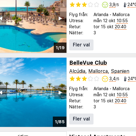
3,9
24°
/5
Flyg från:
Arlanda
-
Mallorca
◀︎
▶︎
Utresa:
mån 12 okt
10:55
Retur:
tor 15 okt
20:40
Nätter:
3
Fler val
1/19
BelleVue Club
Alcúdia
,
Mallorca
,
Spanien
3,4
24°
/5
Flyg från:
Arlanda
-
Mallorca
◀︎
▶︎
Utresa:
mån 12 okt
10:55
Retur:
tor 15 okt
20:40
Nätter:
3
Fler val
1/85