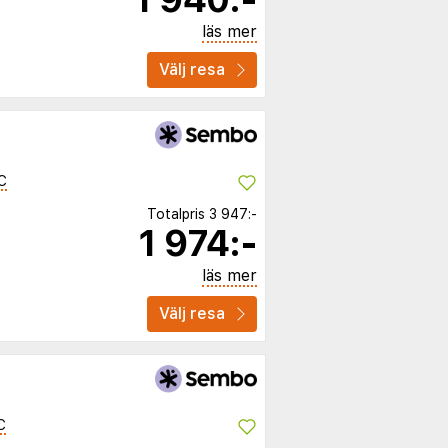
läs mer
Välj resa
C
Totalpris
3 947:-
1 974:-
läs mer
Välj resa
C