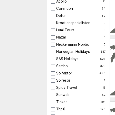
Apollo
21
Corendon
54
Detur
69
Kroatienspecialisten
0
Lumi Tours
0
Nazar
0
Neckermann Nordic
0
Norwegian Holidays
617
SAS Holidays
523
Sembo
379
Solfaktor
498
Solresor
2
Spicy Travel
15
Sunweb
82
Ticket
381
TripX
628