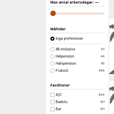
Max antal arbetsdagar:
—
Måltider
Inga preferenser
All-inclusive
43
Helpension
44
Halvpension
95
Frukost
486
Faciliteter
A/C
664
Badstu
181
Bar
791