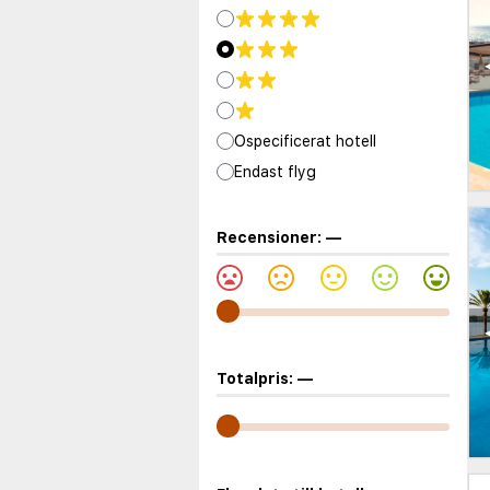
Ospecificerat hotell
Endast flyg
Recensioner:
—
Totalpris:
—