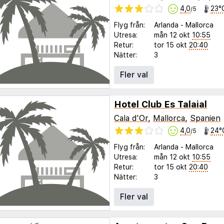
4,0
23°
/5
Flyg från:
Arlanda
-
Mallorca
Utresa:
mån 12 okt
10:55
Retur:
tor 15 okt
20:40
Nätter:
3
Fler val
Hotel Club Es Talaial
Cala d'Or
,
Mallorca
,
Spanien
4,0
24°
/5
Flyg från:
Arlanda
-
Mallorca
Utresa:
mån 12 okt
10:55
Retur:
tor 15 okt
20:40
Nätter:
3
Fler val