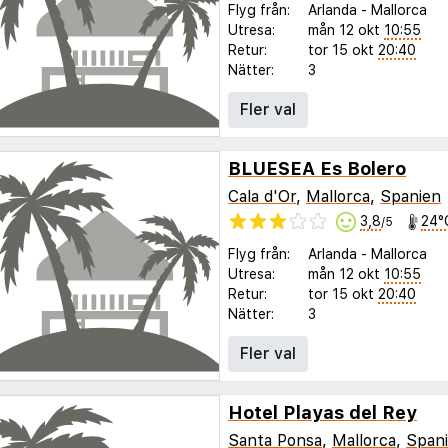
Flyg från:
Arlanda
-
Mallorca
Utresa:
mån 12 okt
10:55
Retur:
tor 15 okt
20:40
Nätter:
3
Fler val
BLUESEA Es Bolero
Cala d'Or
,
Mallorca
,
Spanien
3,8
24°
/5
Flyg från:
Arlanda
-
Mallorca
Utresa:
mån 12 okt
10:55
Retur:
tor 15 okt
20:40
Nätter:
3
Fler val
Hotel Playas del Rey
Santa Ponsa
,
Mallorca
,
Span