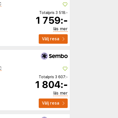
C
Totalpris
3 518:-
1 759:-
läs mer
Välj resa
C
Totalpris
3 607:-
1 804:-
läs mer
Välj resa