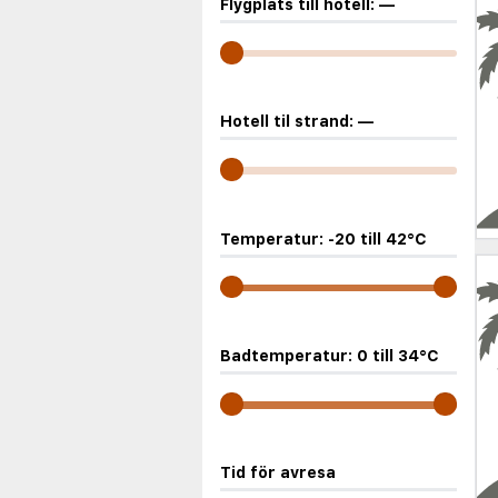
Flygplats till hotell:
—
Hotell til strand:
—
Temperatur:
-20
till
42
°C
Badtemperatur:
0
till
34
°C
Tid för avresa