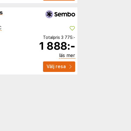
s
C
Totalpris
3 775:-
1 888:-
läs mer
Välj resa