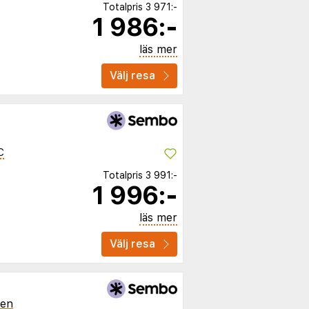
Totalpris
3 971:-
1 986:-
läs mer
Välj resa
C
Totalpris
3 991:-
1 996:-
läs mer
Välj resa
ien