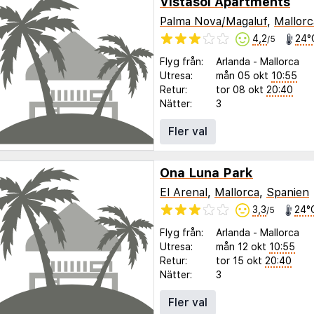
Vistasol Apartments
Palma Nova/Magaluf
,
Mallorc
4,2
24°
/5
Flyg från:
Arlanda
-
Mallorca
Utresa:
mån 05 okt
10:55
Retur:
tor 08 okt
20:40
Nätter:
3
Fler val
Ona Luna Park
El Arenal
,
Mallorca
,
Spanien
3,3
24°
/5
Flyg från:
Arlanda
-
Mallorca
Utresa:
mån 12 okt
10:55
Retur:
tor 15 okt
20:40
Nätter:
3
Fler val