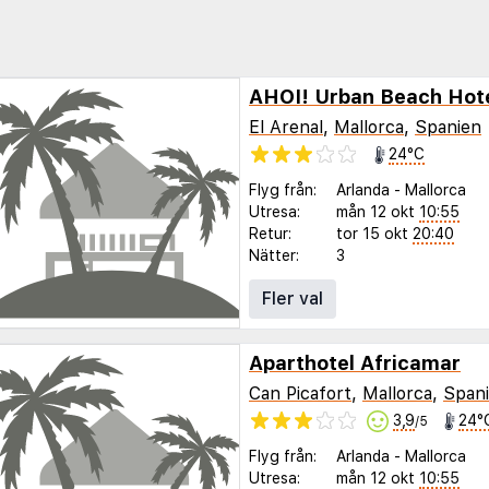
AHOI! Urban Beach Hot
El Arenal
,
Mallorca
,
Spanien
24°C
Flyg från:
Arlanda
-
Mallorca
Utresa:
mån 12 okt
10:55
Retur:
tor 15 okt
20:40
Nätter:
3
Fler val
Aparthotel Africamar
Can Picafort
,
Mallorca
,
Span
3,9
24°
/5
Flyg från:
Arlanda
-
Mallorca
Utresa:
mån 12 okt
10:55