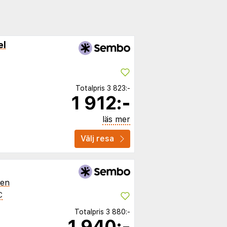
el
Totalpris
3 823:-
1 912:-
läs mer
Välj resa
ien
C
Totalpris
3 880:-
1 940:-