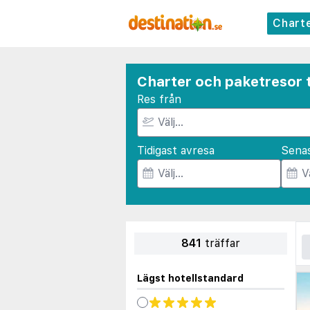
Chart
Charter och paketresor t
Res från
Tidigast avresa
Sena
841
träffar
Lägst hotellstandard