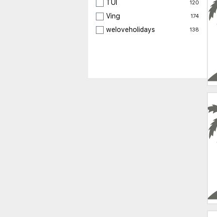
TUI
120
Ving
174
weloveholidays
138