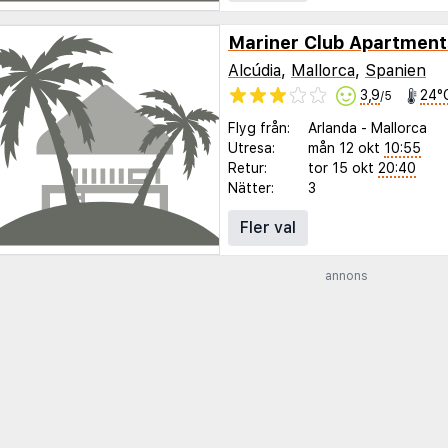
Mariner Club Apartment
Alcúdia
,
Mallorca
,
Spanien
3,9
24°
/5
Flyg från:
Arlanda
-
Mallorca
Utresa:
mån 12 okt
10:55
Retur:
tor 15 okt
20:40
Nätter:
3
Fler val
annons