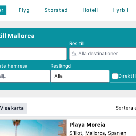
er
Flyg
Storstad
Hotell
Hyrbil
ill Mallorca
Res till
ste hemresa
Reslängd
Direktf
Sortera 
Visa karta
Playa Moreia
S'illot
,
Mallorca
,
Spanien