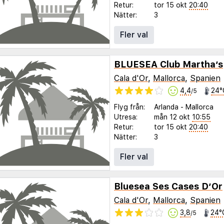
Retur:
tor 15 okt
20:40
Nätter:
3
Fler val
BLUESEA Club Martha’s
Cala d'Or
,
Mallorca
,
Spanien
4,4
24°
/5
Flyg från:
Arlanda
-
Mallorca
Utresa:
mån 12 okt
10:55
Retur:
tor 15 okt
20:40
Nätter:
3
Fler val
Bluesea Ses Cases D’Or
Cala d'Or
,
Mallorca
,
Spanien
3,8
24°
/5