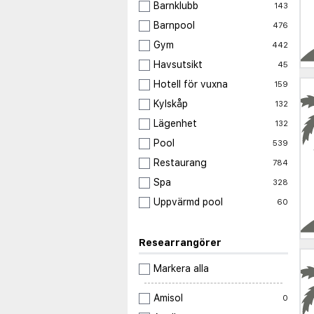
Barnklubb
143
Barnpool
476
Gym
442
Havsutsikt
45
Hotell för vuxna
159
Kylskåp
132
Lägenhet
132
Pool
539
Restaurang
784
Spa
328
Uppvärmd pool
60
Researrangörer
Markera alla
Amisol
0