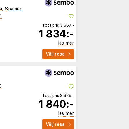
a
,
Spanien
C
Totalpris
3 667:-
1 834:-
läs mer
Välj resa
C
Totalpris
3 679:-
1 840:-
läs mer
Välj resa