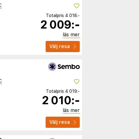
C
Totalpris
4 018:-
2 009:-
läs mer
Välj resa
C
Totalpris
4 019:-
2 010:-
läs mer
Välj resa