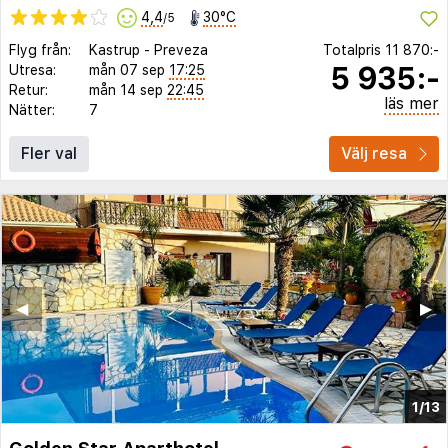
4,4
30°C
/5
Flyg från:
Kastrup
-
Preveza
Totalpris
11 870:-
5 935:-
Utresa:
mån 07 sep
17:25
Retur:
mån 14 sep
22:45
läs mer
Nätter:
7
Fler val
Välj resa
◀︎
▶︎
1/13