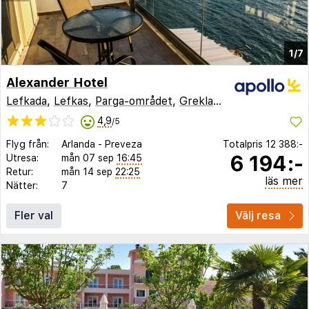
1/7
Alexander Hotel
Lefkada
,
Lefkas
,
Parga-området
,
Grekland
4,9
/5
Flyg från:
Arlanda
-
Preveza
Totalpris
12 388:-
6 194:-
Utresa:
mån 07 sep
16:45
Retur:
mån 14 sep
22:25
läs mer
Nätter:
7
Fler val
Välj resa