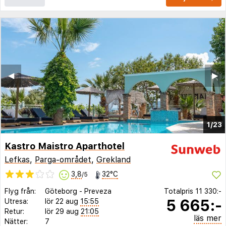
◀︎
▶︎
1/23
Kastro Maistro Aparthotel
Lefkas
,
Parga-området
,
Grekland
3,8
32°C
/5
Flyg från:
Göteborg
-
Preveza
Totalpris
11 330:-
5 665:-
Utresa:
lör 22 aug
15:55
Retur:
lör 29 aug
21:05
läs mer
Nätter:
7