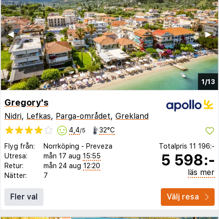
◀︎
▶︎
1/13
Gregory's
Nidri
,
Lefkas
,
Parga-området
,
Grekland
4,4
32°C
/5
Flyg från:
Norrköping
-
Preveza
Totalpris
11 196:-
5 598:-
Utresa:
mån 17 aug
15:55
Retur:
mån 24 aug
12:20
läs mer
Nätter:
7
Fler val
Välj resa