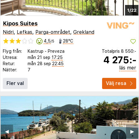
1/22
Kipos Suites
Nidri
,
Lefkas
,
Parga-området
,
Grekland
4,5
28°C
/5
Flyg från:
Kastrup
-
Preveza
Totalpris
8 550:-
4 275:-
Utresa:
mån 21 sep
17:25
Retur:
mån 28 sep
22:45
läs mer
Nätter:
7
Fler val
Välj resa
◀︎
▶︎