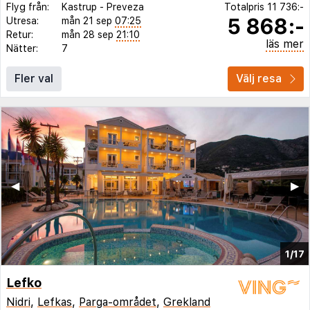
Flyg från:
Kastrup
-
Preveza
Totalpris
11 736:-
5 868:-
Utresa:
mån 21 sep
07:25
Retur:
mån 28 sep
21:10
läs mer
Nätter:
7
Fler val
Välj resa
◀︎
▶︎
1/17
Lefko
Nidri
,
Lefkas
,
Parga-området
,
Grekland