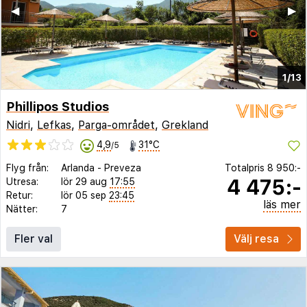
◀︎
▶︎
1/13
Phillipos Studios
Nidri
,
Lefkas
,
Parga-området
,
Grekland
4,9
31°C
/5
Flyg från:
Arlanda
-
Preveza
Totalpris
8 950:-
4 475:-
Utresa:
lör 29 aug
17:55
Retur:
lör 05 sep
23:45
läs mer
Nätter:
7
Fler val
Välj resa