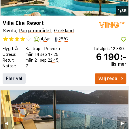
1/35
Villa Elia Resort
Sivota,
Parga-området
,
Grekland
4,8
28°C
/5
Flyg från:
Kastrup
-
Preveza
Totalpris
12 380:-
6 190:-
Utresa:
mån 14 sep
17:25
Retur:
mån 21 sep
22:45
läs mer
Nätter:
7
Fler val
Välj resa
◀︎
▶︎