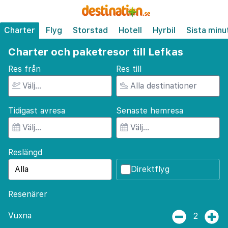
Charter
Flyg
Storstad
Hotell
Hyrbil
Sista minu
Charter och paketresor till Lefkas
Res från
Res till
Tidigast avresa
Senaste hemresa
Reslängd
Direktflyg
Resenärer
Vuxna
2