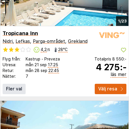
1/23
Tropicana Inn
Nidri
,
Lefkas
,
Parga-området
,
Grekland
4,2
28°C
/5
Flyg från:
Kastrup
-
Preveza
Totalpris
8 550:-
4 275:-
Utresa:
mån 21 sep
17:25
Retur:
mån 28 sep
22:45
läs mer
Nätter:
7
Fler val
Välj resa