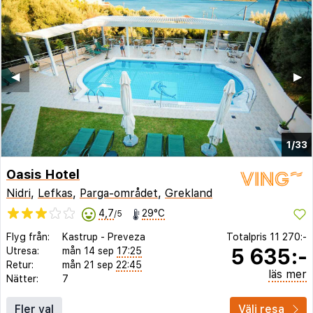
◀︎
▶︎
1/33
Oasis Hotel
Nidri
,
Lefkas
,
Parga-området
,
Grekland
4,7
29°C
/5
Flyg från:
Kastrup
-
Preveza
Totalpris
11 270:-
5 635:-
Utresa:
mån 14 sep
17:25
Retur:
mån 21 sep
22:45
läs mer
Nätter:
7
Fler val
Välj resa