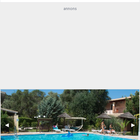
annons
◀︎
▶︎