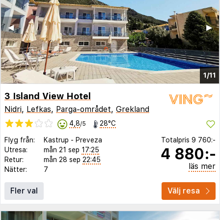
◀︎
▶︎
1/11
3 Island View Hotel
Nidri
,
Lefkas
,
Parga-området
,
Grekland
4,8
28°C
/5
Flyg från:
Kastrup
-
Preveza
Totalpris
9 760:-
4 880:-
Utresa:
mån 21 sep
17:25
Retur:
mån 28 sep
22:45
läs mer
Nätter:
7
Fler val
Välj resa