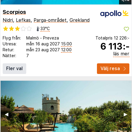
Scorpios
Nidri
,
Lefkas
,
Parga-området
,
Grekland
33°C
Flyg från:
Malmö
-
Preveza
Totalpris
12 226:-
6 113:-
Utresa:
mån 16 aug 2027
15:00
Retur:
mån 23 aug 2027
12:00
läs mer
Nätter:
7
Fler val
Välj resa
◀︎
▶︎