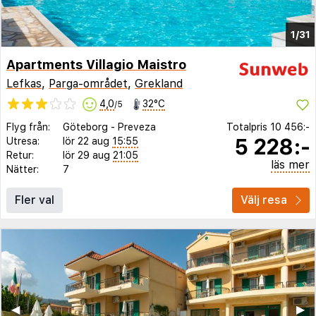
1/31
Apartments Villagio Maistro
Lefkas
,
Parga-området
,
Grekland
4,0
32°C
/5
Flyg från:
Göteborg
-
Preveza
Totalpris
10 456:-
5 228:-
Utresa:
lör 22 aug
15:55
Retur:
lör 29 aug
21:05
läs mer
Nätter:
7
Fler val
Välj resa
◀︎
▶︎