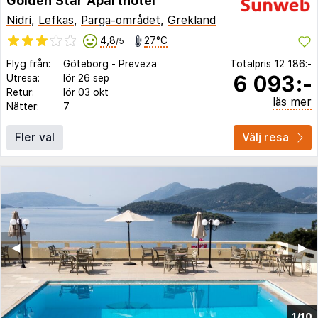
Golden Star Aparthotel
Nidri
,
Lefkas
,
Parga-området
,
Grekland
4,8
27°C
/5
Flyg från:
Göteborg
-
Preveza
Totalpris
12 186:-
6 093:-
Utresa:
lör 26 sep
Retur:
lör 03 okt
läs mer
Nätter:
7
Fler val
Välj resa
◀︎
▶︎
1/10