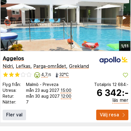
◀︎
▶︎
1/11
Aggelos
Nidri
,
Lefkas
,
Parga-området
,
Grekland
4,7
32°C
/5
Flyg från:
Malmö
-
Preveza
Totalpris
12 684:-
6 342:-
Utresa:
mån 23 aug 2027
15:00
Retur:
mån 30 aug 2027
12:00
läs mer
Nätter:
7
Fler val
Välj resa