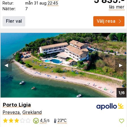
Retur:
mån 31 aug
22:45
läs mer
Nätter:
7
Fler val
Välj resa
◀︎
▶︎
1/6
Porto Ligia
Preveza
,
Grekland
4,5
23°C
/5