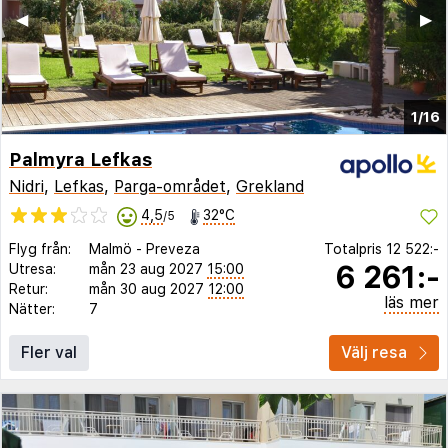
◀︎
▶︎
1/16
Palmyra Lefkas
Nidri
,
Lefkas
,
Parga-området
,
Grekland
4,5
32°C
/5
Flyg från:
Malmö
-
Preveza
Totalpris
12 522:-
6 261:-
Utresa:
mån 23 aug 2027
15:00
Retur:
mån 30 aug 2027
12:00
läs mer
Nätter:
7
Fler val
Välj resa