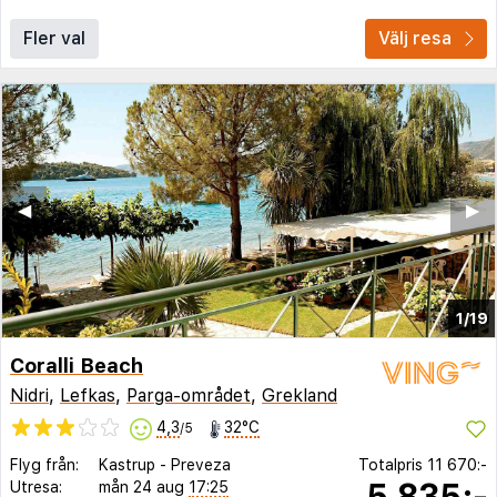
Fler val
Välj resa
◀︎
▶︎
1/19
Coralli Beach
Nidri
,
Lefkas
,
Parga-området
,
Grekland
4,3
32°C
/5
Flyg från:
Kastrup
-
Preveza
Totalpris
11 670:-
5 835:-
Utresa:
mån 24 aug
17:25