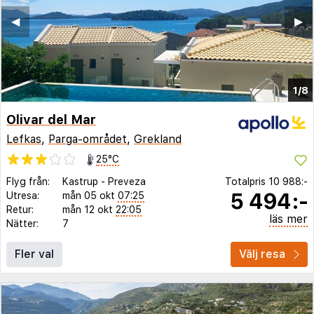
◀︎
▶︎
1/8
Olivar del Mar
Lefkas
,
Parga-området
,
Grekland
25°C
Flyg från:
Kastrup
-
Preveza
Totalpris
10 988:-
5 494:-
Utresa:
mån 05 okt
07:25
Retur:
mån 12 okt
22:05
läs mer
Nätter:
7
Fler val
Välj resa