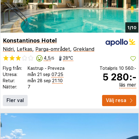
1/10
Konstantinos Hotel
Nidri
,
Lefkas
,
Parga-området
,
Grekland
4,5
28°C
/5
Flyg från:
Kastrup
-
Preveza
Totalpris
10 560:-
5 280:-
Utresa:
mån 21 sep
07:25
Retur:
mån 28 sep
21:10
läs mer
Nätter:
7
Fler val
Välj resa