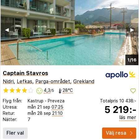
◀︎
▶︎
1/16
Captain Stavros
Nidri
,
Lefkas
,
Parga-området
,
Grekland
4,3
28°C
/5
Flyg från:
Kastrup
-
Preveza
Totalpris
10 438:-
5 219:-
Utresa:
mån 21 sep
07:25
Retur:
mån 28 sep
21:10
läs mer
Nätter:
7
Fler val
Välj resa