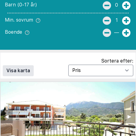
Barn (0-17 år)
0
Min. sovrum
1
Boende
—
Sortera efter:
Visa karta
◀︎
▶︎