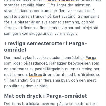
stränder att välja bland. Ofta ligger det minst en
strand i stadens centrum och flera vikar samt små
och lite större stränder på kort avstånd. Gemensamt
för alla platser är en avslappnad stämning, och vid
flera av stränderna finns små tavernor och pinjeträd
som ger skön skugga under varma dagar.
Trevliga semesterorter i Parga-
området
Den mest vykortsvackra staden i området är
Parga
som ligger på fastlandet. Här ligger bebyggelsen som
en amfiteater av pastellfärgade hus i en sluttning ner
mot hamnen.
Lefkas
är en stor ö med broförbindelse
till fastlandet. Ön har flera små byar, och den mest
populära av dem är Nidri.
Mat och dryck i Parga-området
Det finns bra lokala tavernor på alla semesterorter i