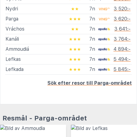
Nydri
7n
3 520:-
★★
Parga
7n
3 620:-
★★★
Vráchos
7n
3 641:-
★★
Kanáli
7n
3 764:-
★★★
Ammoudiá
7n
4 894:-
★★★
Lefkas
7n
5 494:-
★★★
Lefkada
7n
5 845:-
★★★
Sök efter resor till Parga-området
Resmål - Parga-området