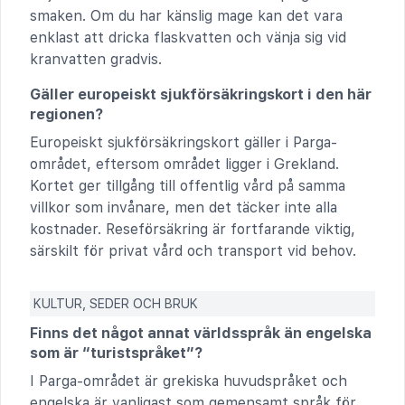
smaken. Om du har känslig mage kan det vara
enklast att dricka flaskvatten och vänja sig vid
kranvatten gradvis.
Gäller europeiskt sjukförsäkringskort i den här
regionen?
Europeiskt sjukförsäkringskort gäller i Parga-
området, eftersom området ligger i Grekland.
Kortet ger tillgång till offentlig vård på samma
villkor som invånare, men det täcker inte alla
kostnader. Rese­försäkring är fortfarande viktig,
särskilt för privat vård och transport vid behov.
KULTUR, SEDER OCH BRUK
Finns det något annat världsspråk än engelska
som är “turistspråket”?
I Parga-området är grekiska huvudspråket och
engelska är vanligast som gemensamt språk för