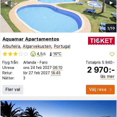
◀︎
▶︎
1/10
Aquamar Apartamentos
Albufeira
,
Algarvekusten
,
Portugal
4,5
16°C
/5
Flyg från:
Arlanda
-
Faro
Totalpris
5 940:-
2 970:-
Utresa:
ons 24 feb 2027
06:10
Retur:
lör 27 feb 2027
18:45
läs mer
Nätter:
3
Fler val
Välj resa