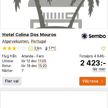
Hotel Colina Dos Mouros
Algarvekusten
,
Portugal
3,9
17°C
/5
Flyg från:
Arlanda
-
Faro
Totalpris
4 846:-
2 423:-
Utresa:
lör 12 dec
11:05
Retur:
lör 19 dec
15:20
läs mer
Nätter:
7
Fler val
Välj resa