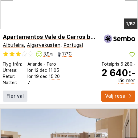
1/48
Apartamentos Vale de Carros by Portugalferias
Albufeira
,
Algarvekusten
,
Portugal
3,9
17°C
/5
Flyg från:
Arlanda
-
Faro
Totalpris
5 280:-
2 640:-
Utresa:
lör 12 dec
11:05
Retur:
lör 19 dec
15:20
läs mer
Nätter:
7
Fler val
Välj resa