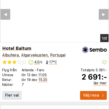
Hotel Baltum
Albufeira
,
Algarvekusten
,
Portugal
4,0
17°C
/5
Flyg från:
Arlanda
-
Faro
Totalpris
5 381:-
2 691:-
Utresa:
lör 12 dec
11:05
Retur:
lör 19 dec
15:20
läs mer
Nätter:
7
Fler val
Välj resa