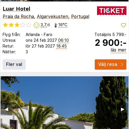
Luar Hotel
Praia da Rocha
,
Algarvekusten
,
Portugal
3,7
16°C
/5
Flyg från:
Arlanda
-
Faro
Totalpris
5 799:-
2 900:-
Utresa:
ons 24 feb 2027
06:10
Retur:
lör 27 feb 2027
18:45
läs mer
Nätter:
3
Fler val
Välj resa
◀︎
▶︎