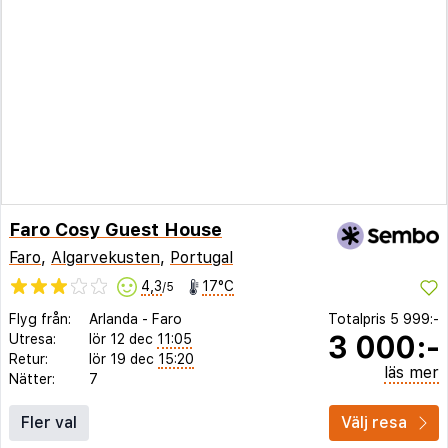
Faro Cosy Guest House
Faro
,
Algarvekusten
,
Portugal
4,3
17°C
/5
Flyg från:
Arlanda
-
Faro
Totalpris
5 999:-
3 000:-
Utresa:
lör 12 dec
11:05
Retur:
lör 19 dec
15:20
läs mer
Nätter:
7
Fler val
Välj resa