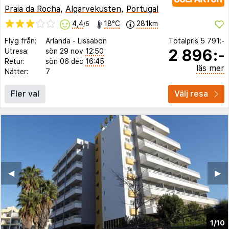
Praia da Rocha
,
Algarvekusten
,
Portugal
4,4
18°C
281km
/5
Flyg från:
Arlanda
-
Lissabon
Totalpris
5 791:-
2 896:-
Utresa:
sön 29 nov
12:50
Retur:
sön 06 dec
16:45
läs mer
Nätter:
7
Fler val
Välj resa
◀︎
▶︎
1/10