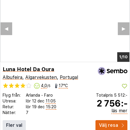
◀︎
▶︎
1/5
Luna Hotel Da Oura
Albufeira
,
Algarvekusten
,
Portugal
4,0
17°C
/5
Flyg från:
Arlanda
-
Faro
Totalpris
5 512:-
2 756:-
Utresa:
lör 12 dec
11:05
Retur:
lör 19 dec
15:20
läs mer
Nätter:
7
Fler val
Välj resa