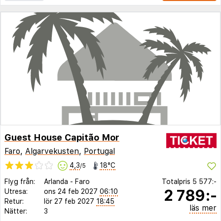
Guest House Capitão Mor
Faro
,
Algarvekusten
,
Portugal
4,3
18°C
/5
Flyg från:
Arlanda
-
Faro
Totalpris
5 577:-
2 789:-
Utresa:
ons 24 feb 2027
06:10
Retur:
lör 27 feb 2027
18:45
läs mer
Nätter:
3