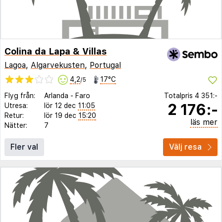
Colina da Lapa & Villas
Lagoa
,
Algarvekusten
,
Portugal
4,2
17°C
/5
Flyg från:
Arlanda
-
Faro
Totalpris
4 351:-
2 176:-
Utresa:
lör 12 dec
11:05
Retur:
lör 19 dec
15:20
läs mer
Nätter:
7
Fler val
Välj resa