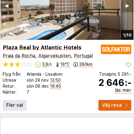
◀︎
▶︎
1/10
Plaza Real by Atlantic Hotels
Praia da Rocha
,
Algarvekusten
,
Portugal
3,9
18°C
280km
/5
Flyg från:
Arlanda
-
Lissabon
Totalpris
5 291:-
2 646:-
Utresa:
sön 29 nov
12:50
Retur:
sön 06 dec
16:45
läs mer
Nätter:
7
Fler val
Välj resa