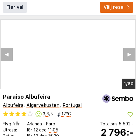
Fler val
Välj resa
◀︎
▶︎
1/55
Paraiso Albufeira
Albufeira
,
Algarvekusten
,
Portugal
3,8
17°C
/5
Flyg från:
Arlanda
-
Faro
Totalpris
5 592:-
2 796:-
Utresa:
lör 12 dec
11:05
Retur:
lör 19 dec
15:20