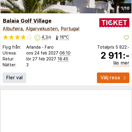
1/10
Balaia Golf Village
Albufeira
,
Algarvekusten
,
Portugal
4,3
16°C
/5
Flyg från:
Arlanda
-
Faro
Totalpris
5 822:-
2 911:-
Utresa:
ons 24 feb 2027
06:10
Retur:
lör 27 feb 2027
18:45
läs mer
Nätter:
3
Fler val
Välj resa