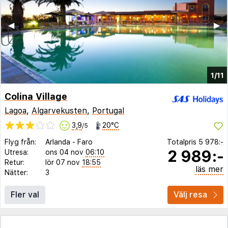
◀︎
▶︎
1/11
Colina Village
Lagoa
,
Algarvekusten
,
Portugal
3,9
20°C
/5
Flyg från:
Arlanda
-
Faro
Totalpris
5 978:-
2 989:-
Utresa:
ons 04 nov
06:10
Retur:
lör 07 nov
18:55
läs mer
Nätter:
3
Fler val
Välj resa