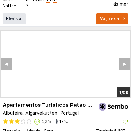
läs mer
Nätter:
7
Fler val
Välj resa
◀︎
▶︎
1/54
Apartamentos Turísticos Pateo Village
Albufeira
,
Algarvekusten
,
Portugal
4,2
17°C
/5
Flyg från:
Arlanda
-
Faro
Totalpris
5 607:-