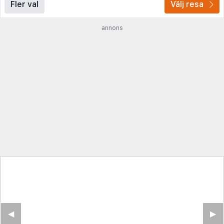
Fler val
Välj resa
annons
◀︎
▶︎