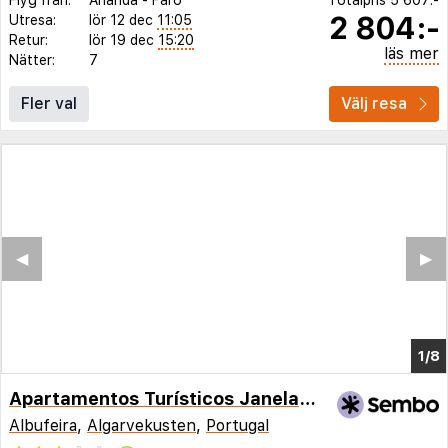
2 804:-
Utresa:
lör 12 dec
11:05
Retur:
lör 19 dec
15:20
läs mer
Nätter:
7
Fler val
Välj resa
◀︎
▶︎
1/4
Apartamentos Turísticos Janelas do Mar
Albufeira
,
Algarvekusten
,
Portugal