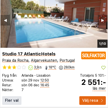
◀︎
▶︎
1/10
Studio 17 AtlanticHotels
Praia da Rocha
,
Algarvekusten
,
Portugal
3,9
18°C
280km
/5
Flyg från:
Arlanda
-
Lissabon
Totalpris
5 101:-
2 551:-
Utresa:
sön 29 nov
12:50
Retur:
sön 06 dec
16:45
läs mer
Nätter:
7
Fler val
Välj resa