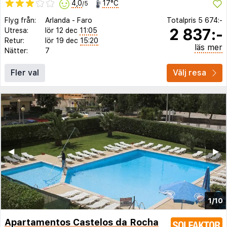
4,0
17°C
/5
Flyg från:
Arlanda
-
Faro
Totalpris
5 674:-
2 837:-
Utresa:
lör 12 dec
11:05
Retur:
lör 19 dec
15:20
läs mer
Nätter:
7
Fler val
Välj resa
◀︎
▶︎
1/10
Apartamentos Castelos da Rocha