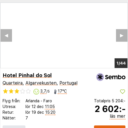
◀︎
▶︎
1/40
Hotel Pinhal do Sol
Quarteira
,
Algarvekusten
,
Portugal
3,7
17°C
/5
Flyg från:
Arlanda
-
Faro
Totalpris
5 204:-
2 602:-
Utresa:
lör 12 dec
11:05
Retur:
lör 19 dec
15:20
läs mer
Nätter:
7