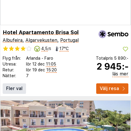
Hotel Apartamento Brisa Sol
Albufeira
,
Algarvekusten
,
Portugal
4,5
17°C
/5
Flyg från:
Arlanda
-
Faro
Totalpris
5 890:-
2 945:-
Utresa:
lör 12 dec
11:05
Retur:
lör 19 dec
15:20
läs mer
Nätter:
7
Fler val
Välj resa