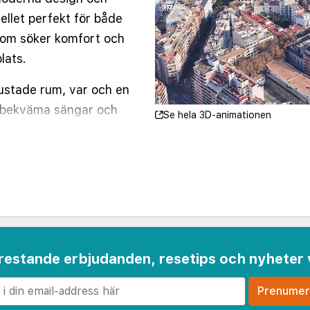
llet perfekt för både
 som söker komfort och
lats.
ustade rum, var och en
, bekväma sängar och
Se hela 3D-animationen
et med naturligt ljus.
andardrum,
a sviter, alla utrustade
-TV, gratis Wi-Fi och
duschar.
kterrass med pool och
 frestande erbjudanden, resetips och nyheter 
vilket ger en
 av efter en dag med
rang serverar ett utsökt