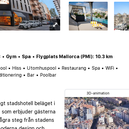
⤢
C
•
Gym
•
Spa
•
Flygplats Mallorca (PMI): 10.3 km
ool
•
Hiss
•
Utomhuspool
•
Restaurang
•
Spa
•
WiFi
•
itionering
•
Bar
•
Poolbar
3D-animation
igt stadshotell beläget i
, som erbjuder gästerna
några steg från stadens
 moderna design och