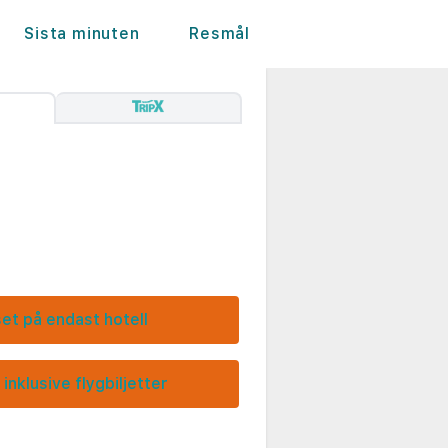
Sista minuten
Resmål
set på endast hotell
 inklusive flygbiljetter