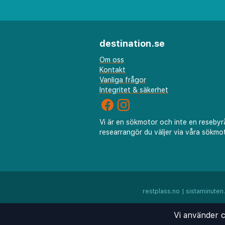
urval av medelhavsinspirerad
rätter, medan loungebaren er
kvällsdrinkar.
destination.se
Ytterligare bekvämligheter in
Om oss
Kontakt
wellnessområde med bastu oc
Vanliga frågor
ökad bekvämlighet. Hotellets
Integritet & säkerhet
lätt att utforska Palmas hist
shoppingområden och kulturel
Vi är en sökmotor och inte en resebyr
säkerställer en minnesvärd vi
researrangör du väljer via våra sökmot
restplass.no
|
sistaminuten
Vi använder c