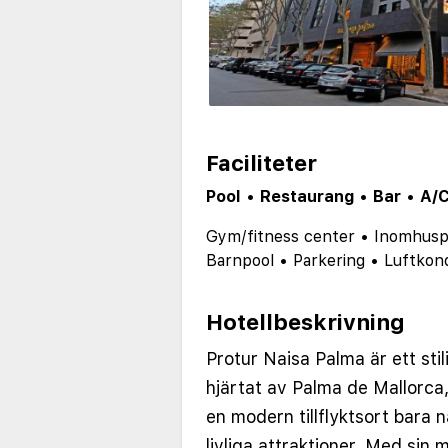
Faciliteter
Pool
•
Restaurang
•
Bar
•
A/
Gym/fitness center
•
Inomhusp
Barnpool
•
Parkering
•
Luftkond
Hotellbeskrivning
Protur Naisa Palma är ett stil
hjärtat av Palma de Mallorca
en modern tillflyktsort bara 
livliga attraktioner. Med sin