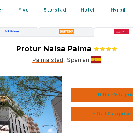
er
Flyg
Storstad
Hotell
Hyrbil
Protur Naisa Palma
Palma stad
,
Spanien
Hitta bästa pri
Hitta bästa priset