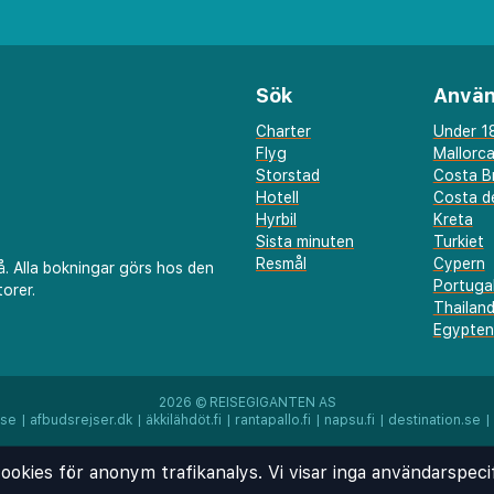
e och internationella
bjuder en mysig miljö för
Sök
Använ
kluderar ett gym,
Charter
Under 18
Flyg
Mallorc
h privat parkering för
Storstad
Costa B
 centrala läge gör det
Hotell
Costa de
Hyrbil
Kreta
oriska gamla stad,
Sista minuten
Turkiet
la landmärken, vilket
Resmål
Cypern
å. Alla bokningar görs hos den
Portuga
stelse för varje gäst.
orer.
Thailan
Egypten
2026 ©
REISEGIGANTEN AS
.se
|
afbudsrejser.dk
|
äkkilähdöt.fi
|
rantapallo.fi
|
napsu.fi
|
destination.se
|
ookies för anonym trafikanalys. Vi visar inga användarspeci