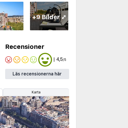
+9 Bilder ⤢
Recensioner
| 4,5
/5
Läs recensionerna här
Karta