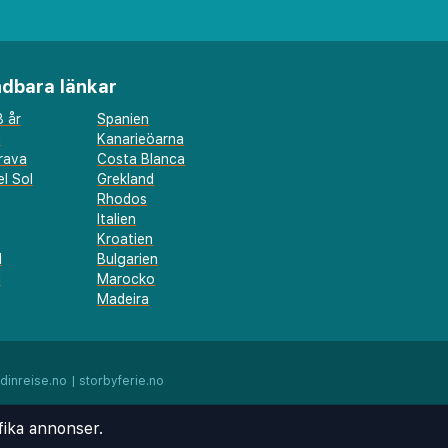
dbara länkar
 år
Spanien
a
Kanarieöarna
rava
Costa Blanca
l Sol
Grekland
Rhodos
Italien
Kroatien
l
Bulgarien
d
Marocko
Madeira
dinreise.no
|
storbyferie.no
fika annonser.