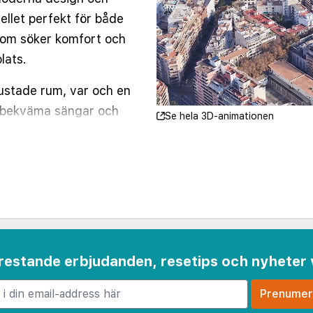
llet perfekt för både
 som söker komfort och
lats.
ustade rum, var och en
, bekväma sängar och
Se hela 3D-animationen
et med naturligt ljus.
andardrum,
a sviter, alla utrustade
-TV, gratis Wi-Fi och
duschar.
kterrass med pool och
 frestande erbjudanden, resetips och nyheter 
vilket ger en
 av efter en dag med
rang serverar ett utsökt