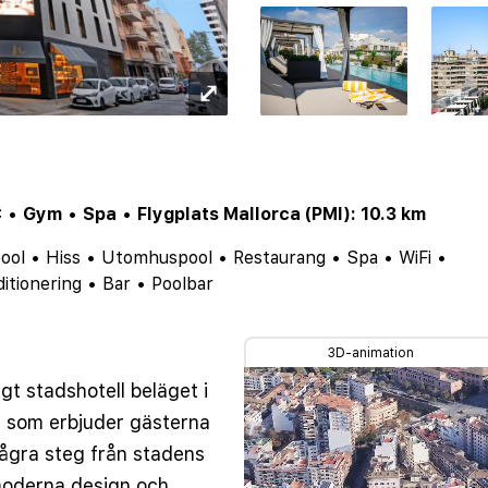
⤢
C
•
Gym
•
Spa
•
Flygplats Mallorca (PMI): 10.3 km
ool
•
Hiss
•
Utomhuspool
•
Restaurang
•
Spa
•
WiFi
•
itionering
•
Bar
•
Poolbar
3D-animation
igt stadshotell beläget i
, som erbjuder gästerna
några steg från stadens
 moderna design och