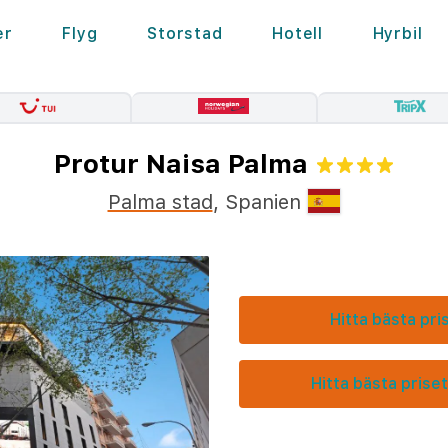
er
Flyg
Storstad
Hotell
Hyrbil
Protur Naisa Palma
Palma stad
,
Spanien
Hitta bästa pri
Hitta bästa priset