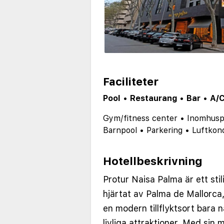
Faciliteter
Pool
•
Restaurang
•
Bar
•
A/
Gym/fitness center
•
Inomhusp
Barnpool
•
Parkering
•
Luftkond
Hotellbeskrivning
Protur Naisa Palma är ett stil
hjärtat av Palma de Mallorca
en modern tillflyktsort bara 
livliga attraktioner. Med sin