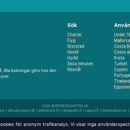
e och internationella
bjuder en mysig miljö för
Sök
Använ
kluderar ett gym,
Charter
Under 18
Flyg
Mallorc
h privat parkering för
Storstad
Costa B
 centrala läge gör det
Hotell
Costa de
Hyrbil
Kreta
oriska gamla stad,
Sista minuten
Turkiet
la landmärken, vilket
Resmål
Cypern
å. Alla bokningar görs hos den
Portuga
stelse för varje gäst.
orer.
Thailan
Egypten
2026 ©
REISEGIGANTEN AS
.se
|
afbudsrejser.dk
|
äkkilähdöt.fi
|
rantapallo.fi
|
napsu.fi
|
destination.se
|
ookies för anonym trafikanalys. Vi visar inga användarspeci