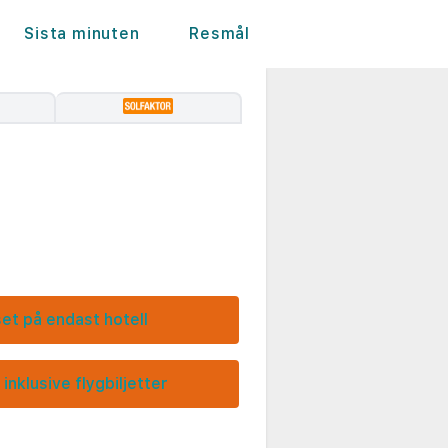
Sista minuten
Resmål
set på endast hotell
 inklusive flygbiljetter