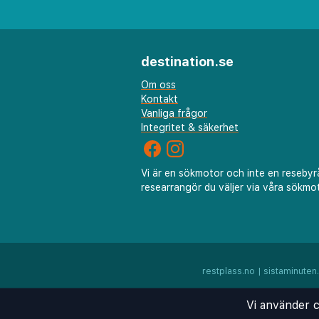
urval av medelhavsinspirerad
rätter, medan loungebaren er
kvällsdrinkar.
destination.se
Ytterligare bekvämligheter in
Om oss
Kontakt
wellnessområde med bastu oc
Vanliga frågor
ökad bekvämlighet. Hotellets
Integritet & säkerhet
lätt att utforska Palmas hist
shoppingområden och kulturel
Vi är en sökmotor och inte en resebyr
säkerställer en minnesvärd vi
researrangör du väljer via våra sökmot
restplass.no
|
sistaminuten
Vi använder c