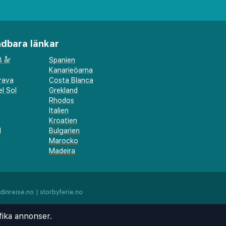
dbara länkar
 år
Spanien
a
Kanarieöarna
rava
Costa Blanca
l Sol
Grekland
Rhodos
Italien
Kroatien
l
Bulgarien
d
Marocko
Madeira
dinreise.no
|
storbyferie.no
fika annonser.