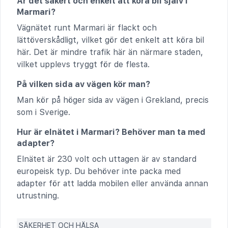
Är det säkert och enkelt att köra bil själv i
Marmari?
Vägnätet runt Marmari är flackt och
lättöverskådligt, vilket gör det enkelt att köra bil
här. Det är mindre trafik här än närmare staden,
vilket upplevs tryggt för de flesta.
På vilken sida av vägen kör man?
Man kör på höger sida av vägen i Grekland, precis
som i Sverige.
Hur är elnätet i Marmari? Behöver man ta med
adapter?
Elnätet är 230 volt och uttagen är av standard
europeisk typ. Du behöver inte packa med
adapter för att ladda mobilen eller använda annan
utrustning.
SÄKERHET OCH HÄLSA