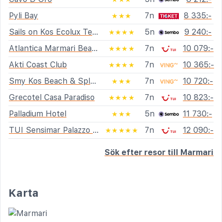
Pyli Bay
7n
8 335:-
★★★
Sails on Kos Ecolux Tented Village
5n
9 240:-
★★★★
Atlantica Marmari Beach
7n
10 079:-
★★★★
Akti Coast Club
7n
10 365:-
★★★★
Smy Kos Beach & Splash
7n
10 720:-
★★★
Grecotel Casa Paradiso
7n
10 823:-
★★★★
Palladium Hotel
5n
11 730:-
★★★
TUI Sensimar Palazzo del Mare
7n
12 090:-
★★★★★
Sök efter resor till Marmari
Karta