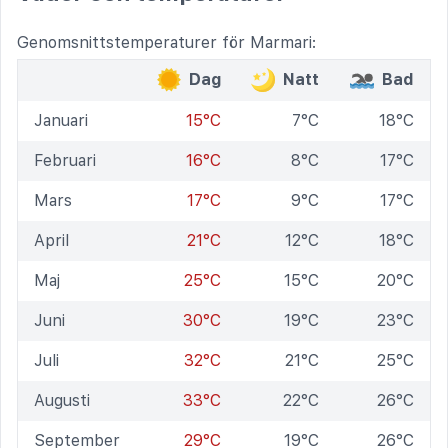
Genomsnittstemperaturer för Marmari:
Dag
Natt
Bad
Januari
15°C
7°C
18°C
Februari
16°C
8°C
17°C
Mars
17°C
9°C
17°C
April
21°C
12°C
18°C
Maj
25°C
15°C
20°C
Juni
30°C
19°C
23°C
Juli
32°C
21°C
25°C
Augusti
33°C
22°C
26°C
September
29°C
19°C
26°C