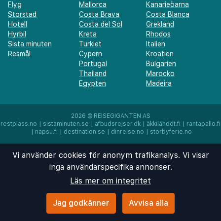
Flyg
Mallorca
Kanarieöarna
Storstad
Costa Brava
Costa Blanca
Hotell
Costa del Sol
Grekland
Hyrbil
Kreta
Rhodos
Sista minuten
Turkiet
Italien
Resmål
Cypern
Kroatien
Portugal
Bulgarien
Thailand
Marocko
Egypten
Madeira
2026 ©
REISEGIGANTEN AS
restplass.no
|
sistaminuten.se
|
afbudsrejser.dk
|
äkkilähdöt.fi
|
rantapallo.fi
|
napsu.fi
|
destination.se
|
dinreise.no
|
storbyferie.no
Vi använder cookies för anonym trafikanalys. Vi visar
inga användarspecifika annonser.
Läs mer om integritet
Jag godkänner
Avvisa alla