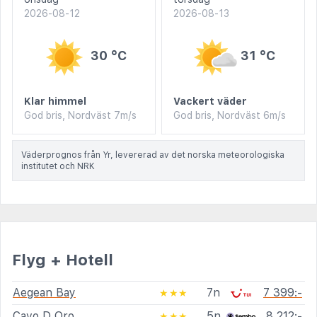
2026-08-12
2026-08-13
30 °C
31 °C
Klar himmel
Vackert väder
God bris, Nordväst 7m/s
God bris, Nordväst 6m/s
Väderprognos från Yr, levererad av det norska meteorologiska
institutet och NRK
Flyg + Hotell
Aegean Bay
7n
7 399:-
★★★
Cavo D Oro
5n
8 212:-
★★★