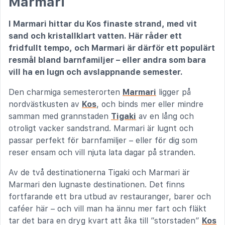
Marmari
I Marmari hittar du Kos finaste strand, med vit
sand och kristallklart vatten. Här råder ett
fridfullt tempo, och Marmari är därför ett populärt
resmål bland barnfamiljer – eller andra som bara
vill ha en lugn och avslappnande semester.
Den charmiga semesterorten
Marmari
ligger på
nordvästkusten av
Kos
, och binds mer eller mindre
samman med grannstaden
Tigaki
av en lång och
otroligt vacker sandstrand. Marmari är lugnt och
passar perfekt för barnfamiljer – eller för dig som
reser ensam och vill njuta lata dagar på stranden.
Av de två destinationerna Tigaki och Marmari är
Marmari den lugnaste destinationen. Det finns
fortfarande ett bra utbud av restauranger, barer och
caféer här – och vill man ha ännu mer fart och fläkt
tar det bara en dryg kvart att åka till ”storstaden”
Kos