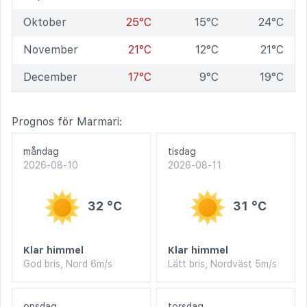
Oktober
25°C
15°C
24°C
November
21°C
12°C
21°C
December
17°C
9°C
19°C
Prognos för Marmari:
måndag
tisdag
2026-08-10
2026-08-11
32 °C
31 °C
Klar himmel
Klar himmel
God bris, Nord 6m/s
Lätt bris, Nordväst 5m/s
onsdag
torsdag