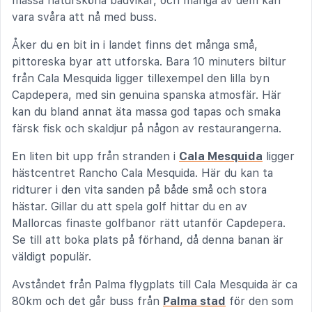
massa natursköna badvikar, och många av dem kan
vara svåra att nå med buss.
Åker du en bit in i landet finns det många små,
pittoreska byar att utforska. Bara 10 minuters biltur
från Cala Mesquida ligger tillexempel den lilla byn
Capdepera, med sin genuina spanska atmosfär. Här
kan du bland annat äta massa god tapas och smaka
färsk fisk och skaldjur på någon av restaurangerna.
En liten bit upp från stranden i
Cala Mesquida
ligger
hästcentret Rancho Cala Mesquida. Här du kan ta
ridturer i den vita sanden på både små och stora
hästar. Gillar du att spela golf hittar du en av
Mallorcas finaste golfbanor rätt utanför Capdepera.
Se till att boka plats på förhand, då denna banan är
väldigt populär.
Avståndet från Palma flygplats till Cala Mesquida är ca
80km och det går buss från
Palma stad
för den som