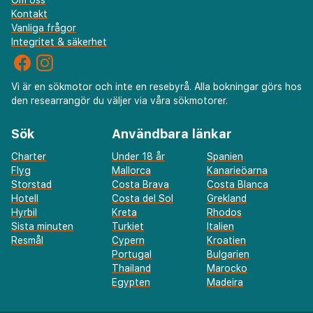
Om oss
Kontakt
Vanliga frågor
Integritet & säkerhet
Vi är en sökmotor och inte en resebyrå. Alla bokningar görs hos
den researrangör du väljer via våra sökmotorer.
Sök
Användbara länkar
Charter
Under 18 år
Spanien
Flyg
Mallorca
Kanarieöarna
Storstad
Costa Brava
Costa Blanca
Hotell
Costa del Sol
Grekland
Hyrbil
Kreta
Rhodos
Sista minuten
Turkiet
Italien
Resmål
Cypern
Kroatien
Portugal
Bulgarien
Thailand
Marocko
Egypten
Madeira