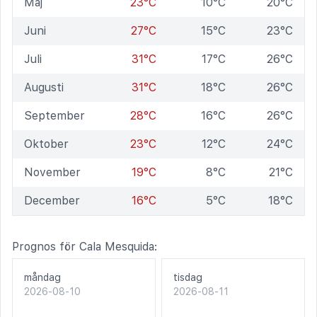
Maj
23°C
10°C
20°C
Juni
27°C
15°C
23°C
Juli
31°C
17°C
26°C
Augusti
31°C
18°C
26°C
September
28°C
16°C
26°C
Oktober
23°C
12°C
24°C
November
19°C
8°C
21°C
December
16°C
5°C
18°C
Prognos för Cala Mesquida:
måndag
tisdag
2026-08-10
2026-08-11