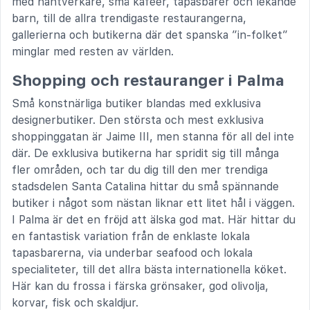
med hantverkare, små kaféer, tapasbarer och lekande
barn, till de allra trendigaste restaurangerna,
gallerierna och butikerna där det spanska ”in-folket”
minglar med resten av världen.
Shopping och restauranger i Palma
Små konstnärliga butiker blandas med exklusiva
designerbutiker. Den största och mest exklusiva
shoppinggatan är Jaime III, men stanna för all del inte
där. De exklusiva butikerna har spridit sig till många
fler områden, och tar du dig till den mer trendiga
stadsdelen Santa Catalina hittar du små spännande
butiker i något som nästan liknar ett litet hål i väggen.
I Palma är det en fröjd att älska god mat. Här hittar du
en fantastisk variation från de enklaste lokala
tapasbarerna, via underbar seafood och lokala
specialiteter, till det allra bästa internationella köket.
Här kan du frossa i färska grönsaker, god olivolja,
korvar, fisk och skaldjur.