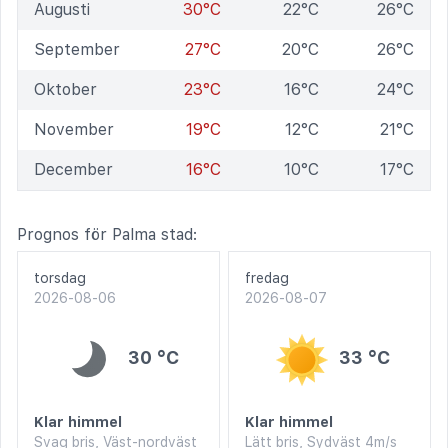
Augusti
30°C
22°C
26°C
September
27°C
20°C
26°C
Oktober
23°C
16°C
24°C
November
19°C
12°C
21°C
December
16°C
10°C
17°C
Prognos för Palma stad:
torsdag
fredag
2026-08-06
2026-08-07
30 °C
33 °C
Klar himmel
Klar himmel
Svag bris, Väst-nordväst
Lätt bris, Sydväst 4m/s