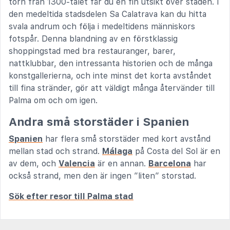
torn från 1300-talet får du en fin utsikt över staden. I
den medeltida stadsdelen Sa Calatrava kan du hitta
svala andrum och följa i medeltidens människors
fotspår. Denna blandning av en förstklassig
shoppingstad med bra restauranger, barer,
nattklubbar, den intressanta historien och de många
konstgallerierna, och inte minst det korta avståndet
till fina stränder, gör att väldigt många återvänder till
Palma om och om igen.
Andra små storstäder i Spanien
Spanien
har flera små storstäder med kort avstånd
mellan stad och strand.
Málaga
på Costa del Sol är en
av dem, och
Valencia
är en annan.
Barcelona
har
också strand, men den är ingen ”liten” storstad.
Sök efter resor till Palma stad