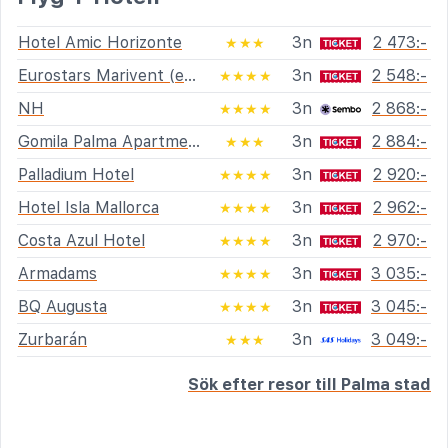
Hotel Amic Horizonte
3n
2 473:-
★★★
Eurostars Marivent (ex Mirablau)
3n
2 548:-
★★★★
NH
3n
2 868:-
★★★★
Gomila Palma Apartments
3n
2 884:-
★★★
Palladium Hotel
3n
2 920:-
★★★★
Hotel Isla Mallorca
3n
2 962:-
★★★★
Costa Azul Hotel
3n
2 970:-
★★★★
Armadams
3n
3 035:-
★★★★
BQ Augusta
3n
3 045:-
★★★★
Zurbarán
3n
3 049:-
★★★
Sök efter resor till Palma stad