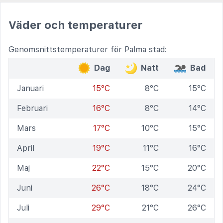
Väder och temperaturer
Genomsnittstemperaturer för Palma stad:
Dag
Natt
Bad
Januari
15°C
8°C
15°C
Februari
16°C
8°C
14°C
Mars
17°C
10°C
15°C
April
19°C
11°C
16°C
Maj
22°C
15°C
20°C
Juni
26°C
18°C
24°C
Juli
29°C
21°C
26°C