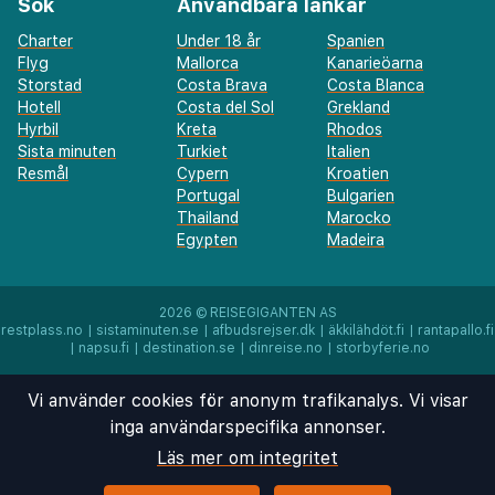
Sök
Användbara länkar
Charter
Under 18 år
Spanien
Flyg
Mallorca
Kanarieöarna
Storstad
Costa Brava
Costa Blanca
Hotell
Costa del Sol
Grekland
Hyrbil
Kreta
Rhodos
Sista minuten
Turkiet
Italien
Resmål
Cypern
Kroatien
Portugal
Bulgarien
Thailand
Marocko
Egypten
Madeira
2026 ©
REISEGIGANTEN AS
restplass.no
|
sistaminuten.se
|
afbudsrejser.dk
|
äkkilähdöt.fi
|
rantapallo.fi
|
napsu.fi
|
destination.se
|
dinreise.no
|
storbyferie.no
Vi använder cookies för anonym trafikanalys. Vi visar
inga användarspecifika annonser.
Läs mer om integritet