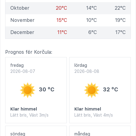
Oktober
20°C
14°C
22°C
November
15°C
10°C
19°C
December
11°C
6°C
17°C
Prognos för Korčula:
fredag
lördag
2026-08-07
2026-08-08
30 °C
32 °C
Klar himmel
Klar himmel
Lätt bris, Väst 3m/s
Lätt bris, Väst 4m/s
söndag
måndag