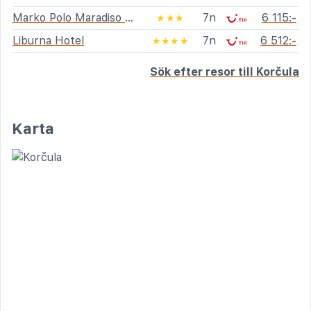
Marko Polo Maradiso Hotel by Aminess
7n
6 115:-
★★★
Liburna Hotel
7n
6 512:-
★★★★
Sök efter resor till Korčula
Karta