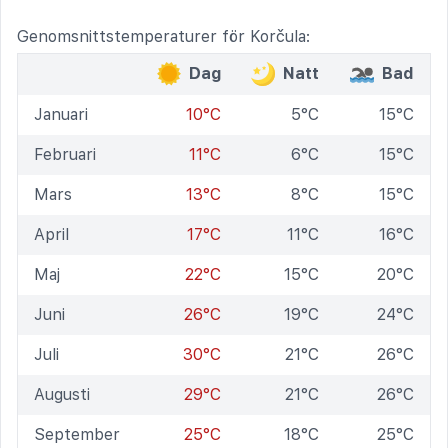
Genomsnittstemperaturer för Korčula:
Dag
Natt
Bad
Januari
10°C
5°C
15°C
Februari
11°C
6°C
15°C
Mars
13°C
8°C
15°C
April
17°C
11°C
16°C
Maj
22°C
15°C
20°C
Juni
26°C
19°C
24°C
Juli
30°C
21°C
26°C
Augusti
29°C
21°C
26°C
September
25°C
18°C
25°C