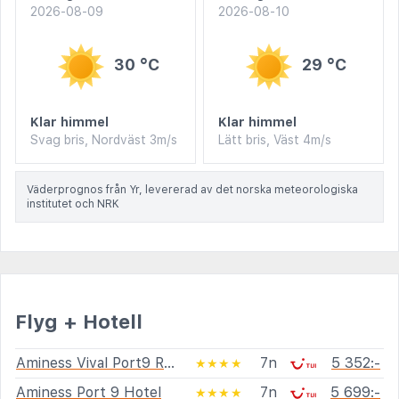
2026-08-09
2026-08-10
30 °C
29 °C
Klar himmel
Klar himmel
Svag bris, Nordväst 3m/s
Lätt bris, Väst 4m/s
Väderprognos från Yr, levererad av det norska meteorologiska
institutet och NRK
Flyg + Hotell
Aminess Vival Port9 Residence
7n
5 352:-
★★★★
Aminess Port 9 Hotel
7n
5 699:-
★★★★