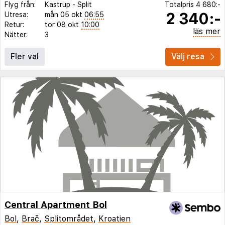
Flyg från:
Kastrup
-
Split
Totalpris
4 680:-
2 340:-
Utresa:
mån 05 okt
06:55
Retur:
tor 08 okt
10:00
läs mer
Nätter:
3
Fler val
Välj resa
Central Apartment Bol
Bol
,
Brač
,
Splitområdet
,
Kroatien