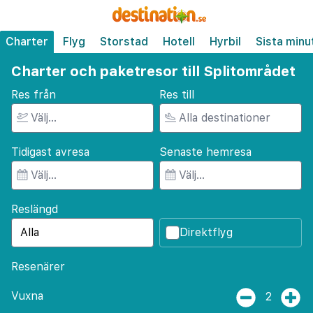
Charter
Flyg
Storstad
Hotell
Hyrbil
Sista minu
Charter och paketresor till Splitområdet
Res från
Res till
Tidigast avresa
Senaste hemresa
Reslängd
Direktflyg
Resenärer
Vuxna
2