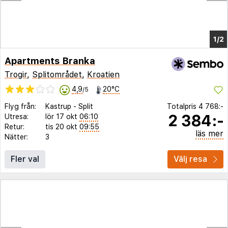
Apartments Branka
Trogir
,
Splitområdet
,
Kroatien
4,9
20°C
/5
Flyg från:
Kastrup
-
Split
Totalpris
4 768:-
2 384:-
Utresa:
lör 17 okt
06:10
Retur:
tis 20 okt
09:55
läs mer
Nätter:
3
Fler val
Välj resa