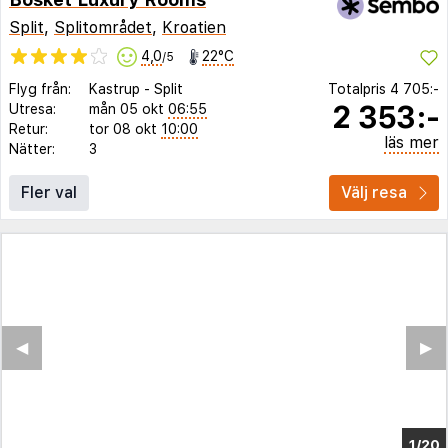
Split
,
Splitområdet
,
Kroatien
4,0
22°C
/5
Flyg från:
Kastrup
-
Split
Totalpris
4 705:-
2 353:-
Utresa:
mån 05 okt
06:55
Retur:
tor 08 okt
10:00
läs mer
Nätter:
3
Fler val
Välj resa
◀︎
▶︎
1/16