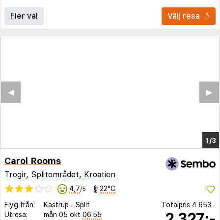
Fler val
Välj resa
Carol Rooms
Trogir
,
Splitområdet
,
Kroatien
4,7
22°C
/5
Flyg från:
Kastrup
-
Split
Totalpris
4 653:-
2 327:-
Utresa:
mån 05 okt
06:55