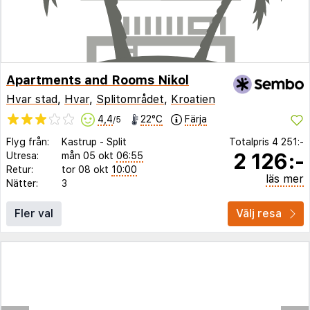
Apartments and Rooms Nikol
Hvar stad
,
Hvar
,
Splitområdet
,
Kroatien
4,4
22°C
Färja
/5
Flyg från:
Kastrup
-
Split
Totalpris
4 251:-
2 126:-
Utresa:
mån 05 okt
06:55
Retur:
tor 08 okt
10:00
läs mer
Nätter:
3
Fler val
Välj resa