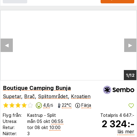
◀︎
▶︎
1/8
Boutique Camping Bunja
Supetar
,
Brač
,
Splitområdet
,
Kroatien
4,6
22°C
Färja
/5
Flyg från:
Kastrup
-
Split
Totalpris
4 647:-
2 324:-
Utresa:
mån 05 okt
06:55
Retur:
tor 08 okt
10:00
läs mer
Nätter:
3