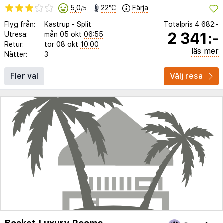
5,0
22°C
Färja
/5
Flyg från:
Kastrup
-
Split
Totalpris
4 682:-
2 341:-
Utresa:
mån 05 okt
06:55
Retur:
tor 08 okt
10:00
läs mer
Nätter:
3
Fler val
Välj resa
Bosket Luxury Rooms