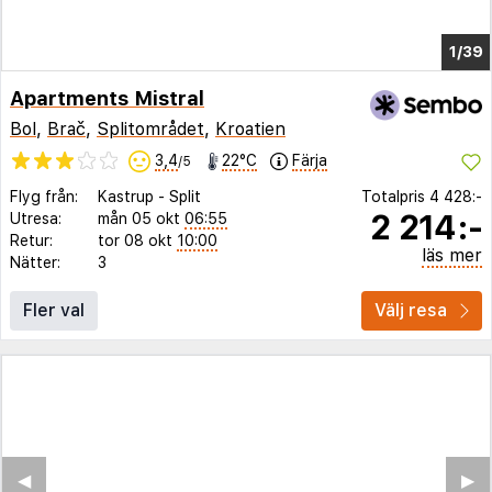
1/33
Apartments Mistral
Bol
,
Brač
,
Splitområdet
,
Kroatien
3,4
22°C
Färja
/5
Flyg från:
Kastrup
-
Split
Totalpris
4 428:-
2 214:-
Utresa:
mån 05 okt
06:55
Retur:
tor 08 okt
10:00
läs mer
Nätter:
3
Fler val
Välj resa
◀︎
▶︎