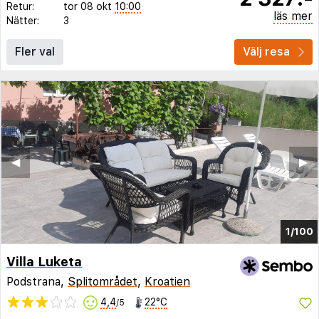
Retur:
tor 08 okt
10:00
läs mer
Nätter:
3
Fler val
Välj resa
◀︎
▶︎
1/100
Villa Luketa
Podstrana,
Splitområdet
,
Kroatien
4,4
22°C
/5