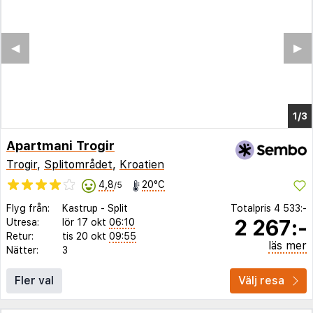
Apartmani Trogir
Trogir
,
Splitområdet
,
Kroatien
4,8
20°C
/5
Flyg från:
Kastrup
-
Split
Totalpris
4 533:-
2 267:-
Utresa:
lör 17 okt
06:10
Retur:
tis 20 okt
09:55
läs mer
Nätter:
3
Fler val
Välj resa