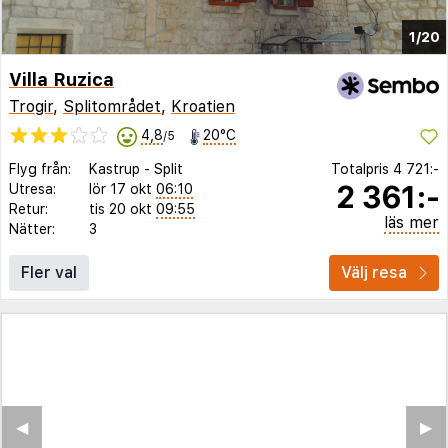
1/20
Villa Ruzica
Trogir
,
Splitområdet
,
Kroatien
4,8
20°C
/5
Flyg från:
Kastrup
-
Split
Totalpris
4 721:-
2 361:-
Utresa:
lör 17 okt
06:10
Retur:
tis 20 okt
09:55
läs mer
Nätter:
3
Fler val
Välj resa