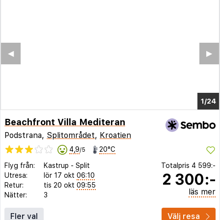
◀︎
▶︎
1/20
Beachfront Villa Mediteran
Podstrana,
Splitområdet
,
Kroatien
4,9
20°C
/5
Flyg från:
Kastrup
-
Split
Totalpris
4 599:-
2 300:-
Utresa:
lör 17 okt
06:10
Retur:
tis 20 okt
09:55
läs mer
Nätter:
3
Fler val
Välj resa