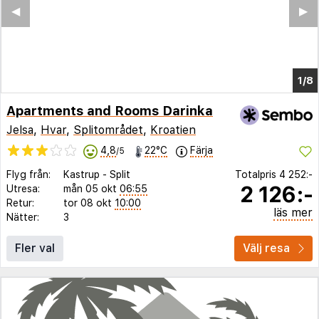
Apartments and Rooms Darinka
Jelsa
,
Hvar
,
Splitområdet
,
Kroatien
4,8
22°C
Färja
/5
Flyg från:
Kastrup
-
Split
Totalpris
4 252:-
2 126:-
Utresa:
mån 05 okt
06:55
Retur:
tor 08 okt
10:00
läs mer
Nätter:
3
Fler val
Välj resa