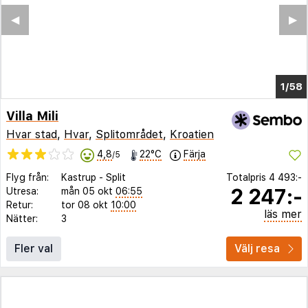
◀︎
▶︎
1/52
Villa Mili
Hvar stad
,
Hvar
,
Splitområdet
,
Kroatien
4,8
22°C
Färja
/5
Flyg från:
Kastrup
-
Split
Totalpris
4 493:-
2 247:-
Utresa:
mån 05 okt
06:55
Retur:
tor 08 okt
10:00
läs mer
Nätter:
3
Fler val
Välj resa