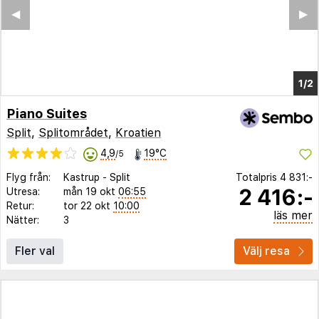
Piano Suites
Split
,
Splitområdet
,
Kroatien
4,9
19°C
/5
Flyg från:
Kastrup
-
Split
Totalpris
4 831:-
2 416:-
Utresa:
mån 19 okt
06:55
Retur:
tor 22 okt
10:00
läs mer
Nätter:
3
Fler val
Välj resa