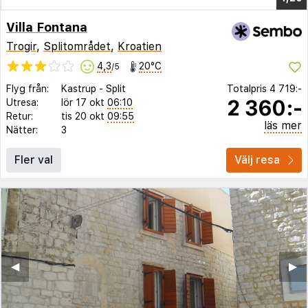
Villa Fontana
Trogir
,
Splitområdet
,
Kroatien
4,3
20°C
/5
Flyg från:
Kastrup
-
Split
Totalpris
4 719:-
2 360:-
Utresa:
lör 17 okt
06:10
Retur:
tis 20 okt
09:55
läs mer
Nätter:
3
Fler val
Välj resa
◀︎
▶︎