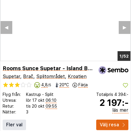
◀︎
▶︎
1/48
Rooms Sunce Supetar - Island Brac
Supetar
,
Brač
,
Splitområdet
,
Kroatien
4,8
20°C
Färja
/5
Flyg från:
Kastrup
-
Split
Totalpris
4 394:-
2 197:-
Utresa:
lör 17 okt
06:10
Retur:
tis 20 okt
09:55
läs mer
Nätter:
3
Fler val
Välj resa