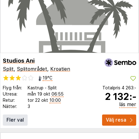
Studios Ani
Split
,
Splitområdet
,
Kroatien
19°C
Flyg från:
Kastrup
-
Split
Totalpris
4 263:-
2 132:-
Utresa:
mån 19 okt
06:55
Retur:
tor 22 okt
10:00
läs mer
Nätter:
3
Fler val
Välj resa