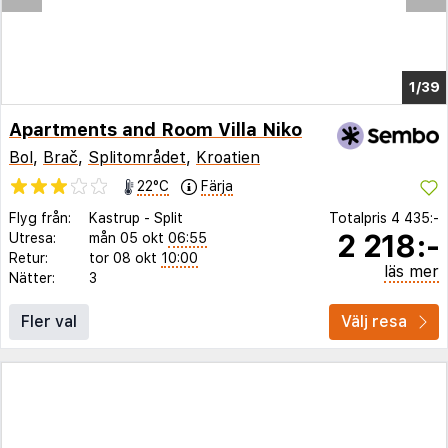
1/33
Apartments and Room Villa Niko
Bol
,
Brač
,
Splitområdet
,
Kroatien
22°C
Färja
Flyg från:
Kastrup
-
Split
Totalpris
4 435:-
2 218:-
Utresa:
mån 05 okt
06:55
Retur:
tor 08 okt
10:00
läs mer
Nätter:
3
Fler val
Välj resa