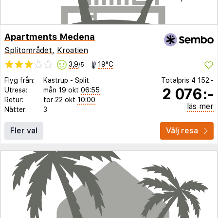
Apartments Medena
Splitområdet
,
Kroatien
3,9
19°C
/5
Flyg från:
Kastrup
-
Split
Totalpris
4 152:-
2 076:-
Utresa:
mån 19 okt
06:55
Retur:
tor 22 okt
10:00
läs mer
Nätter:
3
Fler val
Välj resa