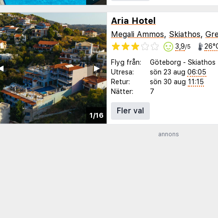
Aria Hotel
Megali Ammos
,
Skiathos
,
Gre
3,9
26°
/5
Flyg från:
Göteborg
-
Skiathos
◀︎
▶︎
Utresa:
sön 23 aug
06:05
Retur:
sön 30 aug
11:15
Nätter:
7
Fler val
1/16
annons