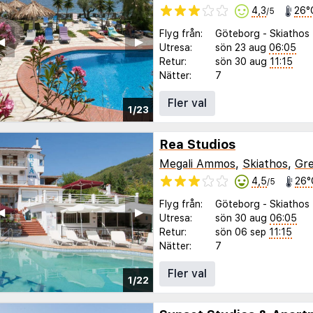
4,3
26°
/5
Flyg från:
Göteborg
-
Skiathos
◀︎
▶︎
Utresa:
sön 23 aug
06:05
Retur:
sön 30 aug
11:15
Nätter:
7
Fler val
1/23
Rea Studios
Megali Ammos
,
Skiathos
,
Gre
4,5
26°
/5
Flyg från:
Göteborg
-
Skiathos
◀︎
▶︎
Utresa:
sön 30 aug
06:05
Retur:
sön 06 sep
11:15
Nätter:
7
Fler val
1/22