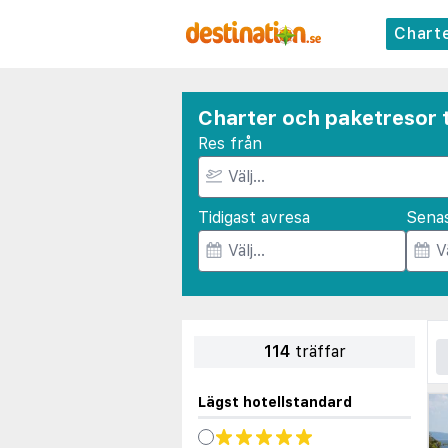
Chart
Charter och paketresor t
Res från
Tidigast avresa
Sena
114
träffar
Lägst hotellstandard