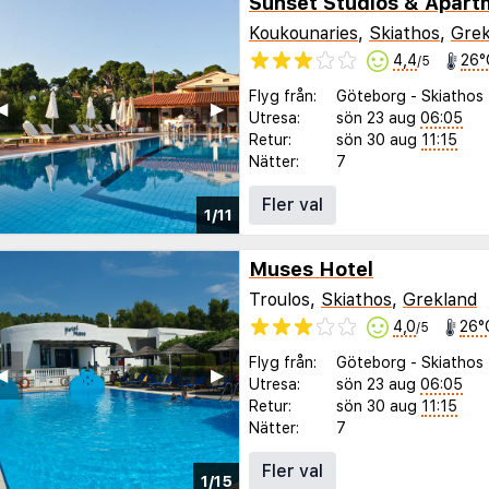
Sunset Studios & Apart
Koukounaries
,
Skiathos
,
Grek
4,4
26°
/5
Flyg från:
Göteborg
-
Skiathos
◀︎
▶︎
Utresa:
sön 23 aug
06:05
Retur:
sön 30 aug
11:15
Nätter:
7
Fler val
1/11
Muses Hotel
Troulos,
Skiathos
,
Grekland
4,0
26°
/5
Flyg från:
Göteborg
-
Skiathos
◀︎
▶︎
Utresa:
sön 23 aug
06:05
Retur:
sön 30 aug
11:15
Nätter:
7
Fler val
1/15