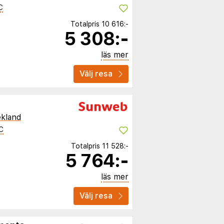
C
Totalpris
10 616:-
5 308:-
läs mer
Välj resa
kland
C
Totalpris
11 528:-
5 764:-
läs mer
Välj resa