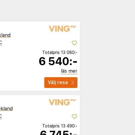
kland
C
Totalpris
13 080:-
6 540:-
läs mer
Välj resa
kland
C
Totalpris
13 490:-
6 745:-