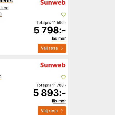
ments
land
C
Totalpris
11 596:-
5 798:-
läs mer
Välj resa
C
Totalpris
11 786:-
5 893:-
läs mer
Välj resa