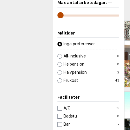
Max antal arbetsdagar:
—
Måltider
Inga preferenser
All-inclusive
0
Helpension
0
Halvpension
2
Frukost
43
Faciliteter
A/C
12
Badstu
0
Bar
37