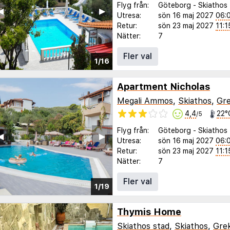
Flyg från:
Göteborg
-
Skiathos
◀︎
▶︎
Utresa:
sön 16 maj 2027
06:
Retur:
sön 23 maj 2027
11:1
Nätter:
7
Fler val
1/16
Apartment Nicholas
Megali Ammos
,
Skiathos
,
Gre
4,4
22°
/5
Flyg från:
Göteborg
-
Skiathos
◀︎
▶︎
Utresa:
sön 16 maj 2027
06:
Retur:
sön 23 maj 2027
11:1
Nätter:
7
Fler val
1/19
Thymis Home
Skiathos stad
,
Skiathos
,
Gre