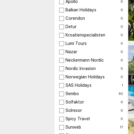
Apollo
0
Balkan Holidays
0
Corendon
0
Detur
0
Kroatienspecialisten
0
Lumi Tours
0
Nazar
0
Neckermann Nordic
0
Nordic Invasion
0
Norwegian Holidays
0
SAS Holidays
1
Sembo
92
Solfaktor
0
Solresor
0
Spicy Travel
0
Sunweb
17