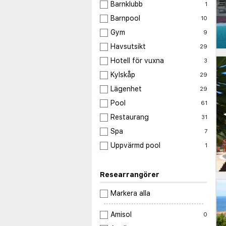
Barnklubb
1
Barnpool
10
Gym
9
Havsutsikt
29
Hotell för vuxna
3
Kylskåp
29
Lägenhet
29
Pool
61
Restaurang
31
Spa
7
Uppvärmd pool
1
Researrangörer
Markera alla
Amisol
0