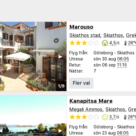
Marouso
Skiathos stad
,
Skiathos
,
Gre
4,5
26°
/5
Flyg från:
Göteborg
-
Skiathos
◀︎
▶︎
Utresa:
sön 30 aug
06:05
Retur:
sön 06 sep
11:15
Nätter:
7
Fler val
1/9
Kanapitsa Mare
Megali Ammos
,
Skiathos
,
Gre
3,7
26°
/5
Flyg från:
Göteborg
-
Skiathos
◀︎
▶︎
Utresa:
sön 23 aug
06:05