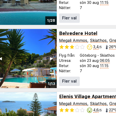
Retur:
sön 30 aug
11:15
Nätter:
7
Fler val
1/28
Belvedere Hotel
Megali Ammos
,
Skiathos
,
Gre
3,4
26°
/5
Flyg från:
Göteborg
-
Skiathos
◀︎
▶︎
Utresa:
sön 23 aug
06:05
Retur:
sön 30 aug
11:15
Nätter:
7
Fler val
1/13
Elenis Village Apartmen
Megali Ammos
,
Skiathos
,
Gre
4,6
22°
/5