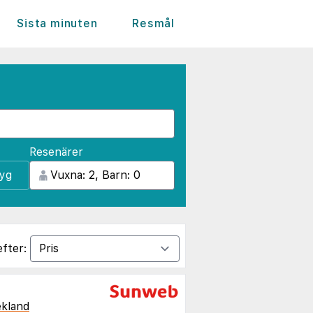
Sista minuten
Resmål
Resenärer
lyg
efter:
kland