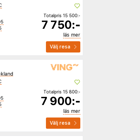
C
Totalpris
15 500:-
7 750:-
05
5
läs mer
Välj resa
kland
C
Totalpris
15 800:-
7 900:-
05
5
läs mer
Välj resa