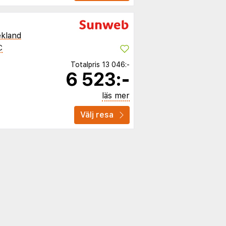
kland
C
Totalpris
13 046:-
6 523:-
läs mer
Välj resa