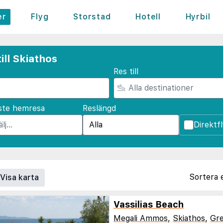
er
Flyg
Storstad
Hotell
Hyrbil
ill Skiathos
Res till
ste hemresa
Reslängd
Direktf
Sortera 
Visa karta
Vassilias Beach
Megali Ammos
,
Skiathos
,
Gre