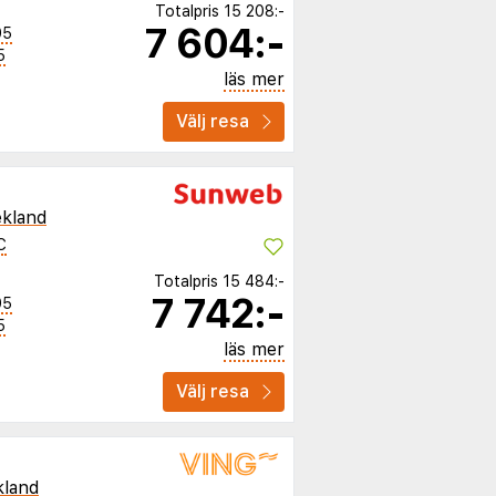
Totalpris
15 208:-
7 604:-
05
5
läs mer
Välj resa
kland
C
Totalpris
15 484:-
7 742:-
05
5
läs mer
Välj resa
kland