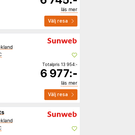
läs mer
Välj resa
kland
C
Totalpris
13 954:-
6 977:-
läs mer
Välj resa
ts
kland
C