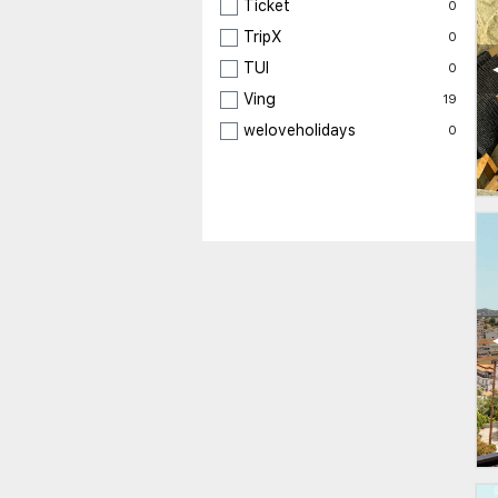
Ticket
0
TripX
0
TUI
0
Ving
19
weloveholidays
0