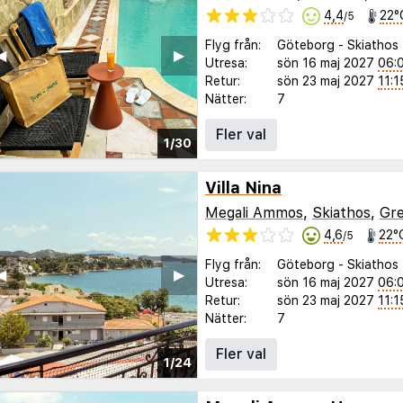
4,4
22°
/5
Flyg från:
Göteborg
-
Skiathos
◀︎
▶︎
Utresa:
sön 16 maj 2027
06:
Retur:
sön 23 maj 2027
11:1
Nätter:
7
Fler val
1/30
Villa Nina
Megali Ammos
,
Skiathos
,
Gre
4,6
22°
/5
Flyg från:
Göteborg
-
Skiathos
◀︎
▶︎
Utresa:
sön 16 maj 2027
06:
Retur:
sön 23 maj 2027
11:1
Nätter:
7
Fler val
1/24