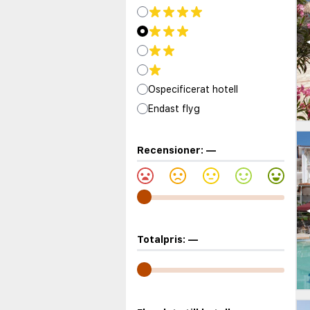
Ospecificerat hotell
Endast flyg
Recensioner:
—
Totalpris:
—