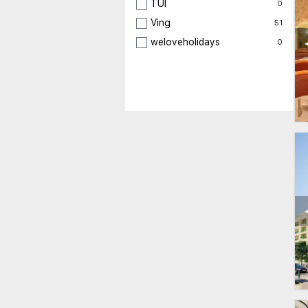
TUI
0
Ving
51
weloveholidays
0