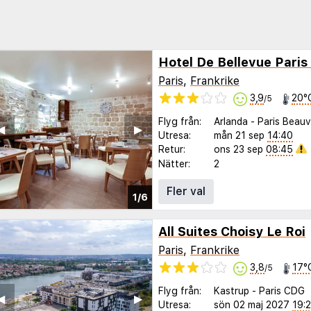
Hotel De Bellevue Paris
Paris
,
Frankrike
3,9
20°
/5
Flyg från:
Arlanda
-
Paris Beauv
◀︎
▶︎
Utresa:
mån 21 sep
14:40
Retur:
ons 23 sep
08:45
Nätter:
2
Fler val
1/6
All Suites Choisy Le Roi
Paris
,
Frankrike
3,8
17°
/5
Flyg från:
Kastrup
-
Paris CDG
◀︎
▶︎
Utresa:
sön 02 maj 2027
19: