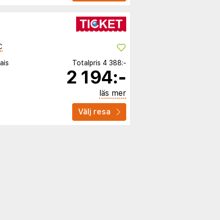
C
ais
Totalpris
4 388:-
2 194:-
läs mer
Välj resa