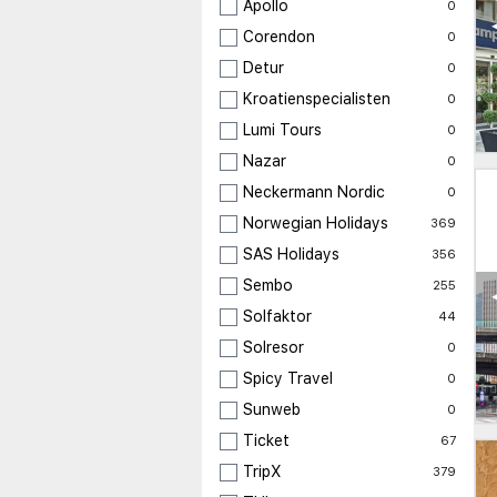
Apollo
0
Corendon
0
Detur
0
Kroatienspecialisten
0
Lumi Tours
0
Nazar
0
Neckermann Nordic
0
Norwegian Holidays
369
SAS Holidays
356
Sembo
255
Solfaktor
44
Solresor
0
Spicy Travel
0
Sunweb
0
Ticket
67
TripX
379