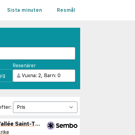
Sista minuten
Resmål
Resenärer
lyg
efter:
Kyriad ECO - Marne-la-Vallée Saint-Thibault-des-Vignes
rike