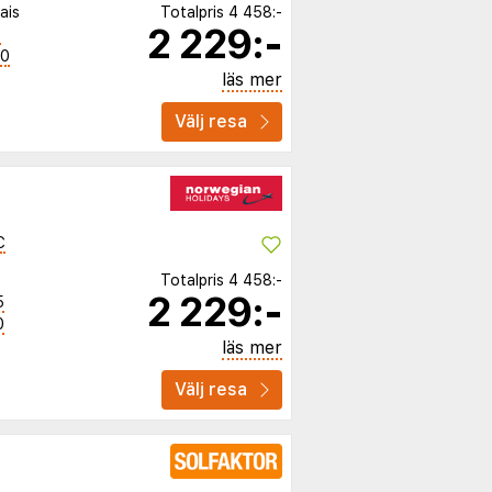
ais
Totalpris
4 458:-
2 229:-
5
40
läs mer
Välj resa
C
Totalpris
4 458:-
2 229:-
5
0
läs mer
Välj resa