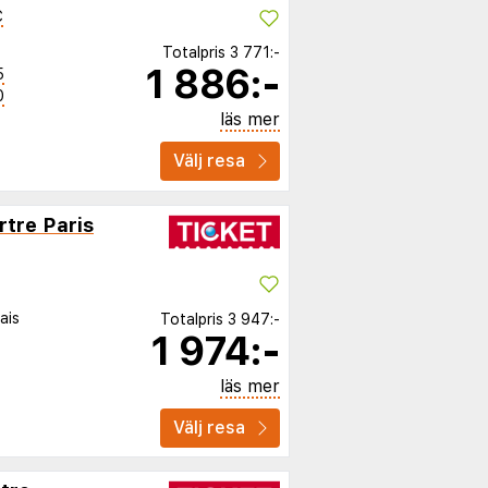
C
Totalpris
3 771:-
1 886:-
5
0
läs mer
Välj resa
tre Paris
ais
Totalpris
3 947:-
1 974:-
läs mer
Välj resa