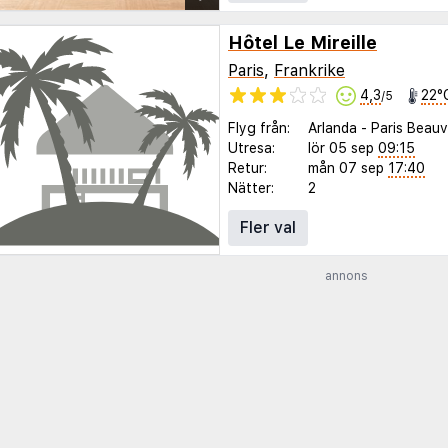
Hôtel Le Mireille
Paris
,
Frankrike
4,3
22°
/5
Flyg från:
Arlanda
-
Paris Beauv
Utresa:
lör 05 sep
09:15
Retur:
mån 07 sep
17:40
Nätter:
2
Fler val
annons