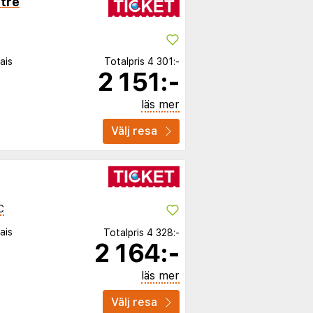
tre
ais
Totalpris
4 301:-
2 151:-
läs mer
Välj resa
C
ais
Totalpris
4 328:-
2 164:-
läs mer
Välj resa