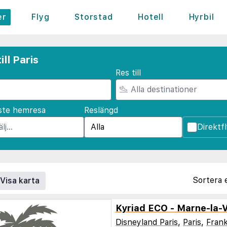
er
Flyg
Storstad
Hotell
Hyrbil
ll Paris
Res till
ste hemresa
Reslängd
Direktf
Sortera 
Visa karta
Disneyland Paris
,
Paris
,
Frank