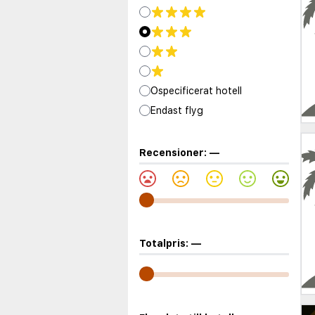
Ospecificerat hotell
Endast flyg
Recensioner:
—
Totalpris:
—