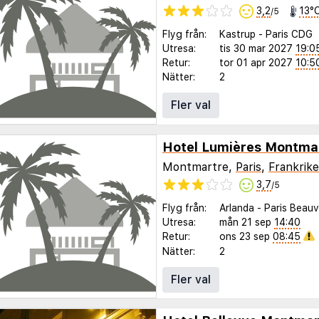
3,2
13°
/5
Flyg från:
Kastrup
-
Paris CDG
Utresa:
tis 30 mar 2027
19:0
Retur:
tor 01 apr 2027
10:5
Nätter:
2
Fler val
Hotel Lumières Montmar
Montmartre,
Paris
,
Frankrike
3,7
/5
Flyg från:
Arlanda
-
Paris Beauv
Utresa:
mån 21 sep
14:40
Retur:
ons 23 sep
08:45
Nätter:
2
Fler val