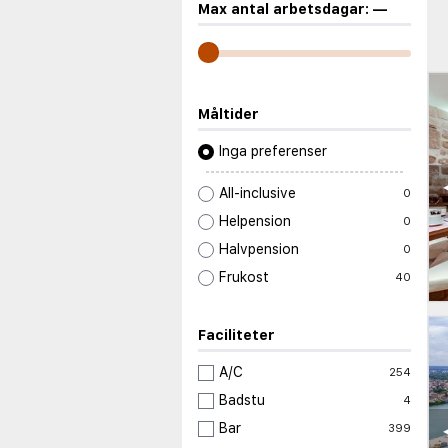
Max antal arbetsdagar:
—
Måltider
Inga preferenser
All-inclusive
0
Helpension
0
Halvpension
0
Frukost
40
Faciliteter
A/C
254
Badstu
4
Bar
399