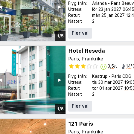
Flyg från:
Arlanda
-
Paris Beauv
◀︎
▶︎
Utresa:
lör 23 jan 2027
06:4
Retur:
mån 25 jan 2027
12:
Nätter:
2
Fler val
1/5
Hotel Reseda
Paris
,
Frankrike
3,5
14°
/5
Flyg från:
Kastrup
-
Paris CDG
◀︎
▶︎
Utresa:
tis 30 mar 2027
19:0
Retur:
tor 01 apr 2027
10:5
Nätter:
2
Fler val
1/8
121 Paris
Paris
,
Frankrike