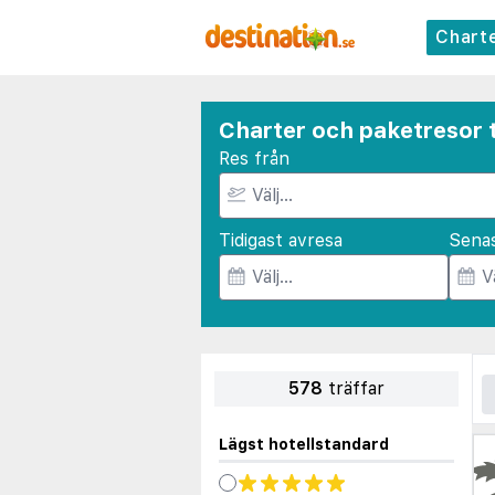
Chart
Charter och paketresor ti
Res från
Tidigast avresa
Sena
578
träffar
Lägst hotellstandard