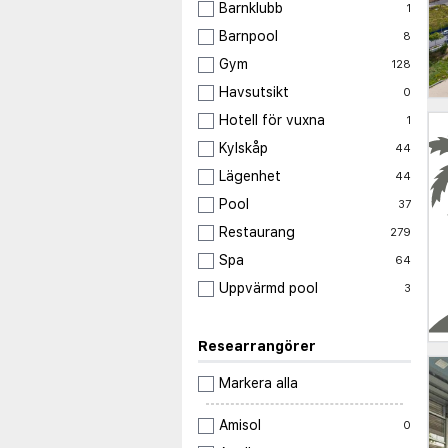
Barnklubb
1
Barnpool
8
Gym
128
Havsutsikt
0
Hotell för vuxna
1
Kylskåp
44
Lägenhet
44
Pool
37
Restaurang
279
Spa
64
Uppvärmd pool
3
Researrangörer
Markera alla
Amisol
0