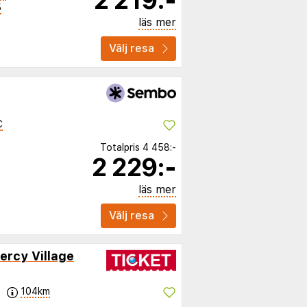
2 219:-
5
läs mer
Välj resa
C
Totalpris
4 458:-
2 229:-
läs mer
Välj resa
ercy Village
104km