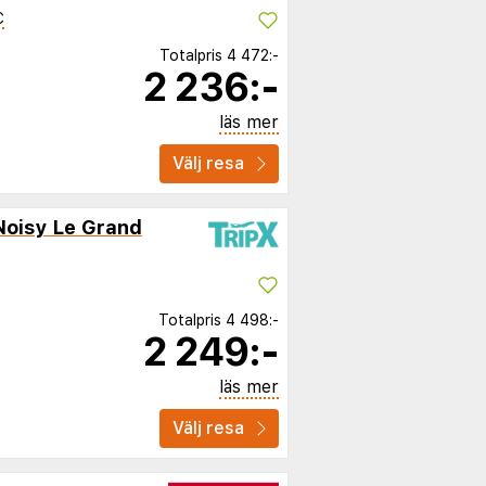
C
Totalpris
4 472:-
2 236:-
läs mer
Välj resa
 Noisy Le Grand
Totalpris
4 498:-
2 249:-
läs mer
Välj resa