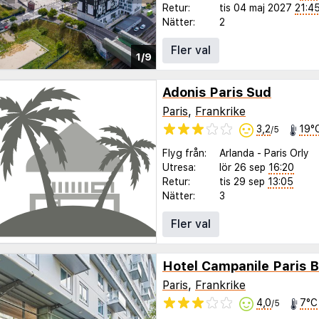
Retur:
tis 04 maj 2027
21:4
Nätter:
2
Fler val
1/9
Adonis Paris Sud
Paris
,
Frankrike
3,2
19°
/5
Flyg från:
Arlanda
-
Paris Orly
Utresa:
lör 26 sep
16:20
Retur:
tis 29 sep
13:05
Nätter:
3
Fler val
Hotel Campanile Paris B
Paris
,
Frankrike
4,0
7°C
/5