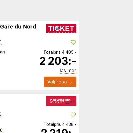
 Gare du Nord
C
ais
Totalpris
4 405:-
2 203:-
läs mer
Välj resa
C
Totalpris
4 438:-
20