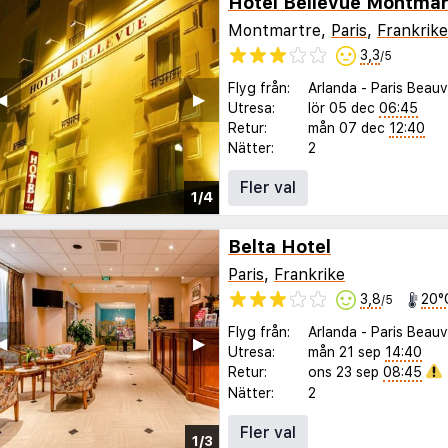
Hotel Bellevue Montmar
Montmartre,
Paris
,
Frankrike
3,3
/5
Flyg från:
Arlanda
-
Paris Beauv
◀︎
▶︎
Utresa:
lör 05 dec
06:45
Retur:
mån 07 dec
12:40
Nätter:
2
Fler val
1/4
Belta Hotel
Paris
,
Frankrike
3,8
20°
/5
Flyg från:
Arlanda
-
Paris Beauv
◀︎
▶︎
Utresa:
mån 21 sep
14:40
Retur:
ons 23 sep
08:45
Nätter:
2
Fler val
1/3