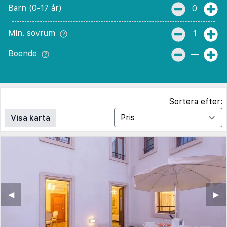
Barn (0-17 år)
0
Min. sovrum
1
Boende
—
Sortera efter:
Visa karta
◀︎
▶︎