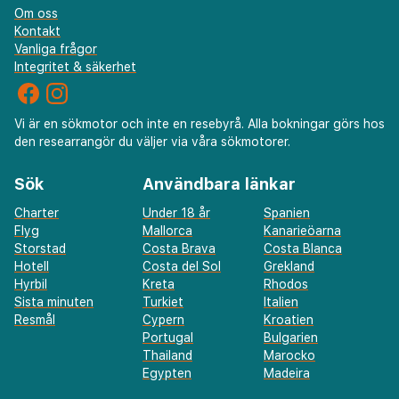
Om oss
Kontakt
Vanliga frågor
Integritet & säkerhet
Vi är en sökmotor och inte en resebyrå. Alla bokningar görs hos
den researrangör du väljer via våra sökmotorer.
Sök
Användbara länkar
Charter
Under 18 år
Spanien
Flyg
Mallorca
Kanarieöarna
Storstad
Costa Brava
Costa Blanca
Hotell
Costa del Sol
Grekland
Hyrbil
Kreta
Rhodos
Sista minuten
Turkiet
Italien
Resmål
Cypern
Kroatien
Portugal
Bulgarien
Thailand
Marocko
Egypten
Madeira