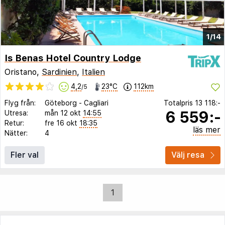
1/14
Is Benas Hotel Country Lodge
Oristano,
Sardinien
,
Italien
4,2
23°C
112km
/5
Flyg från:
Göteborg
-
Cagliari
Totalpris
13 118:-
6 559:-
Utresa:
mån 12 okt
14:55
Retur:
fre 16 okt
18:35
läs mer
Nätter:
4
Fler val
Välj resa
1