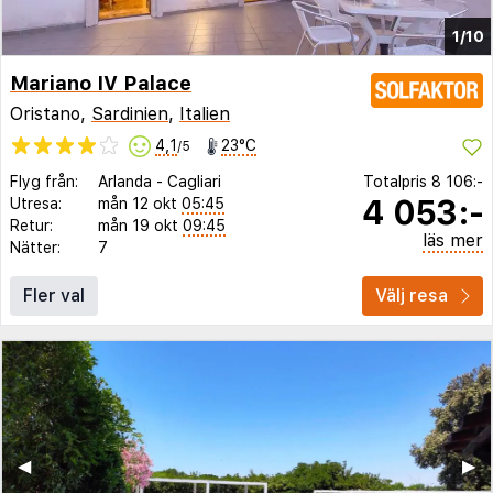
1/10
Mariano IV Palace
Oristano,
Sardinien
,
Italien
4,1
23°C
/5
Flyg från:
Arlanda
-
Cagliari
Totalpris
8 106:-
4 053:-
Utresa:
mån 12 okt
05:45
Retur:
mån 19 okt
09:45
läs mer
Nätter:
7
Fler val
Välj resa
◀︎
▶︎