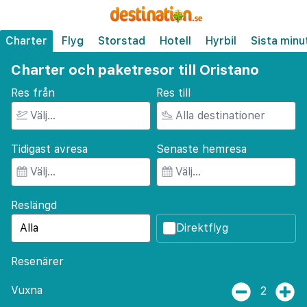
Charter
Flyg
Storstad
Hotell
Hyrbil
Sista minu
Charter och paketresor till Oristano
Res från
Res till
Tidigast avresa
Senaste hemresa
Reslängd
Direktflyg
Resenärer
Vuxna
2