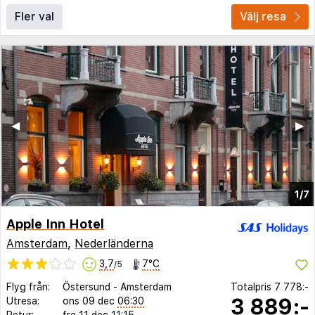
Fler val
Välj resa
◀︎
▶︎
1/7
Apple Inn Hotel
Amsterdam
,
Nederländerna
3,7
7°C
/5
Flyg från:
Östersund
-
Amsterdam
Totalpris
7 778:-
3 889:-
Utresa:
ons 09 dec
06:30
Retur:
fre 11 dec
11:15