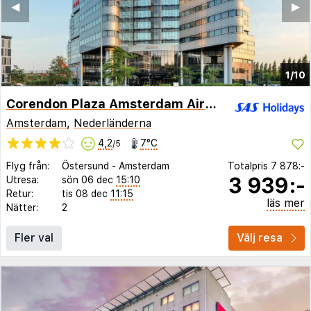
◀︎
▶︎
1/10
Corendon Plaza Amsterdam Airport Hotel
Amsterdam
,
Nederländerna
4,2
7°C
/5
Flyg från:
Östersund
-
Amsterdam
Totalpris
7 878:-
3 939:-
Utresa:
sön 06 dec
15:10
Retur:
tis 08 dec
11:15
läs mer
Nätter:
2
Fler val
Välj resa