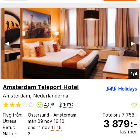
◀︎
▶︎
1/4
Amsterdam Teleport Hotel
Amsterdam
,
Nederländerna
4,0
10°C
/5
Flyg från:
Östersund
-
Amsterdam
Totalpris
7 758:-
3 879:-
Utresa:
mån 09 nov
16:10
Retur:
ons 11 nov
11:15
läs mer
Nätter:
2