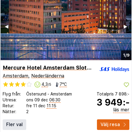
◀︎
▶︎
1/9
Mercure Hotel Amsterdam Sloterdijk Station
Amsterdam
,
Nederländerna
4,3
7°C
/5
Flyg från:
Östersund
-
Amsterdam
Totalpris
7 898:-
3 949:-
Utresa:
ons 09 dec
06:30
Retur:
fre 11 dec
11:15
läs mer
Nätter:
2
Fler val
Välj resa