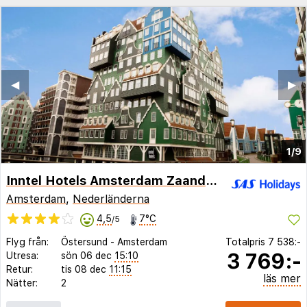
◀︎
▶︎
1/9
Inntel Hotels Amsterdam Zaandam
Amsterdam
,
Nederländerna
4,5
7°C
/5
Flyg från:
Östersund
-
Amsterdam
Totalpris
7 538:-
3 769:-
Utresa:
sön 06 dec
15:10
Retur:
tis 08 dec
11:15
läs mer
Nätter:
2