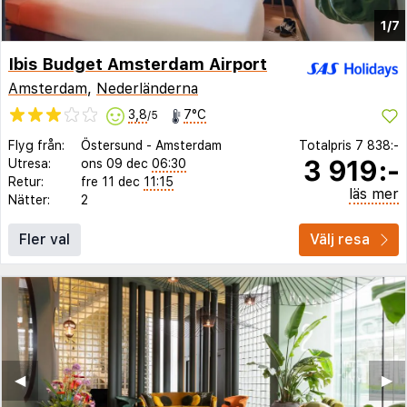
1/7
Ibis Budget Amsterdam Airport
Amsterdam
,
Nederländerna
3,8
7°C
/5
Flyg från:
Östersund
-
Amsterdam
Totalpris
7 838:-
3 919:-
Utresa:
ons 09 dec
06:30
Retur:
fre 11 dec
11:15
läs mer
Nätter:
2
Fler val
Välj resa
◀︎
▶︎