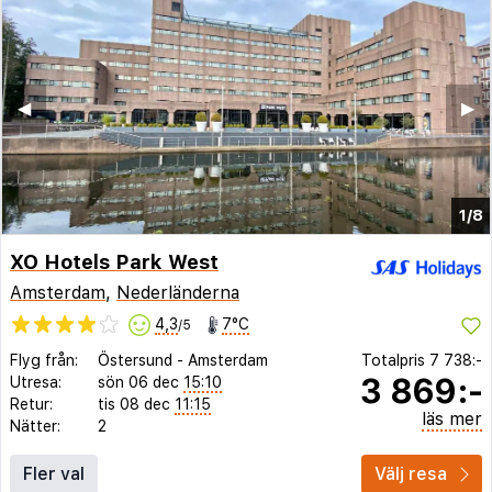
◀︎
▶︎
1/8
XO Hotels Park West
Amsterdam
,
Nederländerna
4,3
7°C
/5
Flyg från:
Östersund
-
Amsterdam
Totalpris
7 738:-
3 869:-
Utresa:
sön 06 dec
15:10
Retur:
tis 08 dec
11:15
läs mer
Nätter:
2
Fler val
Välj resa