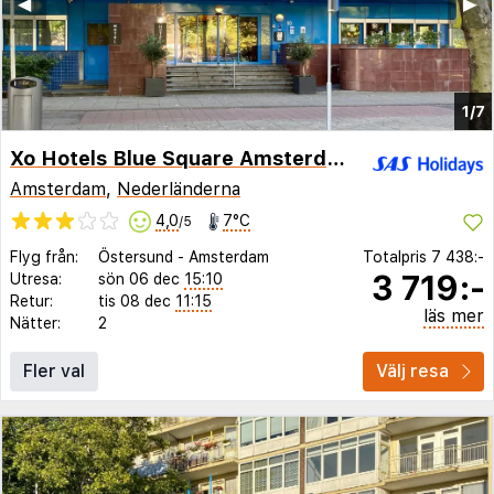
◀︎
▶︎
1/7
Xo Hotels Blue Square Amsterdam
Amsterdam
,
Nederländerna
4,0
7°C
/5
Flyg från:
Östersund
-
Amsterdam
Totalpris
7 438:-
3 719:-
Utresa:
sön 06 dec
15:10
Retur:
tis 08 dec
11:15
läs mer
Nätter:
2
Fler val
Välj resa