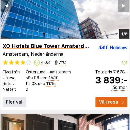
◀︎
▶︎
1/8
XO Hotels Blue Tower Amsterdam
Amsterdam
,
Nederländerna
4,0
7°C
/5
Flyg från:
Östersund
-
Amsterdam
Totalpris
7 678:-
3 839:-
Utresa:
sön 06 dec
15:10
Retur:
tis 08 dec
11:15
läs mer
Nätter:
2
Fler val
Välj resa