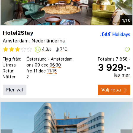
1/16
Hotel2Stay
Amsterdam
,
Nederländerna
4,3
7°C
/5
Flyg från:
Östersund
-
Amsterdam
Totalpris
7 858:-
3 929:-
Utresa:
ons 09 dec
06:30
Retur:
fre 11 dec
11:15
läs mer
Nätter:
2
Fler val
Välj resa