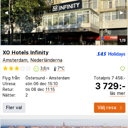
◀︎
▶︎
1/9
XO Hotels Infinity
Amsterdam
,
Nederländerna
3,6
7°C
/5
Flyg från:
Östersund
-
Amsterdam
Totalpris
7 458:-
3 729:-
Utresa:
sön 06 dec
15:10
Retur:
tis 08 dec
11:15
läs mer
Nätter:
2
Fler val
Välj resa