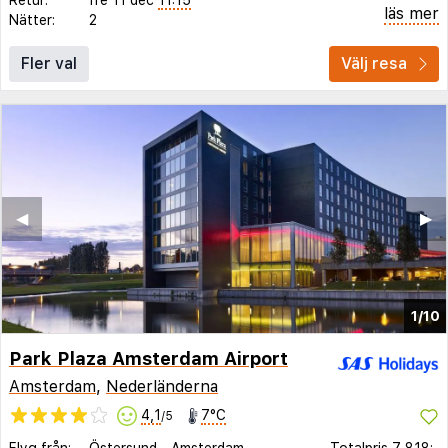
läs mer
Nätter:
2
Fler val
Välj resa
◀︎
▶︎
1/10
Park Plaza Amsterdam Airport
Amsterdam
,
Nederländerna
4,1
7°C
/5
Flyg från:
Östersund
-
Amsterdam
Totalpris
7 818:-