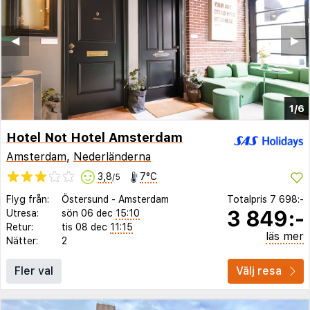
◀︎
▶︎
1/6
Hotel Not Hotel Amsterdam
Amsterdam
,
Nederländerna
3,8
7°C
/5
Flyg från:
Östersund
-
Amsterdam
Totalpris
7 698:-
3 849:-
Utresa:
sön 06 dec
15:10
Retur:
tis 08 dec
11:15
läs mer
Nätter:
2
Fler val
Välj resa