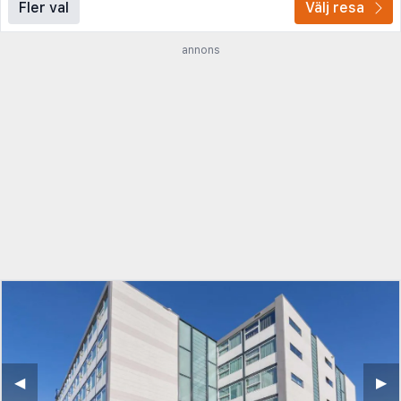
Fler val
Välj resa
annons
◀︎
▶︎