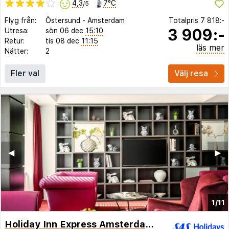
4,3
7°C
/5
Flyg från:
Östersund
-
Amsterdam
Totalpris
7 818:-
3 909:-
Utresa:
sön 06 dec
15:10
Retur:
tis 08 dec
11:15
läs mer
Nätter:
2
Fler val
Välj resa
◀︎
▶︎
1/11
Holiday Inn Express Amsterdam - Sloterdijk Station