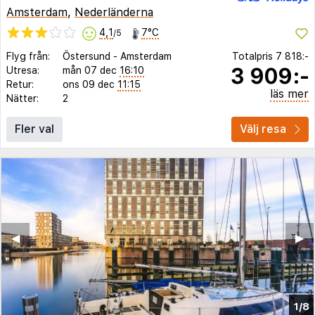
Amsterdam
,
Nederländerna
4,1
7°C
/5
Flyg från:
Östersund
-
Amsterdam
Totalpris
7 818:-
3 909:-
Utresa:
mån 07 dec
16:10
Retur:
ons 09 dec
11:15
läs mer
Nätter:
2
Fler val
Välj resa
◀︎
▶︎
1/8