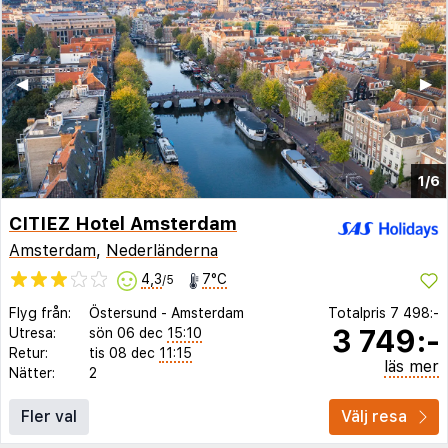
◀︎
▶︎
1/6
CITIEZ Hotel Amsterdam
Amsterdam
,
Nederländerna
4,3
7°C
/5
Flyg från:
Östersund
-
Amsterdam
Totalpris
7 498:-
3 749:-
Utresa:
sön 06 dec
15:10
Retur:
tis 08 dec
11:15
läs mer
Nätter:
2
Fler val
Välj resa