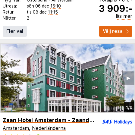
3 909:-
Utresa:
sön 06 dec
15:10
Retur:
tis 08 dec
11:15
läs mer
Nätter:
2
Fler val
Välj resa
◀︎
▶︎
1/9
Zaan Hotel Amsterdam - Zaandam
Amsterdam
,
Nederländerna