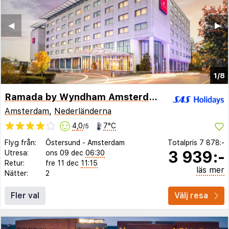
◀︎
▶︎
1/8
Ramada by Wyndham Amsterdam Airport Schiphol
Amsterdam
,
Nederländerna
4,0
7°C
/5
Flyg från:
Östersund
-
Amsterdam
Totalpris
7 878:-
3 939:-
Utresa:
ons 09 dec
06:30
Retur:
fre 11 dec
11:15
läs mer
Nätter:
2
Fler val
Välj resa