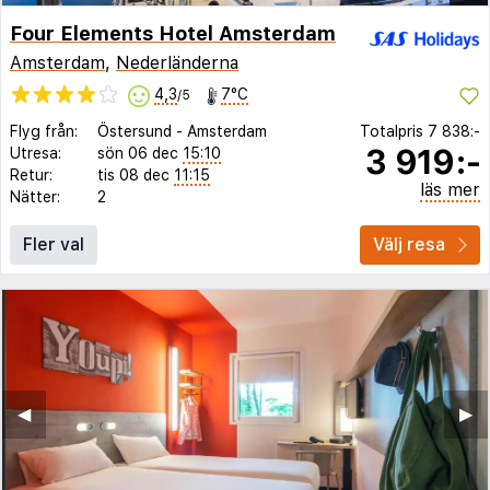
Four Elements Hotel Amsterdam
Amsterdam
,
Nederländerna
4,3
7°C
/5
Flyg från:
Östersund
-
Amsterdam
Totalpris
7 838:-
3 919:-
Utresa:
sön 06 dec
15:10
Retur:
tis 08 dec
11:15
läs mer
Nätter:
2
Fler val
Välj resa
◀︎
▶︎