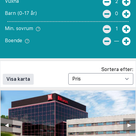
Vuxna
2
Barn (0-17 år)
0
Min. sovrum
1
Boende
—
Sortera efter:
Visa karta
◀︎
▶︎