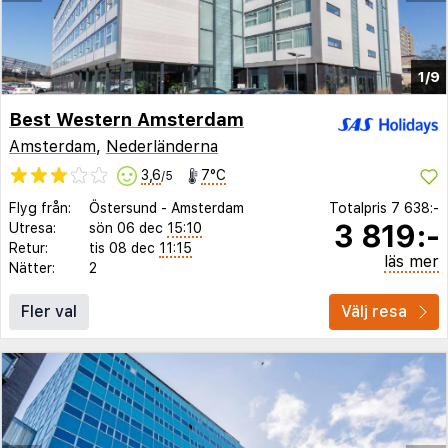
1/9
Best Western Amsterdam
Amsterdam
,
Nederländerna
3,6
7°C
/5
Flyg från:
Östersund
-
Amsterdam
Totalpris
7 638:-
3 819:-
Utresa:
sön 06 dec
15:10
Retur:
tis 08 dec
11:15
läs mer
Nätter:
2
Fler val
Välj resa