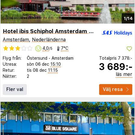
1/14
Hotel ibis Schiphol Amsterdam Airport
Amsterdam
,
Nederländerna
4,0
7°C
/5
Flyg från:
Östersund
-
Amsterdam
Totalpris
7 378:-
3 689:-
Utresa:
sön 06 dec
15:10
Retur:
tis 08 dec
11:15
läs mer
Nätter:
2
Fler val
Välj resa