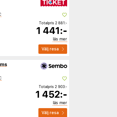
C
Totalpris
2 881:-
1 441:-
läs mer
Välj resa
oms
C
Totalpris
2 903:-
1 452:-
läs mer
Välj resa