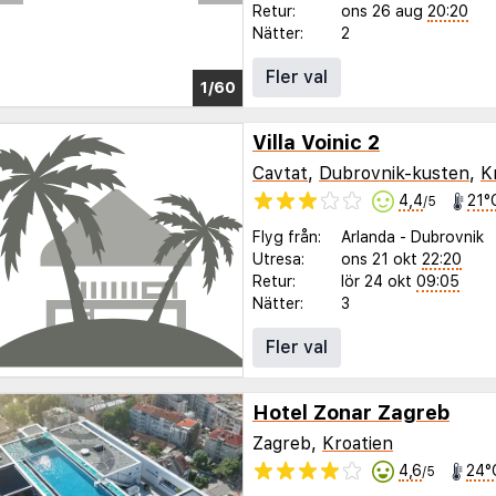
Retur:
ons 26 aug
20:20
Nätter:
2
Fler val
1/54
Villa Voinic 2
Cavtat
,
Dubrovnik-kusten
,
K
4,4
21°
/5
Flyg från:
Arlanda
-
Dubrovnik
Utresa:
ons 21 okt
22:20
Retur:
lör 24 okt
09:05
Nätter:
3
Fler val
Hotel Zonar Zagreb
Zagreb,
Kroatien
4,6
24°
/5