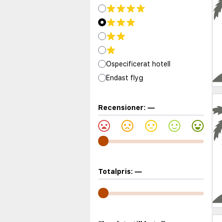
Ospecificerat hotell
Endast flyg
Recensioner:
—
Totalpris:
—