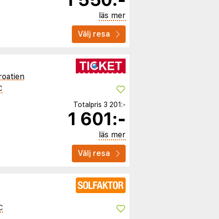
läs mer
Välj resa
roatien
C
Totalpris
3 201:-
1 601:-
läs mer
Välj resa
C