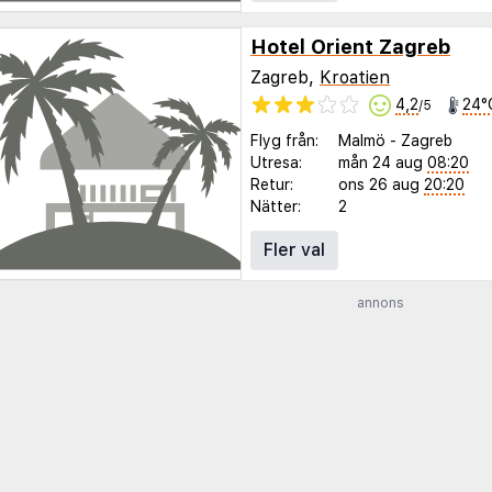
Hotel Orient Zagreb
Zagreb,
Kroatien
4,2
24°
/5
Flyg från:
Malmö
-
Zagreb
Utresa:
mån 24 aug
08:20
Retur:
ons 26 aug
20:20
Nätter:
2
Fler val
annons