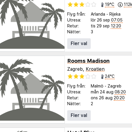
19°C
112
Flyg från:
Arlanda
-
Rijeka
Utresa:
lör 26 sep
07:05
Retur:
tis 29 sep
12:20
Nätter:
3
Fler val
Rooms Madison
Zagreb,
Kroatien
24°C
Flyg från:
Malmö
-
Zagreb
Utresa:
mån 24 aug
08:20
Retur:
ons 26 aug
20:20
Nätter:
2
Fler val