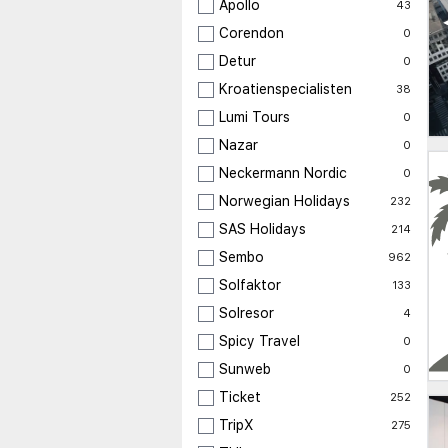
Apollo
43
Corendon
0
Detur
0
Kroatienspecialisten
38
Lumi Tours
0
Nazar
0
Neckermann Nordic
0
Norwegian Holidays
232
SAS Holidays
214
Sembo
962
Solfaktor
133
Solresor
4
Spicy Travel
0
Sunweb
0
Ticket
252
TripX
275