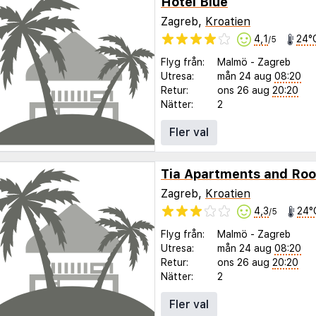
Hotel Blue
Zagreb,
Kroatien
4,1
24°
/5
Flyg från:
Malmö
-
Zagreb
Utresa:
mån 24 aug
08:20
Retur:
ons 26 aug
20:20
Nätter:
2
Fler val
Tia Apartments and Ro
Zagreb,
Kroatien
4,3
24°
/5
Flyg från:
Malmö
-
Zagreb
Utresa:
mån 24 aug
08:20
Retur:
ons 26 aug
20:20
Nätter:
2
Fler val