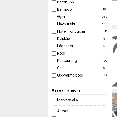
Barnklubb
55
Barnpool
161
Gym
250
Havsutsikt
136
Hotell för vuxna
17
Kylskåp
454
Lägenhet
454
Pool
363
Restaurang
497
Spa
206
Uppvärmd pool
24
Researrangörer
Markera alla
Amisol
0