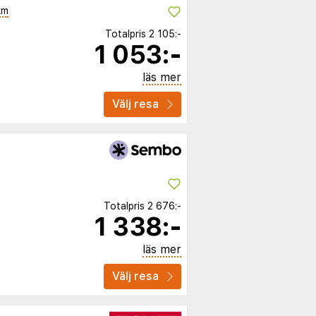
km
Totalpris
2 105:-
1 053:-
läs mer
Välj resa
Totalpris
2 676:-
1 338:-
läs mer
Välj resa