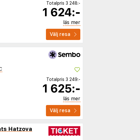
Totalpris
3 248:-
1 624:-
läs mer
Välj resa
C
Totalpris
3 249:-
1 625:-
läs mer
Välj resa
nts Hatzova