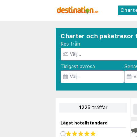
Chart
Charter och paketresor t
Res från
Tidigast avresa
Sena
1225
träffar
Lägst hotellstandard