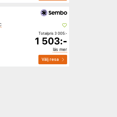
C
Totalpris
3 005:-
1 503:-
läs mer
Välj resa