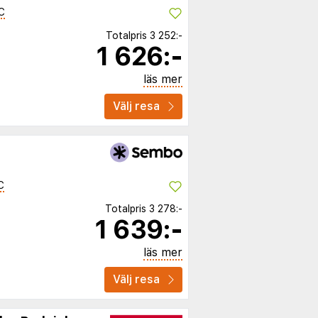
C
Totalpris
3 252:-
1 626:-
läs mer
Välj resa
C
Totalpris
3 278:-
1 639:-
läs mer
Välj resa