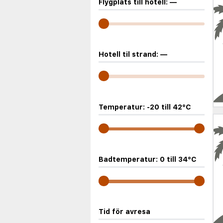
Flygplats till hotell:
—
Hotell til strand:
—
Temperatur:
-20
till
42
°C
Badtemperatur:
0
till
34
°C
Tid för avresa