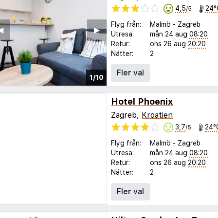
4,5
24°
/5
Flyg från:
Malmö
-
Zagreb
◀︎
▶︎
Utresa:
mån 24 aug
08:20
Retur:
ons 26 aug
20:20
Nätter:
2
Fler val
1/10
Hotel Phoenix
Zagreb,
Kroatien
3,7
24°
/5
Flyg från:
Malmö
-
Zagreb
Utresa:
mån 24 aug
08:20
Retur:
ons 26 aug
20:20
Nätter:
2
Fler val