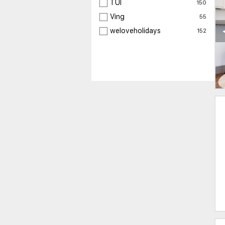
TUI
150
Ving
55
weloveholidays
152