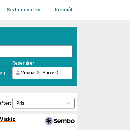
Sista minuten
Resmål
Resenärer
lyg
efter:
Viskic