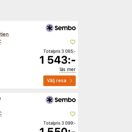
tien
C
Totalpris
3 085:-
1 543:-
läs mer
Välj resa
b
C
Totalpris
3 099:-
1 550:-