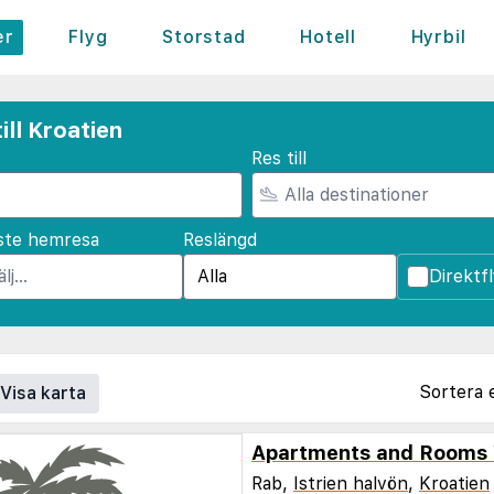
er
Flyg
Storstad
Hotell
Hyrbil
ill Kroatien
Res till
ste hemresa
Reslängd
Direktf
Sortera 
Visa karta
Apartments and Rooms 
Rab,
Istrien halvön
,
Kroatien