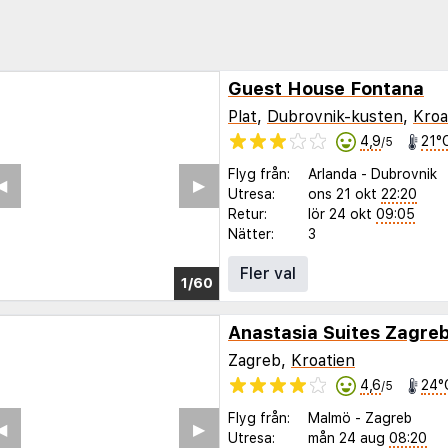
Guest House Fontana
Plat
,
Dubrovnik-kusten
,
Kroa
4,9
21°
/5
Flyg från:
Arlanda
-
Dubrovnik
◀︎
▶︎
Utresa:
ons 21 okt
22:20
Retur:
lör 24 okt
09:05
Nätter:
3
Fler val
1/55
Anastasia Suites Zagre
Zagreb,
Kroatien
4,6
24°
/5
Flyg från:
Malmö
-
Zagreb
◀︎
▶︎
Utresa:
mån 24 aug
08:20