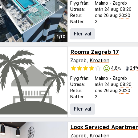
Flyg från:
Malmö
-
Zagreb
◀︎
▶︎
Utresa:
mån 24 aug
08:20
Retur:
ons 26 aug
20:20
Nätter:
2
Fler val
1/10
Rooms Zagreb 17
Zagreb,
Kroatien
4,8
24°
/5
Flyg från:
Malmö
-
Zagreb
Utresa:
mån 24 aug
08:20
Retur:
ons 26 aug
20:20
Nätter:
2
Fler val
Loox Serviced Apartme
Zagreb,
Kroatien