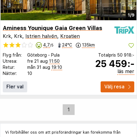
1/9
Aminess Younique Gaia Green Villas
Krk, Krk,
Istrien halvön
,
Kroatien
4,7
24°C
135km
/5
Flyg från:
Göteborg
-
Pula
Totalpris
50 918:-
25 459:-
Utresa:
fre 21 aug
11:50
Retur:
mån 31 aug
19:10
läs mer
Nätter:
10
Fler val
Välj resa
1
Vi förbihåller oss om att prisförändringar kan förekomma från