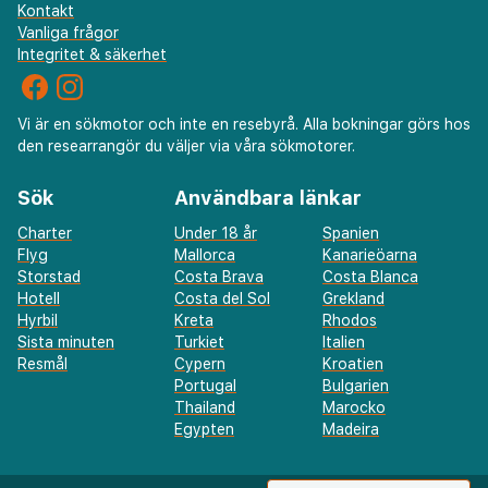
Kontakt
Vanliga frågor
Integritet & säkerhet
Vi är en sökmotor och inte en resebyrå. Alla bokningar görs hos
den researrangör du väljer via våra sökmotorer.
Sök
Användbara länkar
Charter
Under 18 år
Spanien
Flyg
Mallorca
Kanarieöarna
Storstad
Costa Brava
Costa Blanca
Hotell
Costa del Sol
Grekland
Hyrbil
Kreta
Rhodos
Sista minuten
Turkiet
Italien
Resmål
Cypern
Kroatien
Portugal
Bulgarien
Thailand
Marocko
Egypten
Madeira