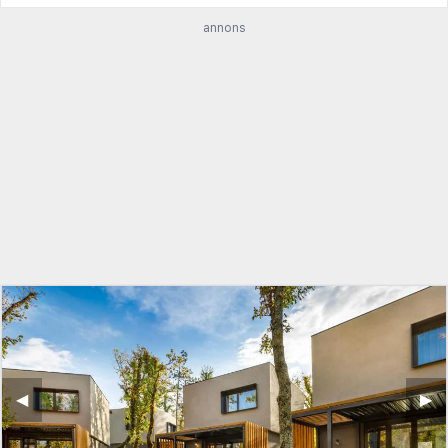
annons
◀︎
▶︎