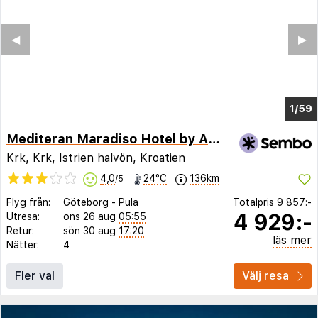
◀︎
▶︎
1/51
Mediteran Maradiso Hotel by Aminess
Krk, Krk,
Istrien halvön
,
Kroatien
4,0
24°C
136km
/5
Flyg från:
Göteborg
-
Pula
Totalpris
9 857:-
4 929:-
Utresa:
ons 26 aug
05:55
Retur:
sön 30 aug
17:20
läs mer
Nätter:
4
Fler val
Välj resa