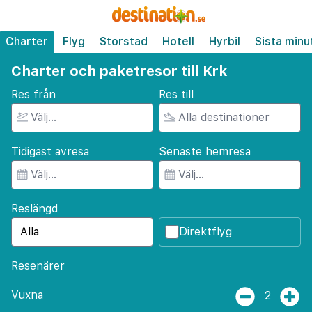
Charter
Flyg
Storstad
Hotell
Hyrbil
Sista minu
Charter och paketresor till Krk
Res från
Res till
Tidigast avresa
Senaste hemresa
Reslängd
Direktflyg
Resenärer
Vuxna
2