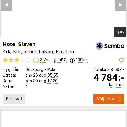
◀︎
▶︎
1/34
Hotel Slaven
Krk, Krk,
Istrien halvön
,
Kroatien
3,7
24°C
139km
/5
Flyg från:
Göteborg
-
Pula
Totalpris
9 567:-
4 784:-
Utresa:
ons 26 aug
05:55
Retur:
sön 30 aug
17:20
läs mer
Nätter:
4
Fler val
Välj resa