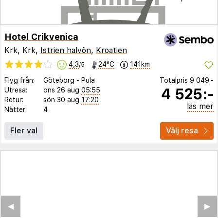
Hotel Crikvenica
Krk, Krk,
Istrien halvön
,
Kroatien
4,3
24°C
141km
/5
Flyg från:
Göteborg
-
Pula
Totalpris
9 049:-
4 525:-
Utresa:
ons 26 aug
05:55
Retur:
sön 30 aug
17:20
läs mer
Nätter:
4
Fler val
Välj resa
◀︎
▶︎