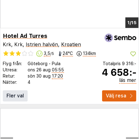
1/8
Hotel Ad Turres
Krk, Krk,
Istrien halvön
,
Kroatien
3,5
24°C
134km
/5
Flyg från:
Göteborg
-
Pula
Totalpris
9 316:-
4 658:-
Utresa:
ons 26 aug
05:55
Retur:
sön 30 aug
17:20
läs mer
Nätter:
4
Fler val
Välj resa