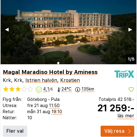
◀︎
▶︎
1/5
Magal Maradiso Hotel by Aminess
Krk, Krk,
Istrien halvön
,
Kroatien
4,1
24°C
135km
/5
Flyg från:
Göteborg
-
Pula
Totalpris
42 518:-
21 259:-
Utresa:
fre 21 aug
11:50
Retur:
mån 31 aug
19:10
läs mer
Nätter:
10
Fler val
Välj resa