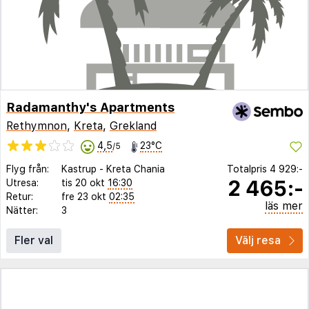
Radamanthy's Apartments
Rethymnon
,
Kreta
,
Grekland
4,5
23°C
/5
Flyg från:
Kastrup
-
Kreta Chania
Totalpris
4 929:-
2 465:-
Utresa:
tis 20 okt
16:30
Retur:
fre 23 okt
02:35
läs mer
Nätter:
3
Fler val
Välj resa