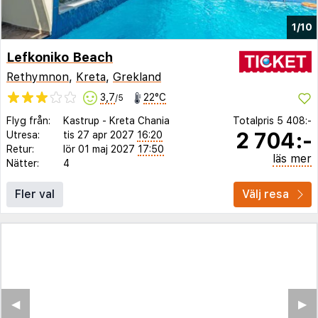
1/10
Lefkoniko Beach
Rethymnon
,
Kreta
,
Grekland
3,7
22°C
/5
Flyg från:
Kastrup
-
Kreta Chania
Totalpris
5 408:-
2 704:-
Utresa:
tis 27 apr 2027
16:20
Retur:
lör 01 maj 2027
17:50
läs mer
Nätter:
4
Fler val
Välj resa
◀︎
▶︎