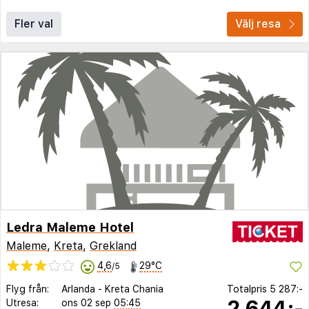
Fler val
Välj resa
Ledra Maleme Hotel
Maleme
,
Kreta
,
Grekland
4,6
29°C
/5
Flyg från:
Arlanda
-
Kreta Chania
Totalpris
5 287:-
2 644:-
Utresa:
ons 02 sep
05:45