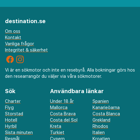
destination.se
Om oss
Kontakt
Vanliga frågor
Integritet & säkerhet
Vi är en sökmotor och inte en resebyrå. Alla bokningar görs hos
den researrangör du väljer via våra sökmotorer.
Sök
Användbara länkar
Charter
Under 18 år
Spanien
Flyg
Mallorca
Kanarieöarna
Storstad
Costa Brava
Costa Blanca
Hotell
Costa del Sol
Grekland
Hyrbil
Kreta
Rhodos
Sista minuten
Turkiet
Italien
Resmål
Cypern
Kroatien