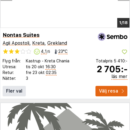
1/11
Nontas Suites
Agii Apostoli
,
Kreta
,
Grekland
4,1
23°C
/5
Flyg från:
Kastrup
-
Kreta Chania
Totalpris
5 410:-
2 705:-
Utresa:
tis 20 okt
16:30
Retur:
fre 23 okt
02:35
läs mer
Nätter:
3
Fler val
Välj resa