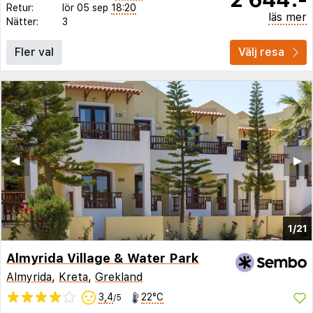
Retur:
lör 05 sep
18:20
läs mer
Nätter:
3
Fler val
Välj resa
◀︎
▶︎
1/21
Almyrida Village & Water Park
Almyrida
,
Kreta
,
Grekland
3,4
22°C
/5