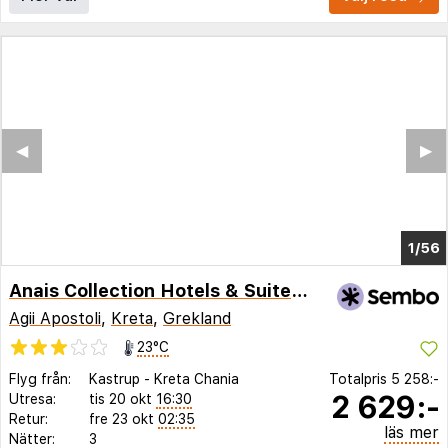
◀︎
▶︎
1/50
Anais Collection Hotels & Suites by GHH
Agii Apostoli
,
Kreta
,
Grekland
23°C
Flyg från:
Kastrup
-
Kreta Chania
Totalpris
5 258:-
2 629:-
Utresa:
tis 20 okt
16:30
Retur:
fre 23 okt
02:35
läs mer
Nätter:
3