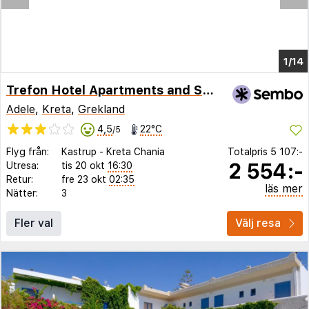
1/7
Trefon Hotel Apartments and Suites
Adele
,
Kreta
,
Grekland
4,5
22°C
/5
Flyg från:
Kastrup
-
Kreta Chania
Totalpris
5 107:-
2 554:-
Utresa:
tis 20 okt
16:30
Retur:
fre 23 okt
02:35
läs mer
Nätter:
3
Fler val
Välj resa