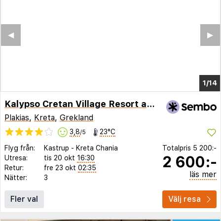
◀︎
▶︎
1/8
Kalypso Cretan Village Resort and Spa
Plakias
,
Kreta
,
Grekland
3,8
23°C
/5
Flyg från:
Kastrup
-
Kreta Chania
Totalpris
5 200:-
2 600:-
Utresa:
tis 20 okt
16:30
Retur:
fre 23 okt
02:35
läs mer
Nätter:
3
Fler val
Välj resa