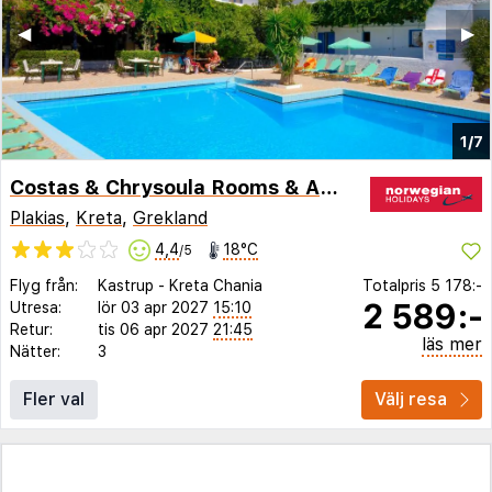
◀︎
▶︎
1/7
Costas & Chrysoula Rooms & Apartments
Plakias
,
Kreta
,
Grekland
4,4
18°C
/5
Flyg från:
Kastrup
-
Kreta Chania
Totalpris
5 178:-
2 589:-
Utresa:
lör 03 apr 2027
15:10
Retur:
tis 06 apr 2027
21:45
läs mer
Nätter:
3
Fler val
Välj resa