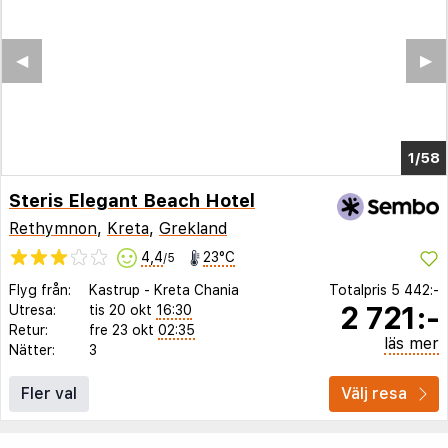
◀︎
▶︎
1/52
Steris Elegant Beach Hotel
Rethymnon
,
Kreta
,
Grekland
4,4
23°C
/5
Flyg från:
Kastrup
-
Kreta Chania
Totalpris
5 442:-
2 721:-
Utresa:
tis 20 okt
16:30
Retur:
fre 23 okt
02:35
läs mer
Nätter:
3
Fler val
Välj resa