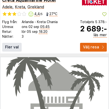
Creta Aquamarine Hotel
Adele
,
Kreta
,
Grekland
4,4
27°C
/5
Flyg från:
Arlanda
-
Kreta Chania
Totalpris
5 378:-
2 689:-
Utresa:
ons 02 sep
05:45
Retur:
lör 05 sep
18:20
läs mer
Nätter:
3
Fler val
Välj resa