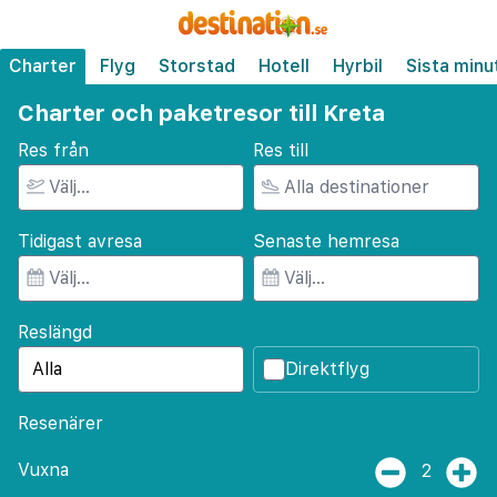
Charter
Flyg
Storstad
Hotell
Hyrbil
Sista minu
Charter och paketresor till Kreta
Res från
Res till
Tidigast avresa
Senaste hemresa
Reslängd
Direktflyg
Resenärer
Vuxna
2