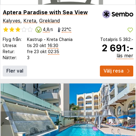
Aptera Paradise with Sea View
Kalyves
,
Kreta
,
Grekland
4,8
22°C
/5
Flyg från:
Kastrup
-
Kreta Chania
Totalpris
5 382:-
2 691:-
Utresa:
tis 20 okt
16:30
Retur:
fre 23 okt
02:35
läs mer
Nätter:
3
Fler val
Välj resa
◀︎
▶︎