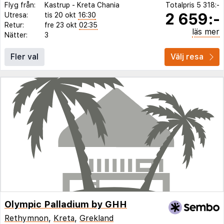
Flyg från:
Kastrup
-
Kreta Chania
Totalpris
5 318:-
2 659:-
Utresa:
tis 20 okt
16:30
Retur:
fre 23 okt
02:35
läs mer
Nätter:
3
Fler val
Välj resa
Olympic Palladium by GHH
Rethymnon
,
Kreta
,
Grekland