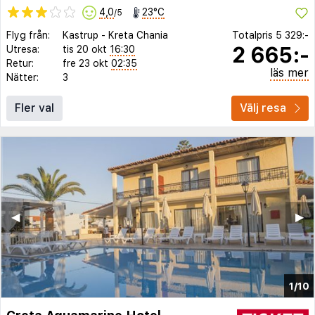
4,0
23°C
/5
Flyg från:
Kastrup
-
Kreta Chania
Totalpris
5 329:-
2 665:-
Utresa:
tis 20 okt
16:30
Retur:
fre 23 okt
02:35
läs mer
Nätter:
3
Fler val
Välj resa
◀︎
▶︎
1/10