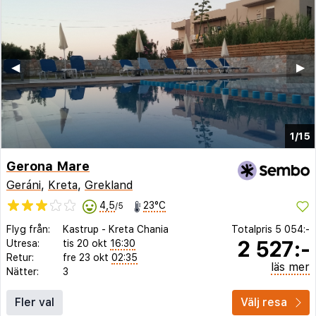
◀︎
▶︎
1/15
Gerona Mare
Geráni
,
Kreta
,
Grekland
4,5
23°C
/5
Flyg från:
Kastrup
-
Kreta Chania
Totalpris
5 054:-
2 527:-
Utresa:
tis 20 okt
16:30
Retur:
fre 23 okt
02:35
läs mer
Nätter:
3
Fler val
Välj resa