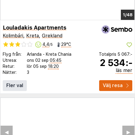
1/44
Louladakis Apartments
Kolimbári
,
Kreta
,
Grekland
4,4
29°C
/5
Flyg från:
Arlanda
-
Kreta Chania
Totalpris
5 067:-
2 534:-
Utresa:
ons 02 sep
05:45
Retur:
lör 05 sep
18:20
läs mer
Nätter:
3
Fler val
Välj resa
◀︎
▶︎