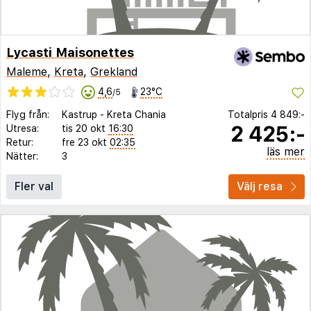
Lycasti Maisonettes
Maleme
,
Kreta
,
Grekland
4,6
23°C
/5
Flyg från:
Kastrup
-
Kreta Chania
Totalpris
4 849:-
2 425:-
Utresa:
tis 20 okt
16:30
Retur:
fre 23 okt
02:35
läs mer
Nätter:
3
Fler val
Välj resa