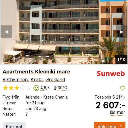
◀︎
▶︎
1/10
Apartments Kleoniki mare
Rethymnon
,
Kreta
,
Grekland
4,6
30°C
/5
Flyg från:
Arlanda
-
Kreta Chania
Totalpris
5 214:-
2 607:-
Utresa:
fre 21 aug
Retur:
sön 23 aug
läs mer
Nätter:
2
Fler val
Välj resa