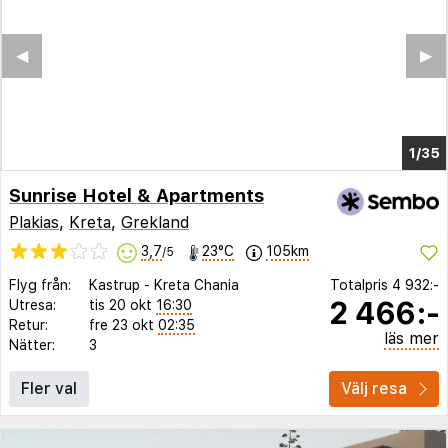
◀︎
▶︎
1/27
Sunrise Hotel & Apartments
Plakias
,
Kreta
,
Grekland
3,7
23°C
105km
/5
Flyg från:
Kastrup
-
Kreta Chania
Totalpris
4 932:-
2 466:-
Utresa:
tis 20 okt
16:30
Retur:
fre 23 okt
02:35
läs mer
Nätter:
3
Fler val
Välj resa