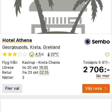
Hotel Athena
Georgioupolis
,
Kreta
,
Grekland
4,5
22°C
/5
Flyg från:
Kastrup
-
Kreta Chania
Totalpris
5 411:-
2 706:-
Utresa:
tis 20 okt
16:30
Retur:
fre 23 okt
02:35
läs mer
Nätter:
3
Fler val
Välj resa