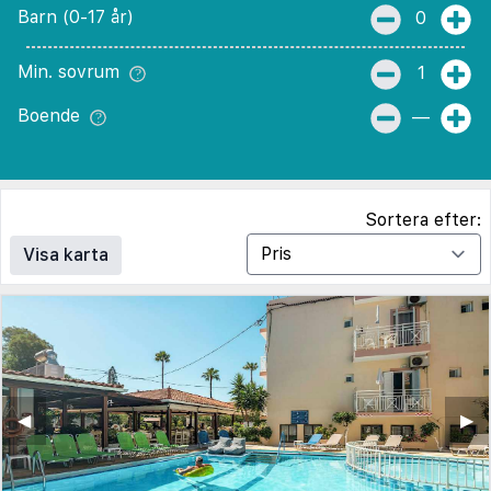
Barn (0-17 år)
0
Min. sovrum
1
Boende
—
Sortera efter:
Visa karta
◀︎
▶︎