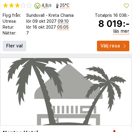
4,8
25°C
/5
Flyg från:
Sundsvall
-
Kreta Chania
Totalpris
16 038:-
8 019:-
Utresa:
lör 09 okt 2027
09:10
Retur:
lör 16 okt 2027
05:05
läs mer
Nätter:
7
Fler val
Välj resa