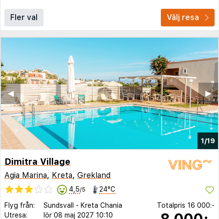
Fler val
Välj resa
◀︎
▶︎
1/19
Dimitra Village
Agia Marina
,
Kreta
,
Grekland
4,5
24°C
/5
Flyg från:
Sundsvall
-
Kreta Chania
Totalpris
16 000:-
8 000:-
Utresa:
lör 08 maj 2027
10:10