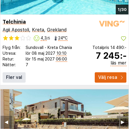
1/30
Telchinia
Agii Apostoli
,
Kreta
,
Grekland
4,3
24°C
/5
Flyg från:
Sundsvall
-
Kreta Chania
Totalpris
14 490:-
7 245:-
Utresa:
lör 08 maj 2027
10:10
Retur:
lör 15 maj 2027
06:00
läs mer
Nätter:
7
Fler val
Välj resa
◀︎
▶︎