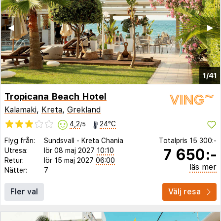
◀︎
▶︎
1/41
Tropicana Beach Hotel
Kalamaki
,
Kreta
,
Grekland
4,2
24°C
/5
Flyg från:
Sundsvall
-
Kreta Chania
Totalpris
15 300:-
7 650:-
Utresa:
lör 08 maj 2027
10:10
Retur:
lör 15 maj 2027
06:00
läs mer
Nätter:
7
Fler val
Välj resa