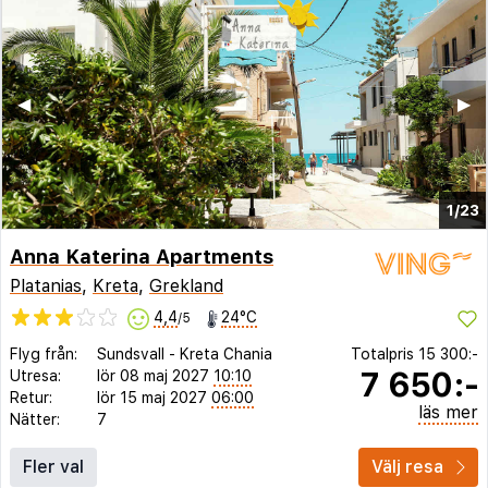
◀︎
▶︎
1/23
Anna Katerina Apartments
Platanias
,
Kreta
,
Grekland
4,4
24°C
/5
Flyg från:
Sundsvall
-
Kreta Chania
Totalpris
15 300:-
7 650:-
Utresa:
lör 08 maj 2027
10:10
Retur:
lör 15 maj 2027
06:00
läs mer
Nätter:
7
Fler val
Välj resa