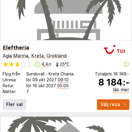
Eleftheria
Agia Marina
,
Kreta
,
Grekland
4,4
25°C
/5
Flyg från:
Sundsvall
-
Kreta Chania
Totalpris
16 368:-
8 184:-
Utresa:
lör 09 okt 2027
09:10
Retur:
lör 16 okt 2027
05:05
läs mer
Nätter:
7
Fler val
Välj resa