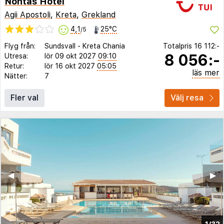
Nontas Hotel
Agii Apostoli
,
Kreta
,
Grekland
4,1
25°C
/5
Flyg från:
Sundsvall
-
Kreta Chania
Totalpris
16 112:-
8 056:-
Utresa:
lör 09 okt 2027
09:10
Retur:
lör 16 okt 2027
05:05
läs mer
Nätter:
7
Fler val
Välj resa
◀︎
▶︎
1/32