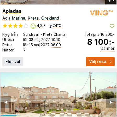
Apladas
Agia Marina
,
Kreta
,
Grekland
4,2
24°C
/5
Flyg från:
Sundsvall
-
Kreta Chania
Totalpris
16 200:-
8 100:-
Utresa:
lör 08 maj 2027
10:10
Retur:
lör 15 maj 2027
06:00
läs mer
Nätter:
7
Fler val
Välj resa
◀︎
▶︎