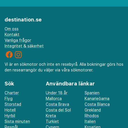
destination.se
Om oss
Kontakt
Vanliga frågor
Integritet & säkerhet
Vi är en sökmotor och inte en resebyrå. Alla bokningar görs hos
den researrangör du väljer via våra sökmotorer.
Sök
Användbara länkar
Charter
Under 18 år
Spanien
Flyg
Mallorca
Kanarieöarna
Storstad
Costa Brava
Costa Blanca
Hotell
Costa del Sol
Grekland
Hyrbil
Kreta
Rhodos
Sista minuten
Turkiet
Italien
Resmål
Cypern
Kroatien