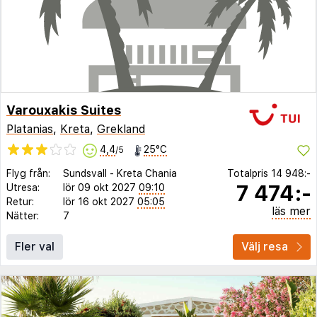
Varouxakis Suites
Platanias
,
Kreta
,
Grekland
4,4
25°C
/5
Flyg från:
Sundsvall
-
Kreta Chania
Totalpris
14 948:-
7 474:-
Utresa:
lör 09 okt 2027
09:10
Retur:
lör 16 okt 2027
05:05
läs mer
Nätter:
7
Fler val
Välj resa