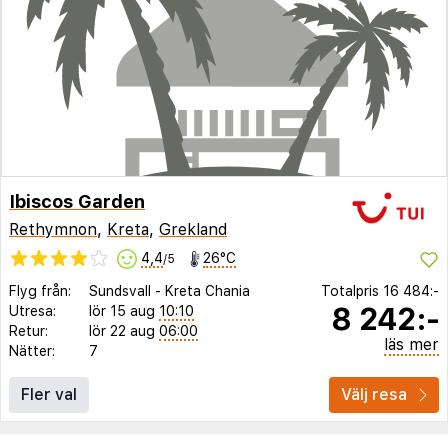
Ibiscos Garden
Rethymnon
,
Kreta
,
Grekland
4,4
26°C
/5
Flyg från:
Sundsvall
-
Kreta Chania
Totalpris
16 484:-
8 242:-
Utresa:
lör 15 aug
10:10
Retur:
lör 22 aug
06:00
läs mer
Nätter:
7
Fler val
Välj resa