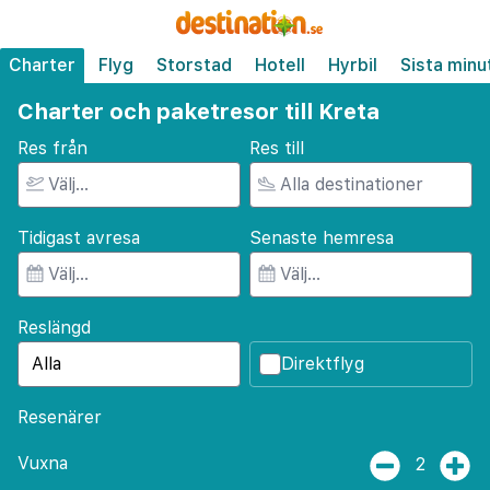
Charter
Flyg
Storstad
Hotell
Hyrbil
Sista minu
Charter och paketresor till Kreta
Res från
Res till
Tidigast avresa
Senaste hemresa
Reslängd
Direktflyg
Resenärer
Vuxna
2