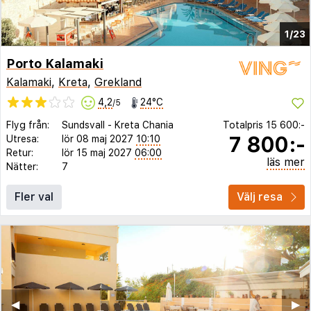
1/23
Porto Kalamaki
Kalamaki
,
Kreta
,
Grekland
4,2
24°C
/5
Flyg från:
Sundsvall
-
Kreta Chania
Totalpris
15 600:-
7 800:-
Utresa:
lör 08 maj 2027
10:10
Retur:
lör 15 maj 2027
06:00
läs mer
Nätter:
7
Fler val
Välj resa
◀︎
▶︎