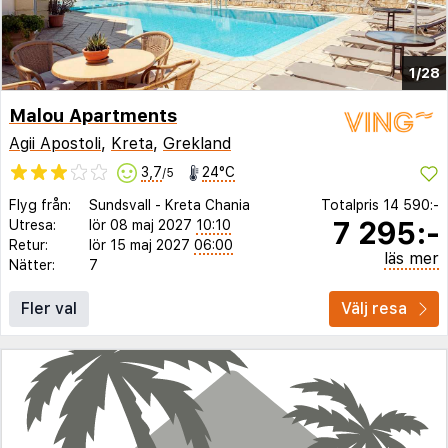
1/28
Malou Apartments
Agii Apostoli
,
Kreta
,
Grekland
3,7
24°C
/5
Flyg från:
Sundsvall
-
Kreta Chania
Totalpris
14 590:-
7 295:-
Utresa:
lör 08 maj 2027
10:10
Retur:
lör 15 maj 2027
06:00
läs mer
Nätter:
7
Fler val
Välj resa