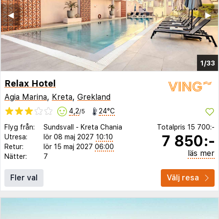
◀︎
▶︎
1/33
Relax Hotel
Agia Marina
,
Kreta
,
Grekland
4,2
24°C
/5
Flyg från:
Sundsvall
-
Kreta Chania
Totalpris
15 700:-
7 850:-
Utresa:
lör 08 maj 2027
10:10
Retur:
lör 15 maj 2027
06:00
läs mer
Nätter:
7
Fler val
Välj resa