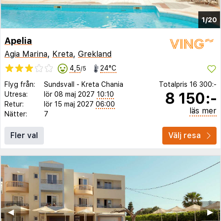
1/20
Apelia
Agia Marina
,
Kreta
,
Grekland
4,5
24°C
/5
Flyg från:
Sundsvall
-
Kreta Chania
Totalpris
16 300:-
8 150:-
Utresa:
lör 08 maj 2027
10:10
Retur:
lör 15 maj 2027
06:00
läs mer
Nätter:
7
Fler val
Välj resa
◀︎
▶︎