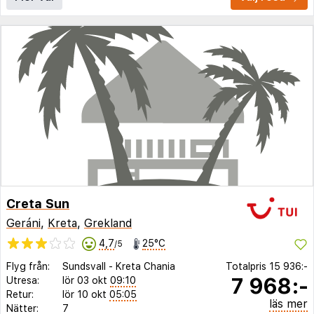
Creta Sun
Geráni
,
Kreta
,
Grekland
4,7
25°C
/5
Flyg från:
Sundsvall
-
Kreta Chania
Totalpris
15 936:-
7 968:-
Utresa:
lör 03 okt
09:10
Retur:
lör 10 okt
05:05
läs mer
Nätter:
7