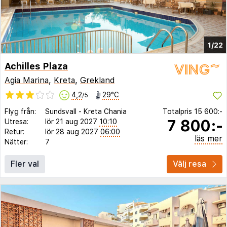
1/22
Achilles Plaza
Agia Marina
,
Kreta
,
Grekland
4,2
29°C
/5
Flyg från:
Sundsvall
-
Kreta Chania
Totalpris
15 600:-
7 800:-
Utresa:
lör 21 aug 2027
10:10
Retur:
lör 28 aug 2027
06:00
läs mer
Nätter:
7
Fler val
Välj resa