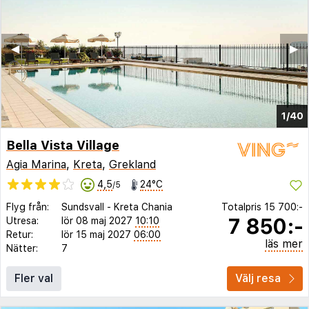
◀︎
▶︎
1/40
Bella Vista Village
Agia Marina
,
Kreta
,
Grekland
4,5
24°C
/5
Flyg från:
Sundsvall
-
Kreta Chania
Totalpris
15 700:-
7 850:-
Utresa:
lör 08 maj 2027
10:10
Retur:
lör 15 maj 2027
06:00
läs mer
Nätter:
7
Fler val
Välj resa