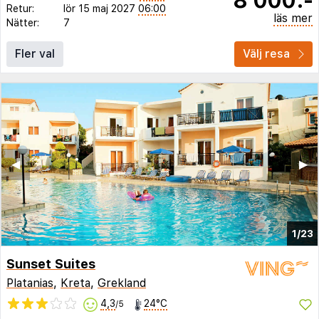
Retur:
lör 15 maj 2027
06:00
läs mer
Nätter:
7
Fler val
Välj resa
◀︎
▶︎
1/23
Sunset Suites
Platanias
,
Kreta
,
Grekland
4,3
24°C
/5