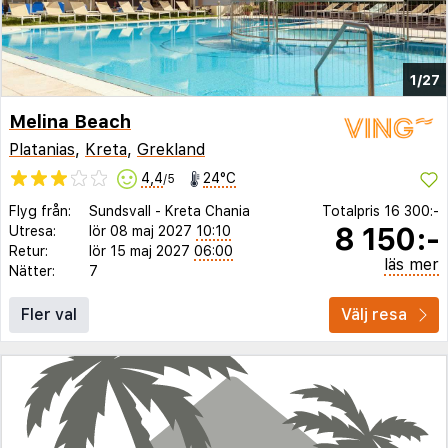
1/27
Melina Beach
Platanias
,
Kreta
,
Grekland
4,4
24°C
/5
Flyg från:
Sundsvall
-
Kreta Chania
Totalpris
16 300:-
8 150:-
Utresa:
lör 08 maj 2027
10:10
Retur:
lör 15 maj 2027
06:00
läs mer
Nätter:
7
Fler val
Välj resa