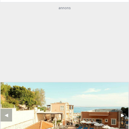
annons
◀︎
▶︎