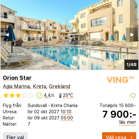
◀︎
▶︎
1/48
Orion Star
Agia Marina
,
Kreta
,
Grekland
4,4
25°C
/5
Flyg från:
Sundsvall
-
Kreta Chania
Totalpris
15 800:-
7 900:-
Utresa:
lör 02 okt 2027
10:10
Retur:
lör 09 okt 2027
05:00
läs mer
Nätter:
7
Fler val
Välj resa