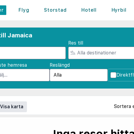
er
Flyg
Storstad
Hotell
Hyrbil
ill Jamaica
Res till
ste hemresa
Reslängd
Direktf
Sortera 
Visa karta
Inga resor hitt