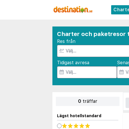
Chart
Charter och paketresor t
Res från
Tidigast avresa
Sena
0
träffar
Lägst hotellstandard