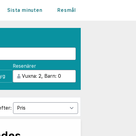
Sista minuten
Resmål
Resenärer
lyg
efter:
ades