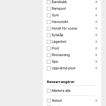
Barnklubb
0
Barnpool
0
Gym
0
Havsutsikt
0
Hotell för vuxna
0
Kylskåp
0
Lägenhet
0
Pool
0
Restaurang
0
Spa
0
Uppvärmd pool
0
Researrangörer
Markera alla
Amisol
0