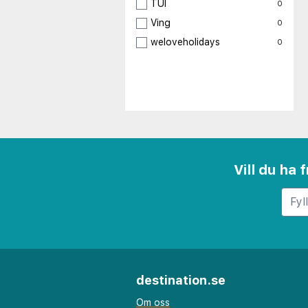
TUI
0
Ving
0
weloveholidays
0
Vill du ha
destination.se
Om oss