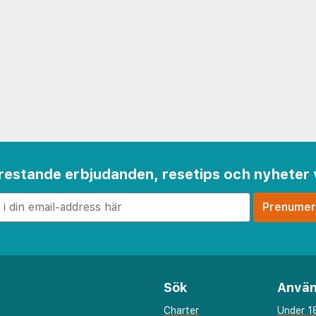
 frestande erbjudanden, resetips och nyheter 
Sök
Använ
Charter
Under 18