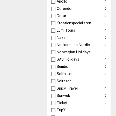
Apollo
0
Corendon
0
Detur
0
Kroatienspecialisten
0
Lumi Tours
0
Nazar
0
Neckermann Nordic
0
Norwegian Holidays
0
SAS Holidays
0
Sembo
0
Solfaktor
0
Solresor
0
Spicy Travel
0
Sunweb
0
Ticket
0
TripX
0