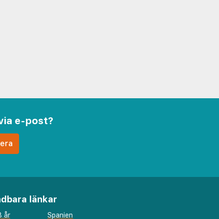
via e-post?
dbara länkar
 år
Spanien