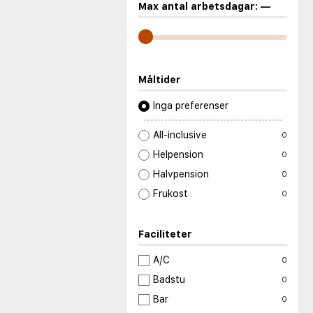
Max antal arbetsdagar:
—
Måltider
Inga preferenser
All-inclusive
0
Helpension
0
Halvpension
0
Frukost
0
Faciliteter
A/C
0
Badstu
0
Bar
0