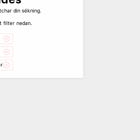
tchar din sökning.
 filter nedan.
or