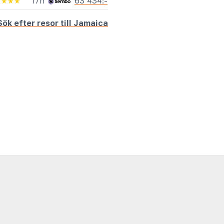
17n
63 434:-
★★★★
Sök efter resor till Jamaica