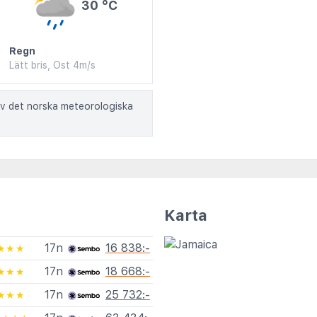
30 °C
Regn
Lätt bris, Ost 4m/s
av det norska meteorologiska
Karta
17n
16 838:-
★★★
17n
18 668:-
★★★
17n
25 732:-
★★★