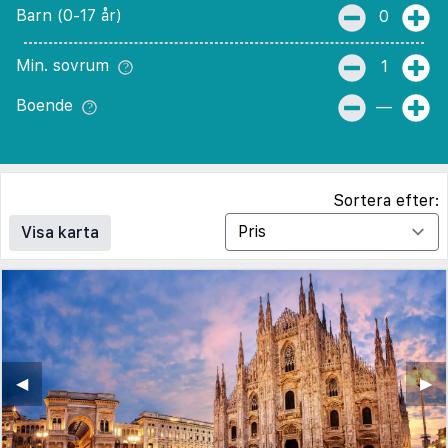
Barn (0-17 år)
0
Min. sovrum
1
Boende
—
Sortera efter:
Visa karta
◀︎
▶︎