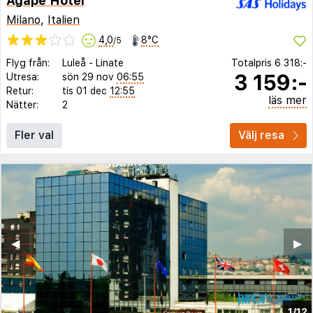
Agape Hotel
Milano
,
Italien
4,0
8°C
/5
Flyg från:
Luleå
-
Linate
Totalpris
6 318:-
3 159:-
Utresa:
sön 29 nov
06:55
Retur:
tis 01 dec
12:55
läs mer
Nätter:
2
Fler val
Välj resa
◀︎
▶︎
1/12