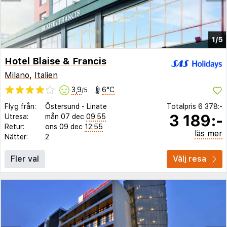
1/5
Hotel Blaise & Francis
Milano
,
Italien
3,9
6°C
/5
Flyg från:
Östersund
-
Linate
Totalpris
6 378:-
3 189:-
Utresa:
mån 07 dec
09:55
Retur:
ons 09 dec
12:55
läs mer
Nätter:
2
Fler val
Välj resa