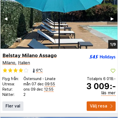
◀︎
▶︎
1/9
Belstay Milano Assago
Milano
,
Italien
6°C
Flyg från:
Östersund
-
Linate
Totalpris
6 018:-
3 009:-
Utresa:
mån 07 dec
09:55
Retur:
ons 09 dec
12:55
läs mer
Nätter:
2
Fler val
Välj resa