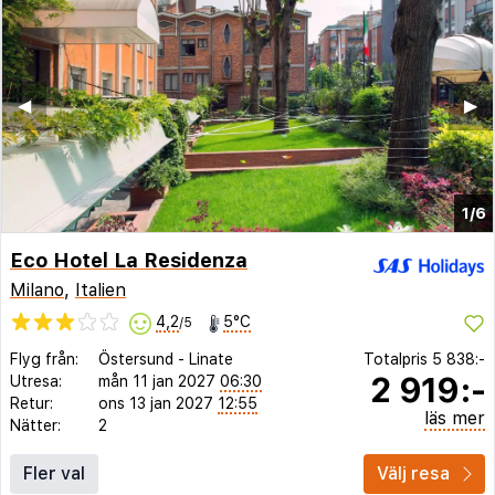
◀︎
▶︎
1/6
Eco Hotel La Residenza
Milano
,
Italien
4,2
5°C
/5
Flyg från:
Östersund
-
Linate
Totalpris
5 838:-
2 919:-
Utresa:
mån 11 jan 2027
06:30
Retur:
ons 13 jan 2027
12:55
läs mer
Nätter:
2
Fler val
Välj resa