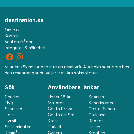
destination.se
Om oss
Kontakt
Vanliga frågor
Integritet & säkerhet
Vi är en sökmotor och inte en resebyrå. Alla bokningar görs hos
den researrangör du väljer via våra sökmotorer.
Sök
Användbara länkar
Charter
Under 18 år
Spanien
Flyg
Mallorca
Kanarieöarna
Storstad
Costa Brava
Costa Blanca
Hotell
Costa del Sol
Grekland
Hyrbil
Kreta
Rhodos
Sista minuten
Turkiet
Italien
Resmål
Cypern
Kroatien