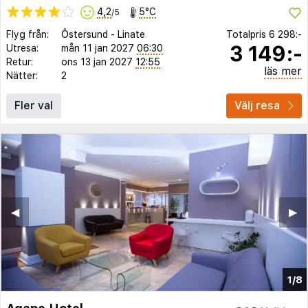
4,2
5°C
/5
Flyg från:
Östersund
-
Linate
Totalpris
6 298:-
3 149:-
Utresa:
mån 11 jan 2027
06:30
Retur:
ons 13 jan 2027
12:55
läs mer
Nätter:
2
Fler val
Välj resa
◀︎
▶︎
1/8