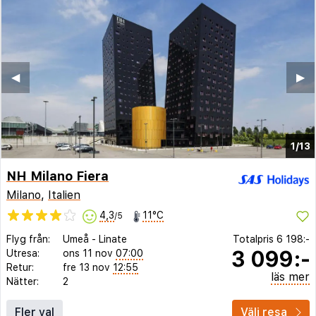
◀︎
▶︎
1/13
NH Milano Fiera
Milano
,
Italien
4,3
11°C
/5
Flyg från:
Umeå
-
Linate
Totalpris
6 198:-
3 099:-
Utresa:
ons 11 nov
07:00
Retur:
fre 13 nov
12:55
läs mer
Nätter:
2
Fler val
Välj resa