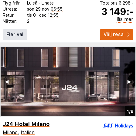
Flyg från:
Luleå
-
Linate
Totalpris
6 298:-
3 149:-
Utresa:
sön 29 nov
06:55
Retur:
tis 01 dec
12:55
läs mer
Nätter:
2
Fler val
Välj resa
◀︎
▶︎
1/8
J24 Hotel Milano
Milano
,
Italien