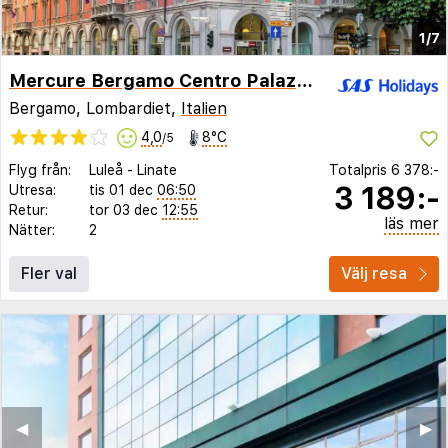
1/7
Mercure Bergamo Centro Palazzo Dolci
Bergamo, Lombardiet,
Italien
4,0
8°C
/5
Flyg från:
Luleå
-
Linate
Totalpris
6 378:-
3 189:-
Utresa:
tis 01 dec
06:50
Retur:
tor 03 dec
12:55
läs mer
Nätter:
2
Fler val
Välj resa
◀︎
▶︎