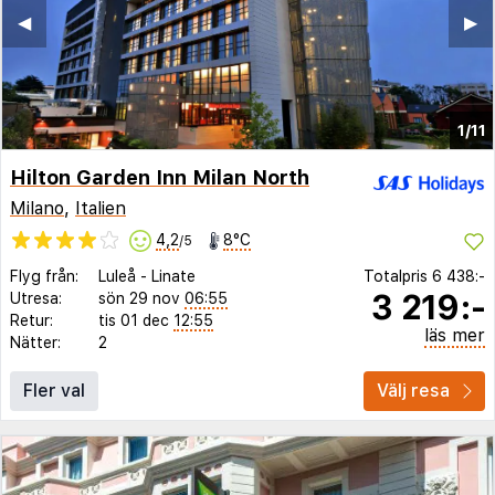
◀︎
▶︎
1/11
Hilton Garden Inn Milan North
Milano
,
Italien
4,2
8°C
/5
Flyg från:
Luleå
-
Linate
Totalpris
6 438:-
3 219:-
Utresa:
sön 29 nov
06:55
Retur:
tis 01 dec
12:55
läs mer
Nätter:
2
Fler val
Välj resa