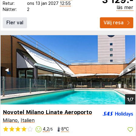
Retur:
ons 13 jan 2027
12:55
läs mer
Nätter:
2
Fler val
Välj resa
◀︎
▶︎
1/7
Novotel Milano Linate Aeroporto
Milano
,
Italien
4,2
8°C
/5