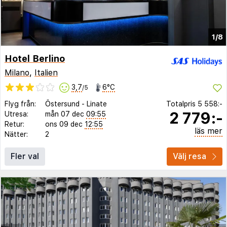
1/8
Hotel Berlino
Milano
,
Italien
3,7
6°C
/5
Flyg från:
Östersund
-
Linate
Totalpris
5 558:-
2 779:-
Utresa:
mån 07 dec
09:55
Retur:
ons 09 dec
12:55
läs mer
Nätter:
2
Fler val
Välj resa