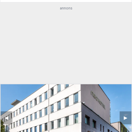
annons
◀︎
▶︎