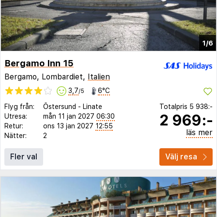
1/6
Bergamo Inn 15
Bergamo, Lombardiet,
Italien
3,7
6°C
/5
Flyg från:
Östersund
-
Linate
Totalpris
5 938:-
2 969:-
Utresa:
mån 11 jan 2027
06:30
Retur:
ons 13 jan 2027
12:55
läs mer
Nätter:
2
Fler val
Välj resa