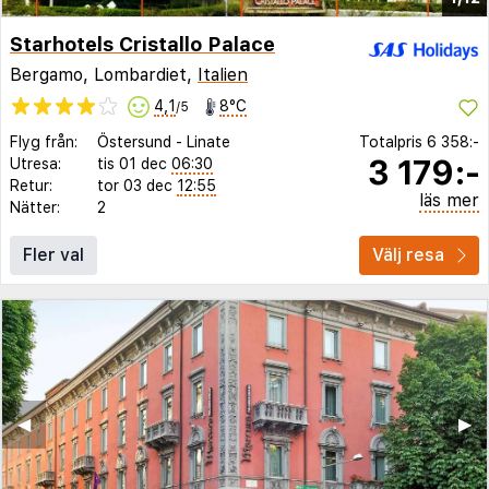
Starhotels Cristallo Palace
Bergamo, Lombardiet,
Italien
4,1
8°C
/5
Flyg från:
Östersund
-
Linate
Totalpris
6 358:-
3 179:-
Utresa:
tis 01 dec
06:30
Retur:
tor 03 dec
12:55
läs mer
Nätter:
2
Fler val
Välj resa
◀︎
▶︎