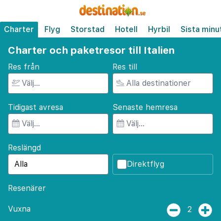
Charter
Flyg
Storstad
Hotell
Hyrbil
Sista minu
Charter och paketresor till Italien
Res från
Res till
Tidigast avresa
Senaste hemresa
Reslängd
Direktflyg
Resenärer
Vuxna
2