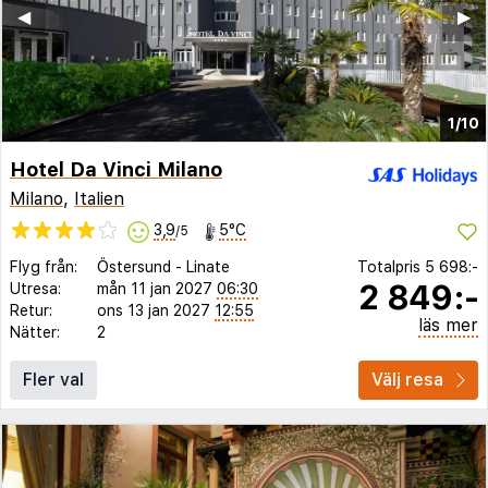
◀︎
▶︎
1/10
Hotel Da Vinci Milano
Milano
,
Italien
3,9
5°C
/5
Flyg från:
Östersund
-
Linate
Totalpris
5 698:-
2 849:-
Utresa:
mån 11 jan 2027
06:30
Retur:
ons 13 jan 2027
12:55
läs mer
Nätter:
2
Fler val
Välj resa