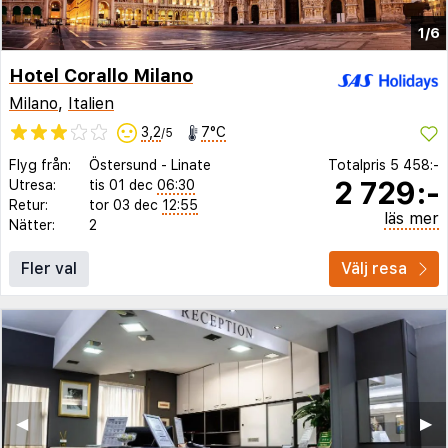
1/6
Hotel Corallo Milano
Milano
,
Italien
3,2
7°C
/5
Flyg från:
Östersund
-
Linate
Totalpris
5 458:-
2 729:-
Utresa:
tis 01 dec
06:30
Retur:
tor 03 dec
12:55
läs mer
Nätter:
2
Fler val
Välj resa
◀︎
▶︎