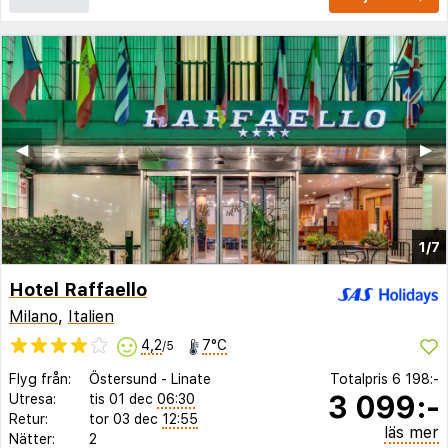
◀︎
▶︎
1/7
Hotel Raffaello
Milano
,
Italien
4,2
7°C
/5
Flyg från:
Östersund
-
Linate
Totalpris
6 198:-
3 099:-
Utresa:
tis 01 dec
06:30
Retur:
tor 03 dec
12:55
läs mer
Nätter:
2