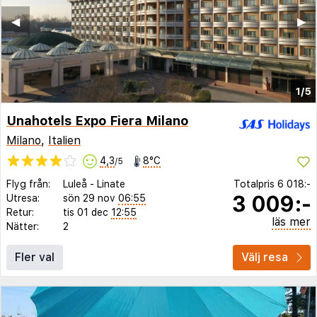
◀︎
▶︎
1/5
Unahotels Expo Fiera Milano
Milano
,
Italien
4,3
8°C
/5
Flyg från:
Luleå
-
Linate
Totalpris
6 018:-
3 009:-
Utresa:
sön 29 nov
06:55
Retur:
tis 01 dec
12:55
läs mer
Nätter:
2
Fler val
Välj resa