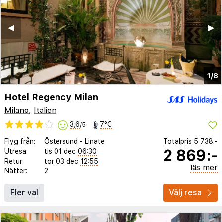
◀︎
▶︎
1/8
Hotel Regency Milan
Milano
,
Italien
3,6
7°C
/5
Flyg från:
Östersund
-
Linate
Totalpris
5 738:-
2 869:-
Utresa:
tis 01 dec
06:30
Retur:
tor 03 dec
12:55
läs mer
Nätter:
2
Fler val
Välj resa