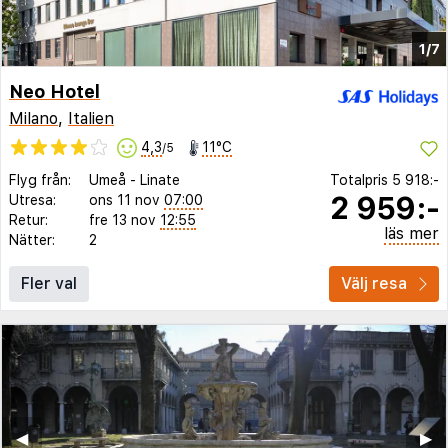
1/7
Neo Hotel
Milano
,
Italien
4,3
11°C
/5
Flyg från:
Umeå
-
Linate
Totalpris
5 918:-
2 959:-
Utresa:
ons 11 nov
07:00
Retur:
fre 13 nov
12:55
läs mer
Nätter:
2
Fler val
Välj resa
◀︎
▶︎