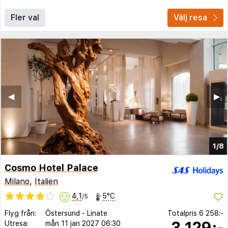
Fler val
Välj resa
◀︎
▶︎
1/8
Cosmo Hotel Palace
Milano
,
Italien
4,1
5°C
/5
Flyg från:
Östersund
-
Linate
Totalpris
6 258:-
3 129:-
Utresa:
mån 11 jan 2027
06:30