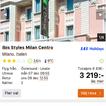
◀︎
▶︎
1/6
Ibis Styles Milan Centro
Milano
,
Italien
3,6
6°C
/5
Flyg från:
Östersund
-
Linate
Totalpris
6 438:-
3 219:-
Utresa:
mån 07 dec
09:55
Retur:
ons 09 dec
12:55
läs mer
Nätter:
2
Fler val
Välj resa