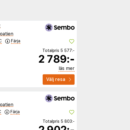
t
oatien
C
Färja
Totalpris
5 577:-
2 789:-
läs mer
Välj resa
oatien
C
Färja
Totalpris
5 803:-
2 902:-