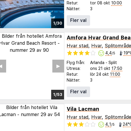
Retur:
tor 08 okt
10:00
Nätter:
3
Fler val
1/30
Amfora Hvar Grand Bea
Hvar stad
,
Hvar
,
Splitområde
4,4
19°
/5
Flyg från:
Arlanda
-
Split
◀︎
▶︎
Utresa:
ons 21 okt
17:50
Retur:
lör 24 okt
11:00
Nätter:
3
Fler val
1/45
Vila Lacman
Hvar stad
,
Hvar
,
Splitområde
4,1
24°
/5