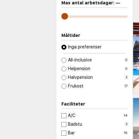
Max antal arbetsdagar:
—
Måltider
Inga preferenser
All-inclusive
0
Helpension
0
Halvpension
3
Frukost
17
Faciliteter
A/C
14
Badstu
3
Bar
16