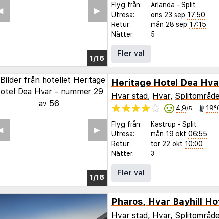
Flyg från:
Arlanda
-
Split
◀︎
▶︎
Utresa:
ons 23 sep
17:50
Retur:
mån 28 sep
17:15
Nätter:
5
Fler val
1/10
Heritage Hotel Dea Hva
Hvar stad
,
Hvar
,
Splitområde
4,9
19°
/5
Flyg från:
Kastrup
-
Split
◀︎
▶︎
Utresa:
mån 19 okt
06:55
Retur:
tor 22 okt
10:00
Nätter:
3
Fler val
1/12
Pharos, Hvar Bayhill Ho
Hvar stad
,
Hvar
,
Splitområde