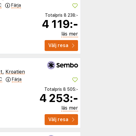
C
Färja
Totalpris
8 238:-
4 119:-
läs mer
Välj resa
t
,
Kroatien
C
Färja
Totalpris
8 505:-
4 253:-
läs mer
Välj resa