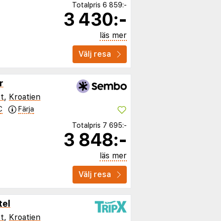
Totalpris
6 859:-
3 430:-
läs mer
Välj resa
r
t
,
Kroatien
C
Färja
Totalpris
7 695:-
3 848:-
läs mer
Välj resa
tel
t
,
Kroatien