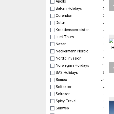
Apollo
0
Balkan Holidays
0
Corendon
0
Detur
0
Kroatienspecialisten
0
Lumi Tours
0
Nazar
0
Neckermann Nordic
0
Nordic Invasion
0
Norwegian Holidays
11
SAS Holidays
9
Sembo
24
Solfaktor
2
Solresor
0
Spicy Travel
0
Sunweb
0