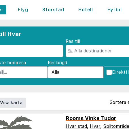
er
Flyg
Storstad
Hotell
Hyrbil
ill Hvar
Res till
ste hemresa
Reslängd
Direktf
Sortera 
Visa karta
Rooms Vinka Tudor
Hvar stad
,
Hvar
,
Splitområde