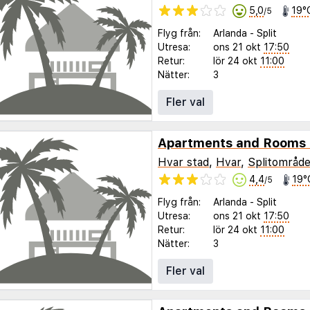
5,0
19°
/5
Flyg från:
Arlanda
-
Split
Utresa:
ons 21 okt
17:50
Retur:
lör 24 okt
11:00
Nätter:
3
Fler val
Apartments and Rooms 
Hvar stad
,
Hvar
,
Splitområde
4,4
19°
/5
Flyg från:
Arlanda
-
Split
Utresa:
ons 21 okt
17:50
Retur:
lör 24 okt
11:00
Nätter:
3
Fler val