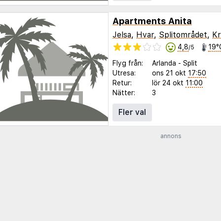
Apartments Anita
Jelsa
,
Hvar
,
Splitområdet
,
Kr
4,8
19°
/5
Flyg från:
Arlanda
-
Split
Utresa:
ons 21 okt
17:50
Retur:
lör 24 okt
11:00
Nätter:
3
Fler val
annons