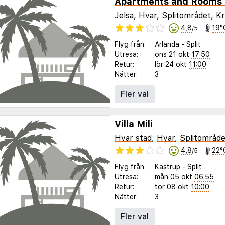
Apartments and Rooms 
Jelsa
,
Hvar
,
Splitområdet
,
Kr
4,8
19°
/5
Flyg från:
Arlanda
-
Split
Utresa:
ons 21 okt
17:50
Retur:
lör 24 okt
11:00
Nätter:
3
Fler val
Villa Mili
Hvar stad
,
Hvar
,
Splitområde
4,8
22°
/5
Flyg från:
Kastrup
-
Split
Utresa:
mån 05 okt
06:55
Retur:
tor 08 okt
10:00
Nätter:
3
Fler val