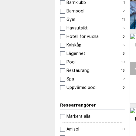
Barnklubb
1
Barnpool
2
Gym
11
Havsutsikt
5
Hotell för vuxna
0
Kylskåp
5
Lägenhet
5
Pool
10
Restaurang
16
Spa
7
Uppvärmd pool
0
Researrangörer
Markera alla
Amisol
0