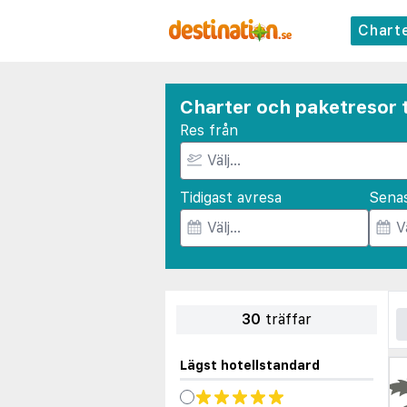
Chart
Charter och paketresor t
Res från
Tidigast avresa
Sena
30
träffar
Lägst hotellstandard