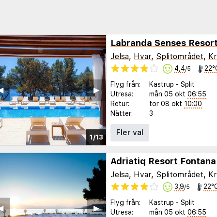
Labranda Senses Resor
Jelsa
,
Hvar
,
Splitområdet
,
Kr
4,4
22°
/5
Flyg från:
Kastrup
-
Split
◀︎
▶︎
Utresa:
mån 05 okt
06:55
Retur:
tor 08 okt
10:00
Nätter:
3
Fler val
1/13
Adriatiq Resort Fontana
Jelsa
,
Hvar
,
Splitområdet
,
Kr
3,9
22°
/5
Flyg från:
Kastrup
-
Split
◀︎
▶︎
Utresa:
mån 05 okt
06:55