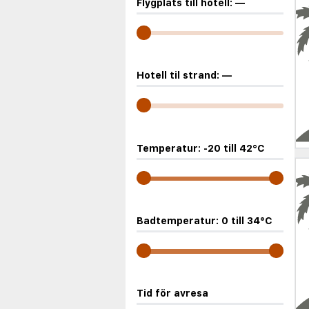
Flygplats till hotell:
—
Hotell til strand:
—
Temperatur:
-20
till
42
°C
Badtemperatur:
0
till
34
°C
Tid för avresa