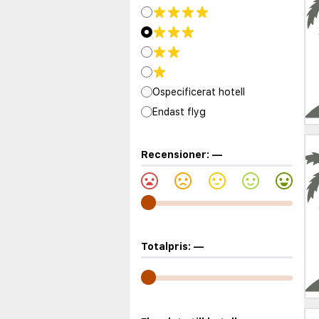
Ospecificerat hotell
Endast flyg
Recensioner:
—
Totalpris:
—