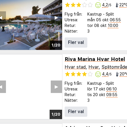
4,2
22°
/5
Flyg från:
Kastrup
-
Split
◀︎
▶︎
Utresa:
mån 05 okt
06:55
Retur:
tor 08 okt
10:00
Nätter:
3
Fler val
1/20
Riva Marina Hvar Hotel
Hvar stad
,
Hvar
,
Splitområde
4,4
20°
/5
Flyg från:
Kastrup
-
Split
◀︎
▶︎
Utresa:
lör 17 okt
06:10
Retur:
tis 20 okt
09:55
Nätter:
3
Fler val
1/14