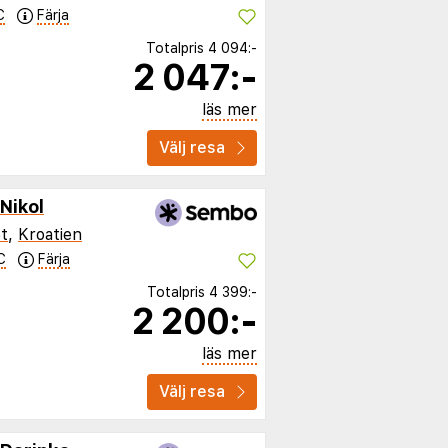
C
Färja
Totalpris
4 094:-
2 047:-
läs mer
Välj resa
Nikol
t
,
Kroatien
C
Färja
Totalpris
4 399:-
2 200:-
läs mer
Välj resa