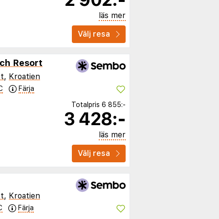
läs mer
Välj resa
ch Resort
t
,
Kroatien
C
Färja
Totalpris
6 855:-
3 428:-
läs mer
Välj resa
t
,
Kroatien
C
Färja