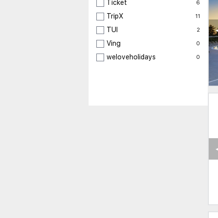
Ticket
6
TripX
11
TUI
2
Ving
0
weloveholidays
0