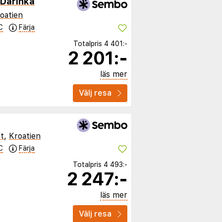
Darinka
oatien
C
Färja
Totalpris
4 401:-
2 201:-
läs mer
Välj resa
t
,
Kroatien
C
Färja
Totalpris
4 493:-
2 247:-
läs mer
Välj resa