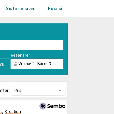
Sista minuten
Resmål
Resenärer
lyg
efter:
t
,
Kroatien