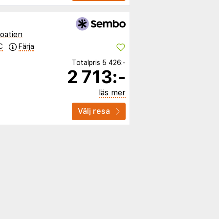
oatien
C
Färja
Totalpris
5 426:-
2 713:-
läs mer
Välj resa