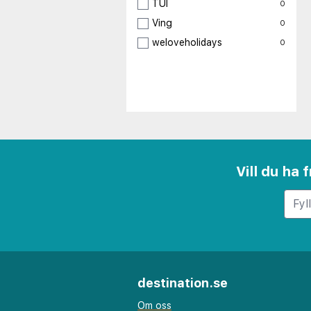
TUI
0
Ving
0
weloveholidays
0
Vill du ha
destination.se
Om oss