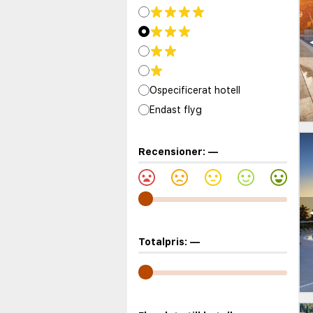
Ospecificerat hotell
Endast flyg
Recensioner:
—
Totalpris:
—