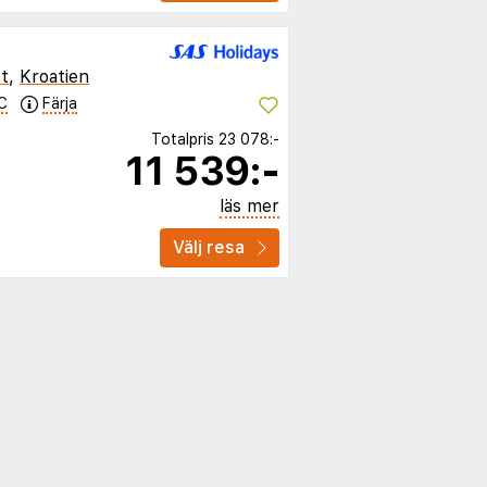
t
,
Kroatien
C
Färja
Totalpris
23 078:-
11 539:-
läs mer
Välj resa