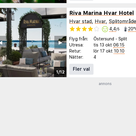
Riva Marina Hvar Hotel
Hvar stad
,
Hvar
,
Splitområde
4,4
20°
/5
Flyg från:
Östersund
-
Split
◀︎
▶︎
Utresa:
tis 13 okt
06:15
Retur:
lör 17 okt
10:10
Nätter:
4
Fler val
1/12
annons