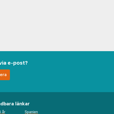
via e-post?
dbara länkar
 år
Spanien