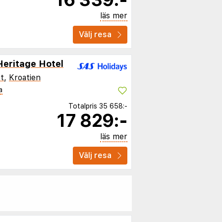
läs mer
Välj resa
Heritage Hotel
t
,
Kroatien
a
Totalpris
35 658:-
17 829:-
läs mer
Välj resa