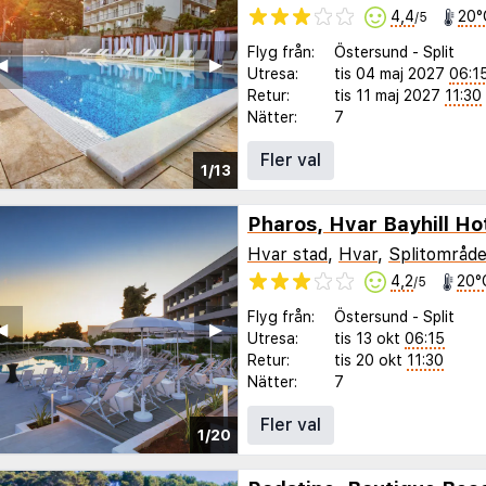
4,4
20°
/5
Flyg från:
Östersund
-
Split
◀︎
▶︎
Utresa:
tis 04 maj 2027
06:1
Retur:
tis 11 maj 2027
11:30
Nätter:
7
Fler val
1/13
Pharos, Hvar Bayhill Ho
Hvar stad
,
Hvar
,
Splitområde
4,2
20°
/5
Flyg från:
Östersund
-
Split
◀︎
▶︎
Utresa:
tis 13 okt
06:15
Retur:
tis 20 okt
11:30
Nätter:
7
Fler val
1/20