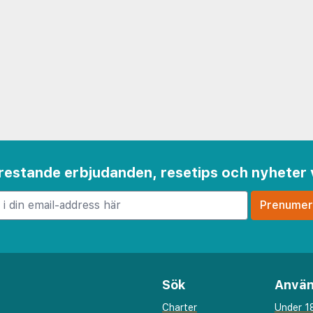
 frestande erbjudanden, resetips och nyheter 
Sök
Använ
Charter
Under 18