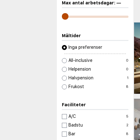
Max antal arbetsdagar:
—
Måltider
Inga preferenser
All-inclusive
0
Helpension
0
Halvpension
1
Frukost
8
Faciliteter
A/C
5
Badstu
2
Bar
8