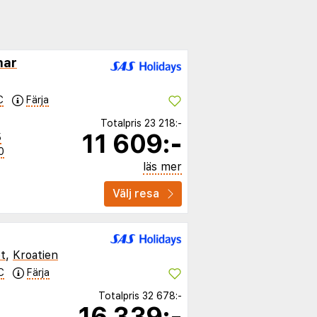
mar
C
Färja
Totalpris
23 218:-
11 609:-
5
0
läs mer
Välj resa
t
,
Kroatien
C
Färja
Totalpris
32 678:-
16 339:-