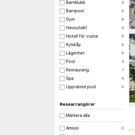
Barnklubb
0
Barnpool
0
Gym
6
Havsutsikt
0
Hotell för vuxna
0
Kylskåp
0
Lägenhet
0
Pool
3
Restaurang
7
Spa
4
Uppvärmd pool
0
Researrangörer
Markera alla
Amisol
0