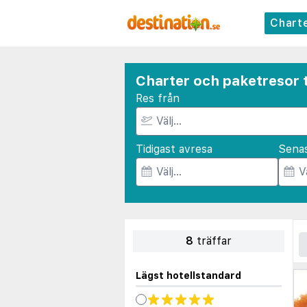
Chart
Charter och paketresor t
Res från
Tidigast avresa
Sena
8
träffar
Lägst hotellstandard