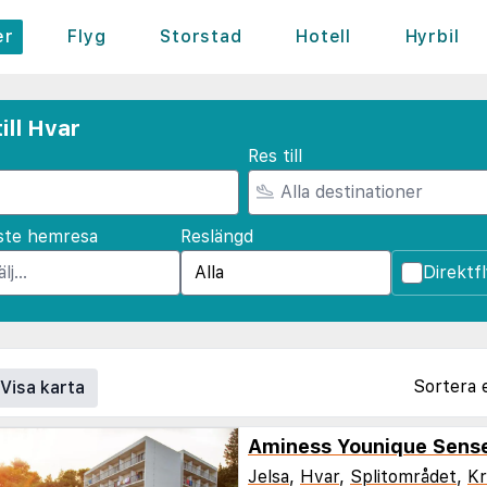
er
Flyg
Storstad
Hotell
Hyrbil
ill Hvar
Res till
ste hemresa
Reslängd
Direktf
Sortera 
Visa karta
Aminess Younique Sens
Jelsa
,
Hvar
,
Splitområdet
,
Kr