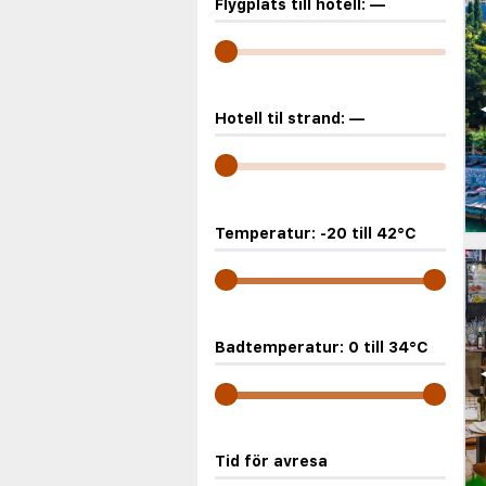
Flygplats till hotell:
—
Hotell til strand:
—
Temperatur:
-20
till
42
°C
Badtemperatur:
0
till
34
°C
Tid för avresa