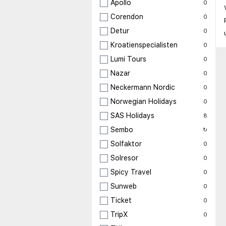
Apollo
0
Corendon
0
Detur
0
Kroatienspecialisten
0
Lumi Tours
0
Nazar
0
Neckermann Nordic
0
Norwegian Holidays
0
SAS Holidays
8
Sembo
↻
Solfaktor
0
Solresor
0
Spicy Travel
0
Sunweb
0
Ticket
0
TripX
0