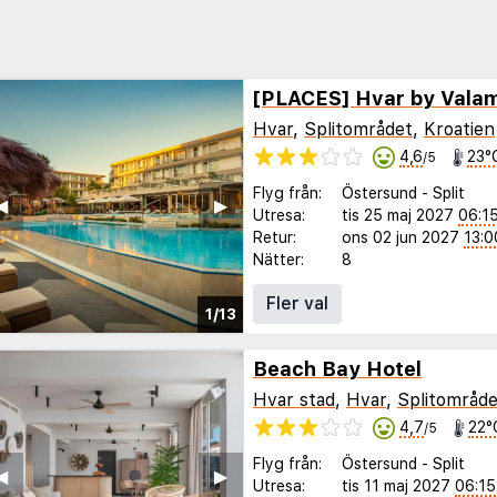
[PLACES] Hvar by Vala
Hvar
,
Splitområdet
,
Kroatien
4,6
23°
/5
Flyg från:
Östersund
-
Split
◀︎
▶︎
Utresa:
tis 25 maj 2027
06:1
Retur:
ons 02 jun 2027
13:0
Nätter:
8
Fler val
1/13
Beach Bay Hotel
Hvar stad
,
Hvar
,
Splitområde
4,7
22°
/5
Flyg från:
Östersund
-
Split
◀︎
▶︎
Utresa:
tis 11 maj 2027
06:15