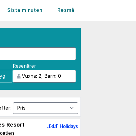
Sista minuten
Resmål
Resenärer
lyg
efter:
es Resort
oatien