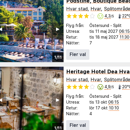
Podstine, Boutique Bea
Hvar stad
,
Hvar
,
Splitområde
4,3
22°
/5
Flyg från:
Östersund
-
Split
◀︎
▶︎
Utresa:
tis 11 maj 2027
06:15
Retur:
tis 18 maj 2027
11:30
Nätter:
7
Fler val
1/11
Heritage Hotel Dea Hva
Hvar stad
,
Hvar
,
Splitområde
4,9
20°
/5
Flyg från:
Östersund
-
Split
◀︎
▶︎
Utresa:
tis 13 okt
06:15
Retur:
lör 17 okt
10:10
Nätter:
4
Fler val
1/11