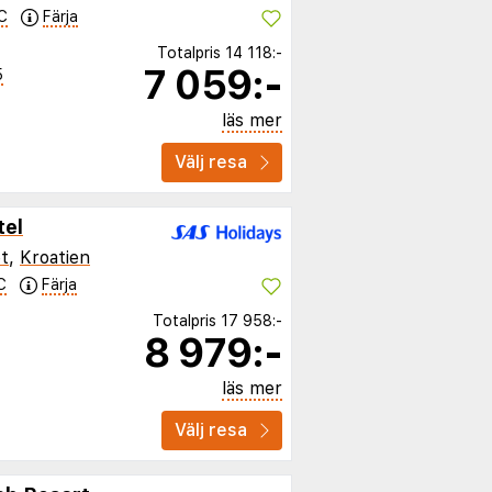
C
Färja
Totalpris
14 118:-
7 059:-
5
läs mer
Välj resa
tel
t
,
Kroatien
C
Färja
Totalpris
17 958:-
8 979:-
läs mer
Välj resa