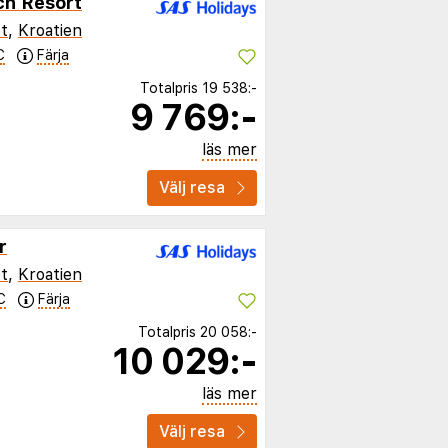
ch Resort
t
,
Kroatien
C
Färja
Totalpris
19 538:-
9 769:-
läs mer
Välj resa
r
t
,
Kroatien
C
Färja
Totalpris
20 058:-
10 029:-
läs mer
Välj resa