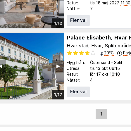
Retur:
tis 18 maj 2027
11:30
Nätter:
7
Fler val
1/12
Palace Elisabeth, Hvar 
Hvar stad
,
Hvar
,
Splitområde
20°C
Färj
Flyg från:
Östersund
-
Split
◀︎
▶︎
Utresa:
tis 13 okt
06:15
Retur:
lör 17 okt
10:10
Nätter:
4
Fler val
1/17
1