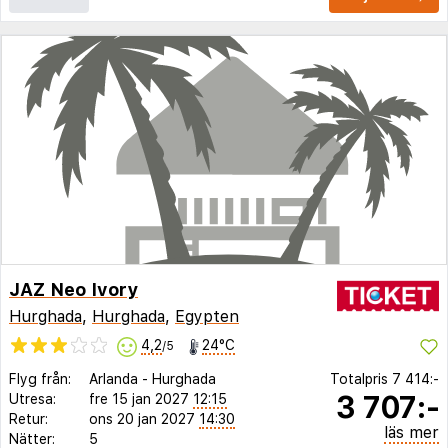
JAZ Neo Ivory
Hurghada
,
Hurghada
,
Egypten
4,2
24°C
/5
Flyg från:
Arlanda
-
Hurghada
Totalpris
7 414:-
3 707:-
Utresa:
fre 15 jan 2027
12:15
Retur:
ons 20 jan 2027
14:30
läs mer
Nätter:
5