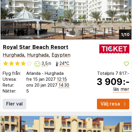
◀︎
▶︎
1/10
Royal Star Beach Resort
Hurghada
,
Hurghada
,
Egypten
3,5
24°C
/5
Flyg från:
Arlanda
-
Hurghada
Totalpris
7 817:-
3 909:-
Utresa:
fre 15 jan 2027
12:15
Retur:
ons 20 jan 2027
14:30
läs mer
Nätter:
5
Fler val
Välj resa