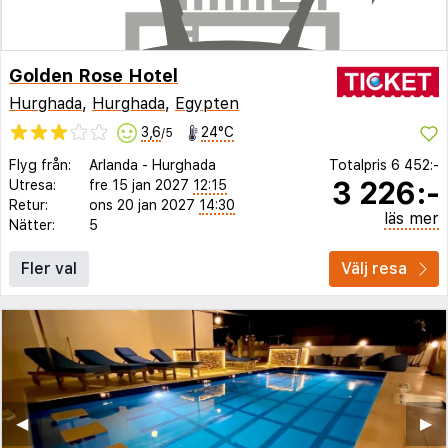
Golden Rose Hotel
Hurghada
,
Hurghada
,
Egypten
3,6
24°C
/5
Flyg från:
Arlanda
-
Hurghada
Totalpris
6 452:-
3 226:-
Utresa:
fre 15 jan 2027
12:15
Retur:
ons 20 jan 2027
14:30
läs mer
Nätter:
5
Fler val
Välj resa
◀︎
▶︎