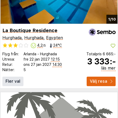
1/10
La Boutique Residence
Hurghada
,
Hurghada
,
Egypten
4,2
24°C
/5
Flyg från:
Arlanda
-
Hurghada
Totalpris
6 665:-
3 333:-
Utresa:
fre 22 jan 2027
12:15
Retur:
ons 27 jan 2027
14:30
läs mer
Nätter:
5
Fler val
Välj resa