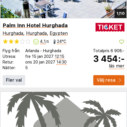
1/10
Palm Inn Hotel Hurghada
Hurghada
,
Hurghada
,
Egypten
4,1
24°C
/5
Flyg från:
Arlanda
-
Hurghada
Totalpris
6 908:-
3 454:-
Utresa:
fre 15 jan 2027
12:15
Retur:
ons 20 jan 2027
14:30
läs mer
Nätter:
5
Fler val
Välj resa