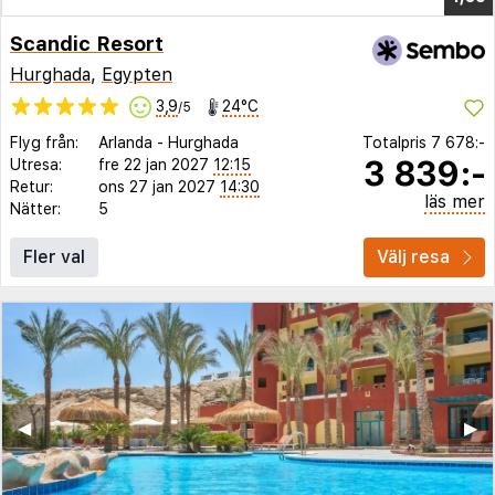
Scandic Resort
Hurghada
,
Egypten
3,9
24°C
/5
Flyg från:
Arlanda
-
Hurghada
Totalpris
7 678:-
3 839:-
Utresa:
fre 22 jan 2027
12:15
Retur:
ons 27 jan 2027
14:30
läs mer
Nätter:
5
Fler val
Välj resa
◀︎
▶︎