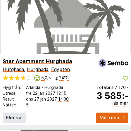
Star Apartment Hurghada
Hurghada
,
Hurghada
,
Egypten
5,0
24°C
/5
Flyg från:
Arlanda
-
Hurghada
Totalpris
7 170:-
3 585:-
Utresa:
fre 22 jan 2027
12:15
Retur:
ons 27 jan 2027
14:30
läs mer
Nätter:
5
Fler val
Välj resa