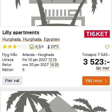
Lilly apartments
Hurghada
,
Hurghada
,
Egypten
4,5
24°C
/5
Flyg från:
Arlanda
-
Hurghada
Totalpris
7 045:-
3 523:-
Utresa:
fre 15 jan 2027
12:15
Retur:
ons 20 jan 2027
14:30
läs mer
Nätter:
5
Fler val
Välj resa