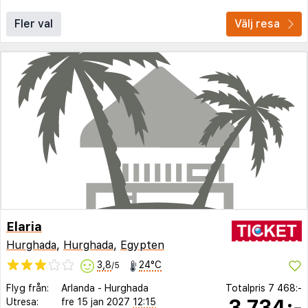
Fler val
Välj resa
Elaria
Hurghada
,
Hurghada
,
Egypten
3,8
24°C
/5
Flyg från:
Arlanda
-
Hurghada
Totalpris
7 468:-
3 734:-
Utresa:
fre 15 jan 2027
12:15