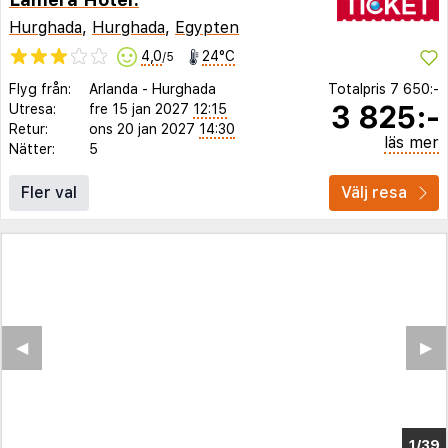
Hurghada
,
Hurghada
,
Egypten
4,0
24°C
/5
Flyg från:
Arlanda
-
Hurghada
Totalpris
7 650:-
3 825:-
Utresa:
fre 15 jan 2027
12:15
Retur:
ons 20 jan 2027
14:30
läs mer
Nätter:
5
Fler val
Välj resa
◀︎
▶︎
1/31