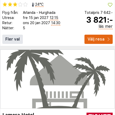
24°C
Flyg från:
Arlanda
-
Hurghada
Totalpris
7 642:-
3 821:-
Utresa:
fre 15 jan 2027
12:15
Retur:
ons 20 jan 2027
14:30
läs mer
Nätter:
5
Fler val
Välj resa
Lamera Hotel.