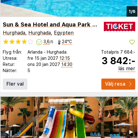
1/6
Sun & Sea Hotel and Aqua Park - Hurghada
Hurghada
,
Hurghada
,
Egypten
3,6
24°C
/5
Flyg från:
Arlanda
-
Hurghada
Totalpris
7 684:-
3 842:-
Utresa:
fre 15 jan 2027
12:15
Retur:
ons 20 jan 2027
14:30
läs mer
Nätter:
5
Fler val
Välj resa
◀︎
▶︎