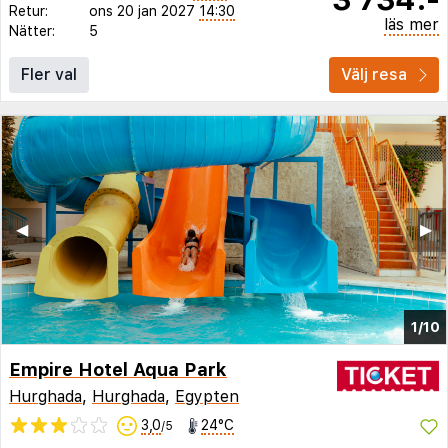
Retur:
ons 20 jan 2027
14:30
läs mer
Nätter:
5
Fler val
Välj resa
◀︎
▶︎
1/10
Empire Hotel Aqua Park
Hurghada
,
Hurghada
,
Egypten
3,0
24°C
/5