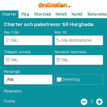
Charter
Flyg
Storstad
Hotell
Hyrbil
Sista minu
Charter och paketresor till Hurghada
Res från
Res till
Tidigast avresa
Senaste hemresa
Reslängd
Direktflyg
Resenärer
Vuxna
2