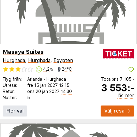
Masaya Suites
Hurghada
,
Hurghada
,
Egypten
4,2
24°C
/5
Flyg från:
Arlanda
-
Hurghada
Totalpris
7 105:-
3 553:-
Utresa:
fre 15 jan 2027
12:15
Retur:
ons 20 jan 2027
14:30
läs mer
Nätter:
5
Fler val
Välj resa