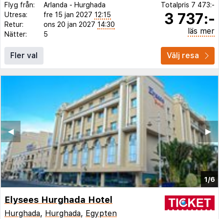
Flyg från:
Arlanda
-
Hurghada
Totalpris
7 473:-
3 737:-
Utresa:
fre 15 jan 2027
12:15
Retur:
ons 20 jan 2027
14:30
läs mer
Nätter:
5
Fler val
Välj resa
◀︎
▶︎
1/6
Elysees Hurghada Hotel
Hurghada
,
Hurghada
,
Egypten