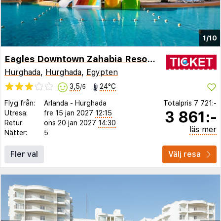
1/10
Eagles Downtown Zahabia Resort & Aqua Park Ex. Zahabia Village
Hurghada
,
Hurghada
,
Egypten
3,5
24°C
/5
Flyg från:
Arlanda
-
Hurghada
Totalpris
7 721:-
3 861:-
Utresa:
fre 15 jan 2027
12:15
Retur:
ons 20 jan 2027
14:30
läs mer
Nätter:
5
Fler val
Välj resa