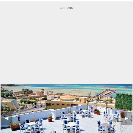
annons
◀︎
▶︎