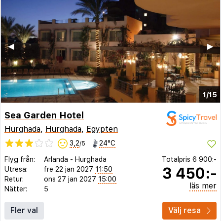
◀︎
▶︎
1/15
Sea Garden Hotel
Hurghada
,
Hurghada
,
Egypten
3,2
24°C
/5
Flyg från:
Arlanda
-
Hurghada
Totalpris
6 900:-
3 450:-
Utresa:
fre 22 jan 2027
11:50
Retur:
ons 27 jan 2027
15:00
läs mer
Nätter:
5
Fler val
Välj resa