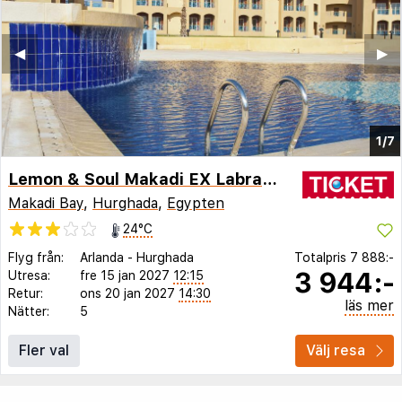
◀︎
▶︎
1/7
Lemon & Soul Makadi EX Labranda Garden Makadi
Makadi Bay
,
Hurghada
,
Egypten
24°C
Flyg från:
Arlanda
-
Hurghada
Totalpris
7 888:-
3 944:-
Utresa:
fre 15 jan 2027
12:15
Retur:
ons 20 jan 2027
14:30
läs mer
Nätter:
5
Fler val
Välj resa