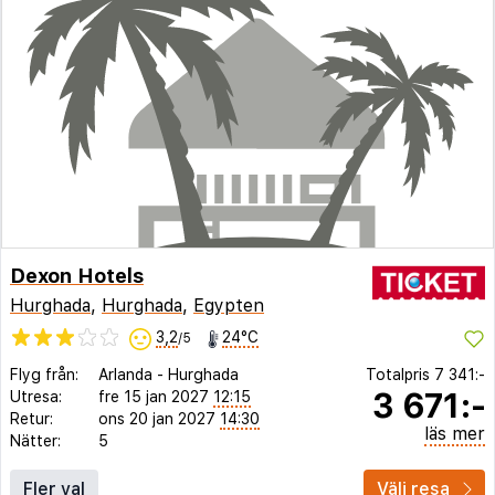
Dexon Hotels
Hurghada
,
Hurghada
,
Egypten
3,2
24°C
/5
Flyg från:
Arlanda
-
Hurghada
Totalpris
7 341:-
3 671:-
Utresa:
fre 15 jan 2027
12:15
Retur:
ons 20 jan 2027
14:30
läs mer
Nätter:
5
Fler val
Välj resa