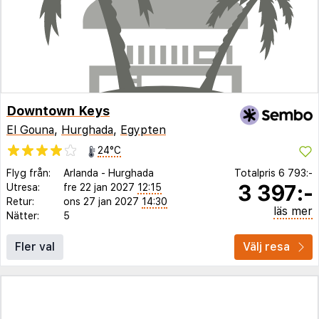
Downtown Keys
El Gouna
,
Hurghada
,
Egypten
24°C
Flyg från:
Arlanda
-
Hurghada
Totalpris
6 793:-
3 397:-
Utresa:
fre 22 jan 2027
12:15
Retur:
ons 27 jan 2027
14:30
läs mer
Nätter:
5
Fler val
Välj resa