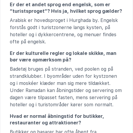
Er der et andet sprog end engelsk, som er
“turistsproget”? Hvis ja, hvilket sprog gælder?
Arabisk er hovedsproget i Hurghada by. Engelsk
forstås godt i turistzonerne langs kysten, på
hoteller og i dykkercentrene, og menuer findes
ofte på engelsk.
Er der kulturelle regler og lokale skikke, man
bør være opmærksom på?
Badetøj bruges på stranden, ved poolen og på
strandklubber. I byområder uden for kystzonen
og i moskéer klæder man sig mere tildækket.
Under Ramadan kan åbningstider og servering om
dagen være tilpasset fasten, mens servering på
hoteller og i turistområder kører som normalt.
Hvad er normal åbningstid for butikker,
restauranter og attraktioner?
Butikker og basarer har ofte åbent fra