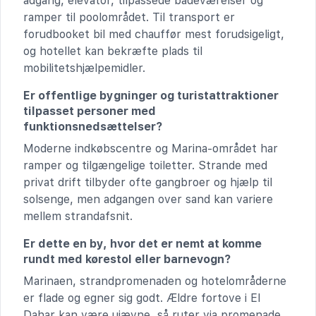
adgang, elevator, tilpassede badeværelser og
ramper til poolområdet. Til transport er
forudbooket bil med chauffør mest forudsigeligt,
og hotellet kan bekræfte plads til
mobilitetshjælpemidler.
Er offentlige bygninger og turistattraktioner
tilpasset personer med
funktionsnedsættelser?
Moderne indkøbscentre og Marina-området har
ramper og tilgængelige toiletter. Strande med
privat drift tilbyder ofte gangbroer og hjælp til
solsenge, men adgangen over sand kan variere
mellem strandafsnit.
Er dette en by, hvor det er nemt at komme
rundt med kørestol eller barnevogn?
Marinaen, strandpromenaden og hotelområderne
er flade og egner sig godt. Ældre fortove i El
Dahar kan være ujævne, så ruter via promenade,