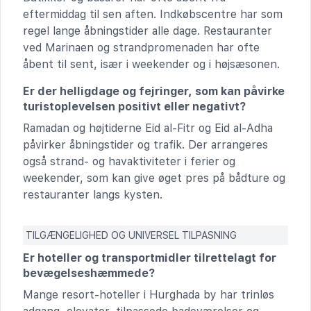
eftermiddag til sen aften. Indkøbscentre har som
regel lange åbningstider alle dage. Restauranter
ved Marinaen og strandpromenaden har ofte
åbent til sent, især i weekender og i højsæsonen.
Er der helligdage og fejringer, som kan påvirke
turistoplevelsen positivt eller negativt?
Ramadan og højtiderne Eid al-Fitr og Eid al-Adha
påvirker åbningstider og trafik. Der arrangeres
også strand- og havaktiviteter i ferier og
weekender, som kan give øget pres på bådture og
restauranter langs kysten.
TILGÆNGELIGHED OG UNIVERSEL TILPASNING
Er hoteller og transportmidler tilrettelagt for
bevægelseshæmmede?
Mange resort-hoteller i Hurghada by har trinløs