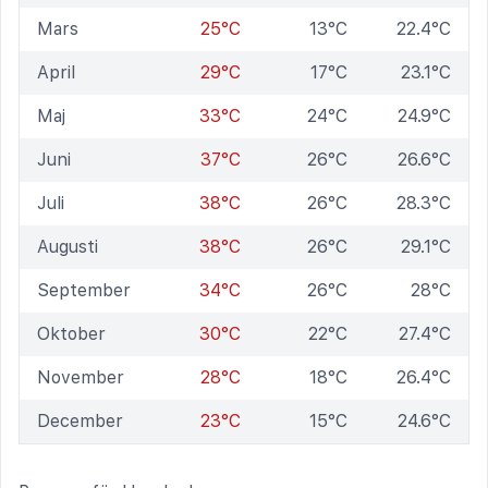
Mars
25°C
13°C
22.4°C
April
29°C
17°C
23.1°C
Maj
33°C
24°C
24.9°C
Juni
37°C
26°C
26.6°C
Juli
38°C
26°C
28.3°C
Augusti
38°C
26°C
29.1°C
September
34°C
26°C
28°C
Oktober
30°C
22°C
27.4°C
November
28°C
18°C
26.4°C
December
23°C
15°C
24.6°C