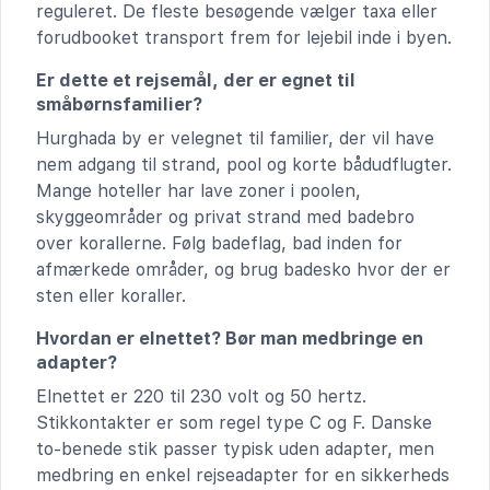
reguleret. De fleste besøgende vælger taxa eller
forudbooket transport frem for lejebil inde i byen.
Er dette et rejsemål, der er egnet til
småbørnsfamilier?
Hurghada by er velegnet til familier, der vil have
nem adgang til strand, pool og korte bådudflugter.
Mange hoteller har lave zoner i poolen,
skyggeområder og privat strand med badebro
over korallerne. Følg badeflag, bad inden for
afmærkede områder, og brug badesko hvor der er
sten eller koraller.
Hvordan er elnettet? Bør man medbringe en
adapter?
Elnettet er 220 til 230 volt og 50 hertz.
Stikkontakter er som regel type C og F. Danske
to-benede stik passer typisk uden adapter, men
medbring en enkel rejseadapter for en sikkerheds