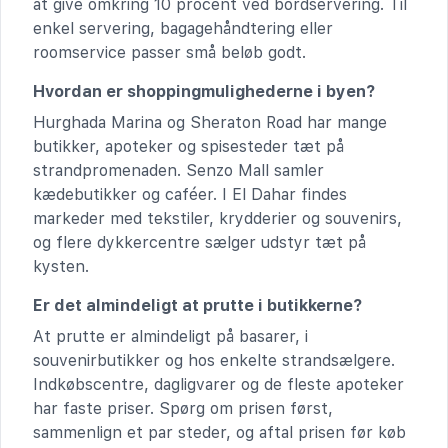
at give omkring 10 procent ved bordservering. Til
enkel servering, bagagehåndtering eller
roomservice passer små beløb godt.
Hvordan er shoppingmulighederne i byen?
Hurghada Marina og Sheraton Road har mange
butikker, apoteker og spisesteder tæt på
strandpromenaden. Senzo Mall samler
kædebutikker og caféer. I El Dahar findes
markeder med tekstiler, krydderier og souvenirs,
og flere dykkercentre sælger udstyr tæt på
kysten.
Er det almindeligt at prutte i butikkerne?
At prutte er almindeligt på basarer, i
souvenirbutikker og hos enkelte strandsælgere.
Indkøbscentre, dagligvarer og de fleste apoteker
har faste priser. Spørg om prisen først,
sammenlign et par steder, og aftal prisen før køb