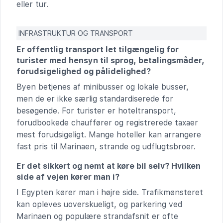
eller tur.
INFRASTRUKTUR OG TRANSPORT
Er offentlig transport let tilgængelig for
turister med hensyn til sprog, betalingsmåder,
forudsigelighed og pålidelighed?
Byen betjenes af minibusser og lokale busser,
men de er ikke særlig standardiserede for
besøgende. For turister er hoteltransport,
forudbookede chauffører og registrerede taxaer
mest forudsigeligt. Mange hoteller kan arrangere
fast pris til Marinaen, strande og udflugtsbroer.
Er det sikkert og nemt at køre bil selv? Hvilken
side af vejen kører man i?
I Egypten kører man i højre side. Trafikmønsteret
kan opleves uoverskueligt, og parkering ved
Marinaen og populære strandafsnit er ofte