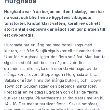
Hurghada
Hurghada var från början en liten fiskeby, men har
nu vuxit och blivit en av Egyptens viktigaste
turistorter. Kristallklart vatten, korallrev och ett
stort antal skeppsvrak är något som gör platsen till
ett dykparadis.
Hurghada har en lång rad med hotell längs med
kusten, allt från 5-stjärniga lyxhotell till vandrarhem.
Utanför Hurghada ligger det flera små öar. Man kan ta
sig dit med båt och besöka någon av de fina
stränderna, eller dyka och snorkla vid något av de
många korallreven. Shoppingen i Hurghada är bra. I
Sakala området finns det många butiker, och i Down
Town och Souken ligger den berömda marknaden.
Fredag är en helgdag i Egypten och då är de flesta
butiker stängda. På vardagarna är det siesta mellan kl.
14 - 18. Det mesta nattlivet finns i Sakala området,
men många av de större hotellen har egna diskotek.