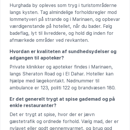
Hurghada by opleves som tryg i turistområderne
langs kysten. Tag almindelige forholdsregler mod
lommetyveri på strande og i Marinaen, og opbevar
værdigenstande på hotellet, når du bader. Følg
badeflag, lyt til livreddere, og hold dig inden for
afmærkede områder ved revkanten.
Hvordan er kvaliteten af sundhedsydelser og
adgangen til apoteker?
Private klinikker og apoteker findes i Marinaen,
langs Sheraton Road og i El Dahar. Hoteller kan
hjælpe med lægekontakt. Nødnummer til
ambulance er 123, politi 122 og brandvæsen 180.
Er det generelt trygt at spise gademad og på
enkle restauranter?
Det er trygt at spise, hvor der er jævn
gæstetrafik og ordnede forhold. Vælg mad, der er
nylavet eller godt gennemvarmet, og brug god