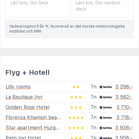
Lätt bris, Ost 5m/s
Lätt bris, Ost-nordost
4m/s
Väderprognos från Yr, levererad av det norska meteorologiska
institutet och NRK
Flyg + Hotell
Lilly rooms
7n
3 298:-
★★
La Boutique Inn
7n
3 582:-
★★★
Golden Rose Hotel
7n
3 710:-
★★★
Florenza Khamsin beach
7n
3 718:-
★★★★
Star apartment Hurghada Arabia
7n
3 936:-
★★★★
Palm Inn Hotel
7n
3 958:-
★★★