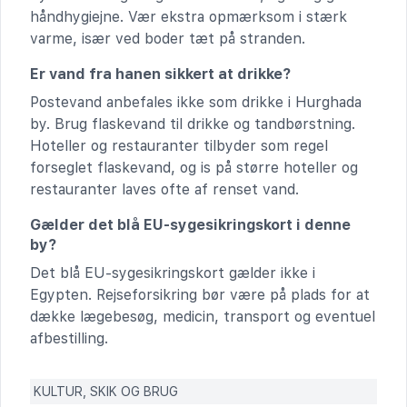
håndhygiejne. Vær ekstra opmærksom i stærk
varme, især ved boder tæt på stranden.
Er vand fra hanen sikkert at drikke?
Postevand anbefales ikke som drikke i Hurghada
by. Brug flaskevand til drikke og tandbørstning.
Hoteller og restauranter tilbyder som regel
forseglet flaskevand, og is på større hoteller og
restauranter laves ofte af renset vand.
Gælder det blå EU-sygesikringskort i denne
by?
Det blå EU-sygesikringskort gælder ikke i
Egypten. Rejseforsikring bør være på plads for at
dække lægebesøg, medicin, transport og eventuel
afbestilling.
KULTUR, SKIK OG BRUG