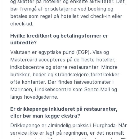
og skatter på hoteller og enkelte aktiviteter. Det
bør fremgå af prisdetaljerne ved booking og
betales som regel på hotellet ved check-in eller
check-ud.
Hvilke kreditkort og betalingsformer er
udbredte?
Valutaen er egyptiske pund (EGP). Visa og
Mastercard accepteres på de fleste hoteller,
indkøbscentre og større restauranter. Mindre
butikker, boder og strandsælgere foretrækker
ofte kontanter. Der findes hæveautomater i
Marinaen, i indkøbscentre som Senzo Mall og
langs hovedgaderne.
Er drikkepenge inkluderet på restauranter,
eller bør man lægge ekstra?
Drikkepenge er almindelig praksis i Hurghada. Når
service ikke er lagt på regningen, er det normalt