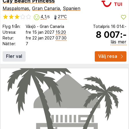
Cay Beach Princess
Maspalomas
,
Gran Canaria
,
Spanien
4,1
21°C
/5
Flyg från:
Växjö
-
Gran Canaria
Totalpris
16 014:-
8 007:-
Utresa:
fre 15 jan 2027
15:20
Retur:
fre 22 jan 2027
07:30
läs mer
Nätter:
7
Fler val
Välj resa