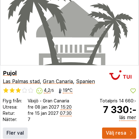
Pujol
Las Palmas stad
,
Gran Canaria
,
Spanien
4,2
19°C
/5
Flyg från:
Växjö
-
Gran Canaria
Totalpris
14 660:-
7 330:-
Utresa:
fre 08 jan 2027
15:20
Retur:
fre 15 jan 2027
07:30
läs mer
Nätter:
7
Fler val
Välj resa