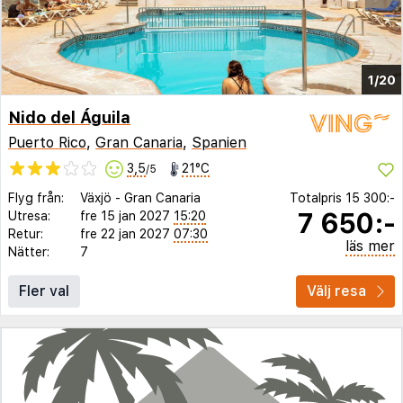
1/20
Nido del Águila
Puerto Rico
,
Gran Canaria
,
Spanien
3,5
21°C
/5
Flyg från:
Växjö
-
Gran Canaria
Totalpris
15 300:-
7 650:-
Utresa:
fre 15 jan 2027
15:20
Retur:
fre 22 jan 2027
07:30
läs mer
Nätter:
7
Fler val
Välj resa