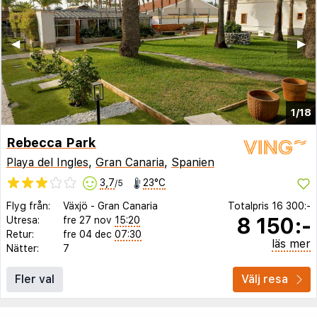
◀︎
▶︎
1/18
Rebecca Park
Playa del Ingles
,
Gran Canaria
,
Spanien
3,7
23°C
/5
Flyg från:
Växjö
-
Gran Canaria
Totalpris
16 300:-
8 150:-
Utresa:
fre 27 nov
15:20
Retur:
fre 04 dec
07:30
läs mer
Nätter:
7
Fler val
Välj resa