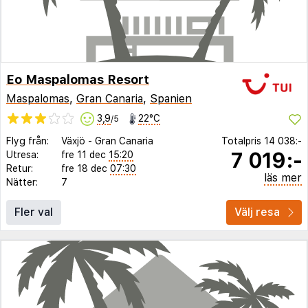
Eo Maspalomas Resort
Maspalomas
,
Gran Canaria
,
Spanien
3,9
22°C
/5
Flyg från:
Växjö
-
Gran Canaria
Totalpris
14 038:-
7 019:-
Utresa:
fre 11 dec
15:20
Retur:
fre 18 dec
07:30
läs mer
Nätter:
7
Fler val
Välj resa