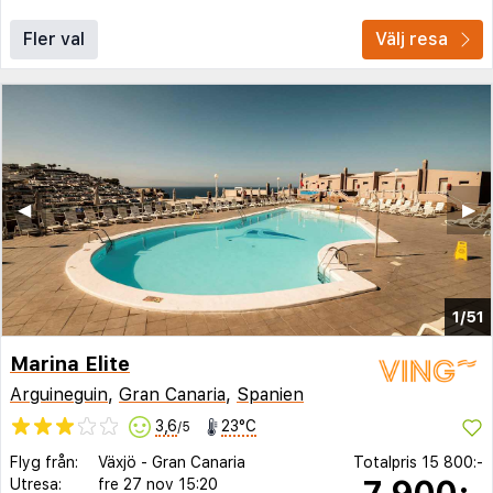
Fler val
Välj resa
◀︎
▶︎
1/51
Marina Elite
Arguineguin
,
Gran Canaria
,
Spanien
3,6
23°C
/5
Flyg från:
Växjö
-
Gran Canaria
Totalpris
15 800:-
7 900:-
Utresa:
fre 27 nov
15:20