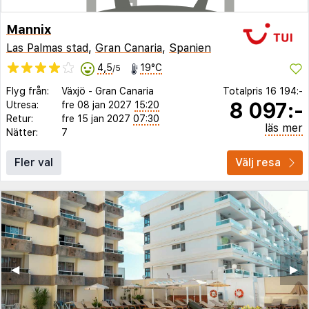
Mannix
Las Palmas stad
,
Gran Canaria
,
Spanien
4,5
19°C
/5
Flyg från:
Växjö
-
Gran Canaria
Totalpris
16 194:-
8 097:-
Utresa:
fre 08 jan 2027
15:20
Retur:
fre 15 jan 2027
07:30
läs mer
Nätter:
7
Fler val
Välj resa
◀︎
▶︎