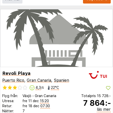
Revoli Playa
Puerto Rico
,
Gran Canaria
,
Spanien
4,3
22°C
/5
Flyg från:
Växjö
-
Gran Canaria
Totalpris
15 728:-
7 864:-
Utresa:
fre 11 dec
15:20
Retur:
fre 18 dec
07:30
läs mer
Nätter:
7