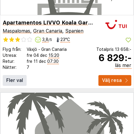
Apartamentos LIVVO Koala Garden
Maspalomas
,
Gran Canaria
,
Spanien
3,8
23°C
/5
Flyg från:
Växjö
-
Gran Canaria
Totalpris
13 658:-
6 829:-
Utresa:
fre 04 dec
15:20
Retur:
fre 11 dec
07:30
läs mer
Nätter:
7
Fler val
Välj resa