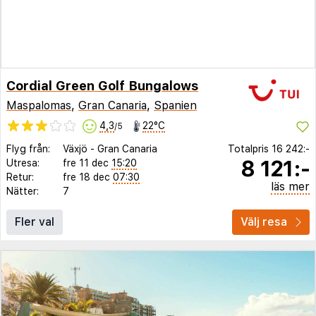
Cordial Green Golf Bungalows
Maspalomas
,
Gran Canaria
,
Spanien
4,3
22°C
/5
Flyg från:
Växjö
-
Gran Canaria
Totalpris
16 242:-
8 121:-
Utresa:
fre 11 dec
15:20
Retur:
fre 18 dec
07:30
läs mer
Nätter:
7
Fler val
Välj resa