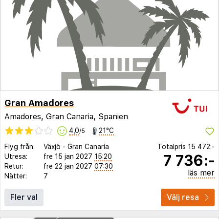
Gran Amadores
Amadores
,
Gran Canaria
,
Spanien
4,0
21°C
/5
Flyg från:
Växjö
-
Gran Canaria
Totalpris
15 472:-
7 736:-
Utresa:
fre 15 jan 2027
15:20
Retur:
fre 22 jan 2027
07:30
läs mer
Nätter:
7
Fler val
Välj resa