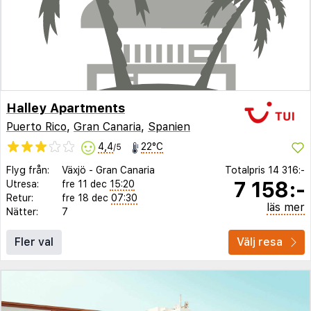
Halley Apartments
Puerto Rico
,
Gran Canaria
,
Spanien
4,4
22°C
/5
Flyg från:
Växjö
-
Gran Canaria
Totalpris
14 316:-
7 158:-
Utresa:
fre 11 dec
15:20
Retur:
fre 18 dec
07:30
läs mer
Nätter:
7
Fler val
Välj resa