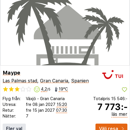
Maype
Las Palmas stad
,
Gran Canaria
,
Spanien
4,2
19°C
/5
Flyg från:
Växjö
-
Gran Canaria
Totalpris
15 546:-
7 773:-
Utresa:
fre 08 jan 2027
15:20
Retur:
fre 15 jan 2027
07:30
läs mer
Nätter:
7
Fler val
Välj resa