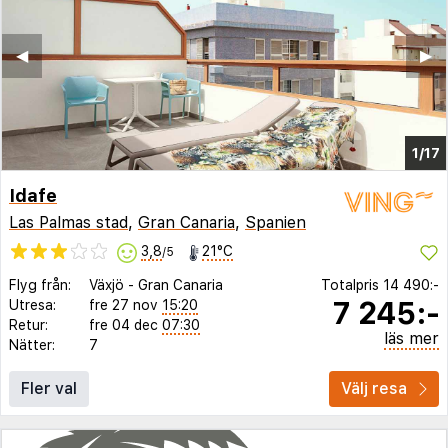
◀︎
▶︎
1/17
Idafe
Las Palmas stad
,
Gran Canaria
,
Spanien
3,8
21°C
/5
Flyg från:
Växjö
-
Gran Canaria
Totalpris
14 490:-
7 245:-
Utresa:
fre 27 nov
15:20
Retur:
fre 04 dec
07:30
läs mer
Nätter:
7
Fler val
Välj resa