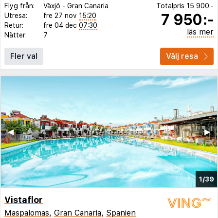
Flyg från:
Växjö
-
Gran Canaria
Totalpris
15 900:-
7 950:-
Utresa:
fre 27 nov
15:20
Retur:
fre 04 dec
07:30
läs mer
Nätter:
7
Fler val
Välj resa
◀︎
▶︎
1/39
Vistaflor
Maspalomas
,
Gran Canaria
,
Spanien