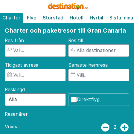
Charter
Flyg
Storstad
Hotell
Hyrbil
Sista minu
Charter och paketresor till Gran Canaria
Res från
Res till
Tidigast avresa
Senaste hemresa
Reslängd
Direktflyg
Resenärer
Vuxna
2