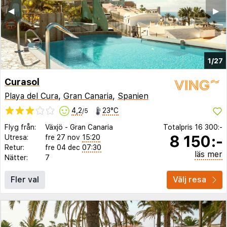
◀︎
▶︎
1/27
Curasol
Playa del Cura
,
Gran Canaria
,
Spanien
4,2
23°C
/5
Flyg från:
Växjö
-
Gran Canaria
Totalpris
16 300:-
8 150:-
Utresa:
fre 27 nov
15:20
Retur:
fre 04 dec
07:30
läs mer
Nätter:
7
Fler val
Välj resa