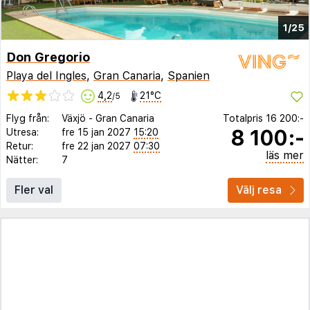
1/25
Don Gregorio
Playa del Ingles
,
Gran Canaria
,
Spanien
4,2
21°C
/5
Flyg från:
Växjö
-
Gran Canaria
Totalpris
16 200:-
8 100:-
Utresa:
fre 15 jan 2027
15:20
Retur:
fre 22 jan 2027
07:30
läs mer
Nätter:
7
Fler val
Välj resa