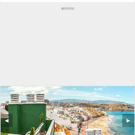
annons
◀︎
▶︎