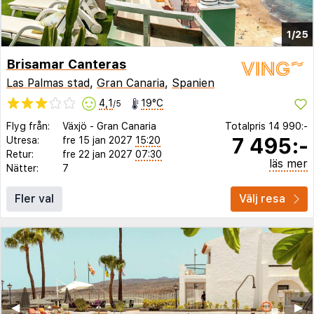
1/25
Brisamar Canteras
Las Palmas stad
,
Gran Canaria
,
Spanien
4,1
19°C
/5
Flyg från:
Växjö
-
Gran Canaria
Totalpris
14 990:-
7 495:-
Utresa:
fre 15 jan 2027
15:20
Retur:
fre 22 jan 2027
07:30
läs mer
Nätter:
7
Fler val
Välj resa
◀︎
▶︎