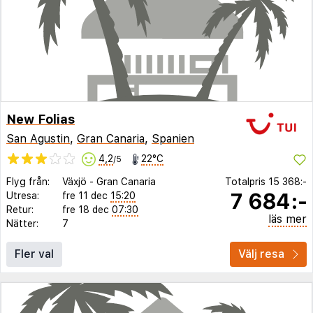
New Folias
San Agustin
,
Gran Canaria
,
Spanien
4,2
22°C
/5
Flyg från:
Växjö
-
Gran Canaria
Totalpris
15 368:-
7 684:-
Utresa:
fre 11 dec
15:20
Retur:
fre 18 dec
07:30
läs mer
Nätter:
7
Fler val
Välj resa