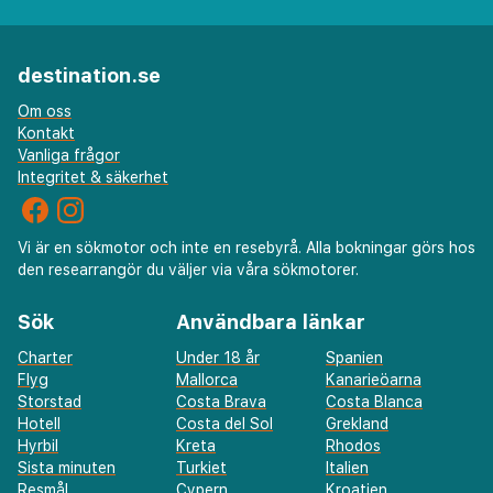
destination.se
Om oss
Kontakt
Vanliga frågor
Integritet & säkerhet
Vi är en sökmotor och inte en resebyrå. Alla bokningar görs hos
den researrangör du väljer via våra sökmotorer.
Sök
Användbara länkar
Charter
Under 18 år
Spanien
Flyg
Mallorca
Kanarieöarna
Storstad
Costa Brava
Costa Blanca
Hotell
Costa del Sol
Grekland
Hyrbil
Kreta
Rhodos
Sista minuten
Turkiet
Italien
Resmål
Cypern
Kroatien