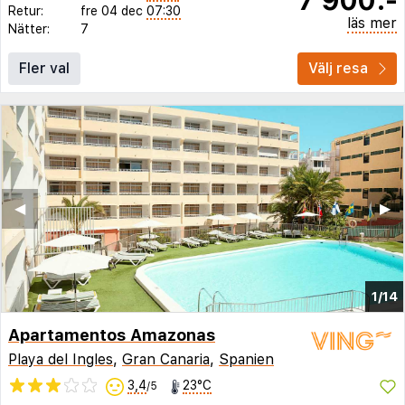
Retur:
fre 04 dec
07:30
läs mer
Nätter:
7
Fler val
Välj resa
◀︎
▶︎
1/14
Apartamentos Amazonas
Playa del Ingles
,
Gran Canaria
,
Spanien
3,4
23°C
/5