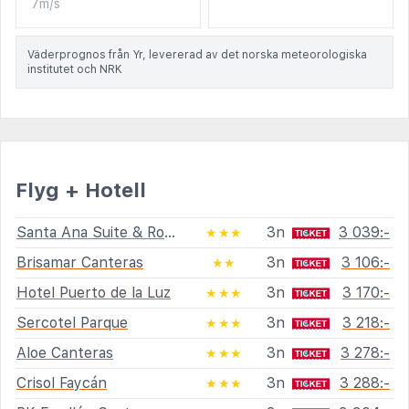
7m/s
Väderprognos från Yr, levererad av det norska meteorologiska
institutet och NRK
Flyg + Hotell
Santa Ana Suite & Rooms
3n
3 039:-
★★★
Brisamar Canteras
3n
3 106:-
★★
Hotel Puerto de la Luz
3n
3 170:-
★★★
Sercotel Parque
3n
3 218:-
★★★
Aloe Canteras
3n
3 278:-
★★★
Crisol Faycán
3n
3 288:-
★★★