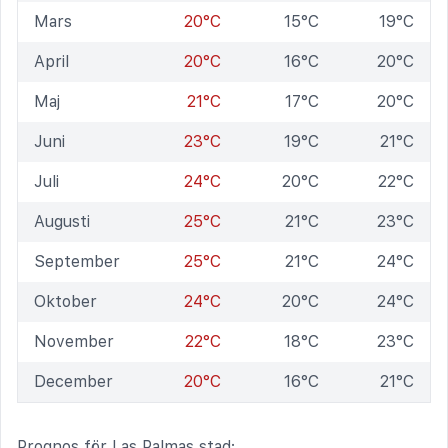
Mars
20°C
15°C
19°C
April
20°C
16°C
20°C
Maj
21°C
17°C
20°C
Juni
23°C
19°C
21°C
Juli
24°C
20°C
22°C
Augusti
25°C
21°C
23°C
September
25°C
21°C
24°C
Oktober
24°C
20°C
24°C
November
22°C
18°C
23°C
December
20°C
16°C
21°C
Prognos för Las Palmas stad: