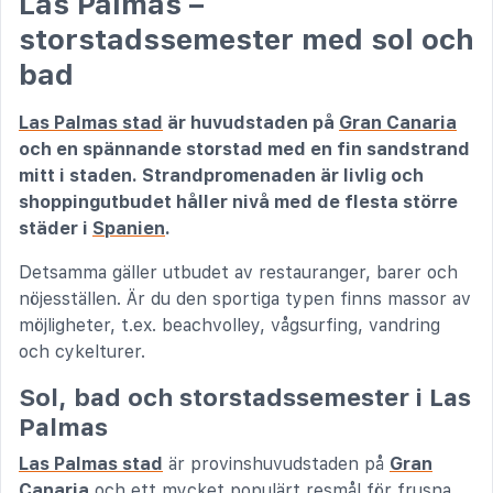
Las Palmas –
storstadssemester med sol och
bad
Las Palmas stad
är huvudstaden på
Gran Canaria
och en spännande storstad med en fin sandstrand
mitt i staden. Strandpromenaden är livlig och
shoppingutbudet håller nivå med de flesta större
städer i
Spanien
.
Detsamma gäller utbudet av restauranger, barer och
nöjesställen. Är du den sportiga typen finns massor av
möjligheter, t.ex. beachvolley, vågsurfing, vandring
och cykelturer.
Sol, bad och storstadssemester i Las
Palmas
Las Palmas stad
är provins­huvudstaden på
Gran
Canaria
och ett mycket populärt resmål för frusna