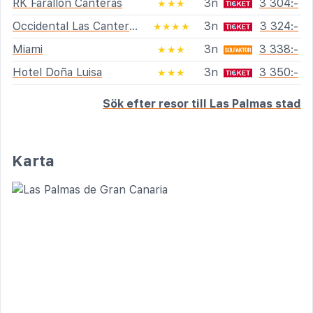
RK Farallón Canteras
3n
3 304:-
★★★
Occidental Las Canteras
3n
3 324:-
★★★★
Miami
3n
3 338:-
★★★
Hotel Doña Luisa
3n
3 350:-
★★★
Sök efter resor till Las Palmas stad
Karta