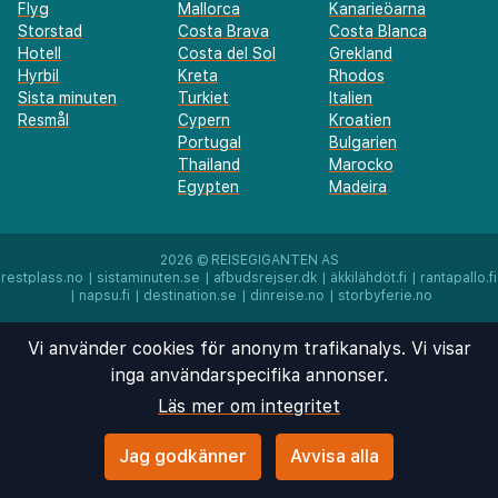
Flyg
Mallorca
Kanarieöarna
Storstad
Costa Brava
Costa Blanca
Hotell
Costa del Sol
Grekland
Hyrbil
Kreta
Rhodos
Sista minuten
Turkiet
Italien
Resmål
Cypern
Kroatien
Portugal
Bulgarien
Thailand
Marocko
Egypten
Madeira
2026 ©
REISEGIGANTEN AS
restplass.no
|
sistaminuten.se
|
afbudsrejser.dk
|
äkkilähdöt.fi
|
rantapallo.fi
|
napsu.fi
|
destination.se
|
dinreise.no
|
storbyferie.no
Vi använder cookies för anonym trafikanalys. Vi visar
inga användarspecifika annonser.
Läs mer om integritet
Jag godkänner
Avvisa alla