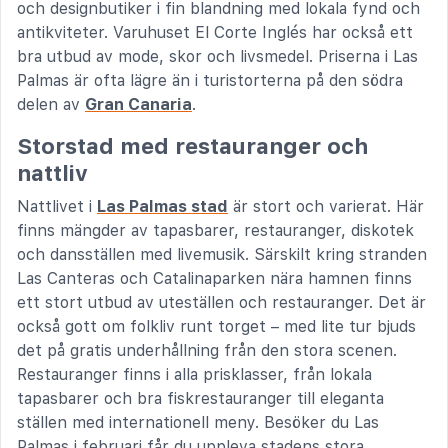
och designbutiker i fin blandning med lokala fynd och
antikviteter. Varuhuset El Corte Inglés har också ett
bra utbud av mode, skor och livsmedel. Priserna i Las
Palmas är ofta lägre än i turistorterna på den södra
delen av
Gran Canaria
.
Storstad med restauranger och
nattliv
Nattlivet i
Las Palmas stad
är stort och varierat. Här
finns mängder av tapasbarer, restauranger, diskotek
och dansställen med livemusik. Särskilt kring stranden
Las Canteras och Catalina­parken nära hamnen finns
ett stort utbud av uteställen och restauranger. Det är
också gott om folkliv runt torget – med lite tur bjuds
det på gratis underhållning från den stora scenen.
Restauranger finns i alla prisklasser, från lokala
tapasbarer och bra fiskrestauranger till eleganta
ställen med internationell meny. Besöker du Las
Palmas i februari får du uppleva stadens stora