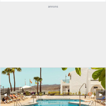
annons
◀︎
▶︎