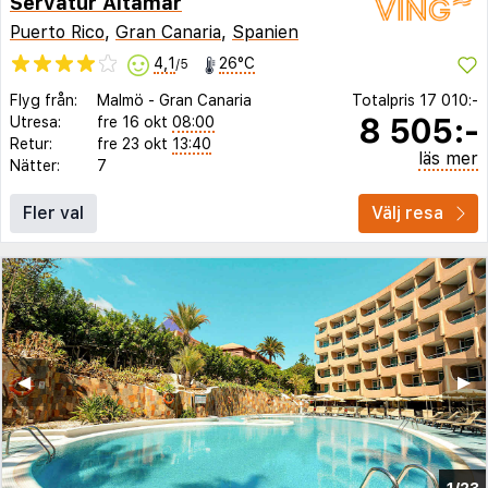
Servatur Altamar
Puerto Rico
,
Gran Canaria
,
Spanien
4,1
26°C
/5
Flyg från:
Malmö
-
Gran Canaria
Totalpris
17 010:-
8 505:-
Utresa:
fre 16 okt
08:00
Retur:
fre 23 okt
13:40
läs mer
Nätter:
7
Fler val
Välj resa
◀︎
▶︎
1/23