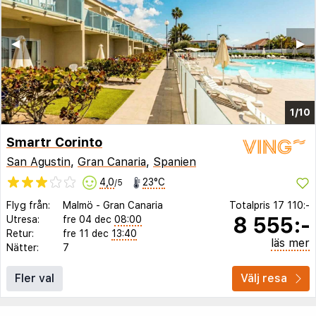
◀︎
▶︎
1/10
Smartr Corinto
San Agustin
,
Gran Canaria
,
Spanien
4,0
23°C
/5
Flyg från:
Malmö
-
Gran Canaria
Totalpris
17 110:-
8 555:-
Utresa:
fre 04 dec
08:00
Retur:
fre 11 dec
13:40
läs mer
Nätter:
7
Fler val
Välj resa