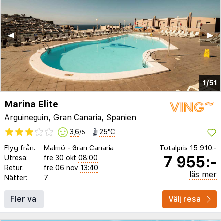
◀︎
▶︎
1/51
Marina Elite
Arguineguin
,
Gran Canaria
,
Spanien
3,6
25°C
/5
Flyg från:
Malmö
-
Gran Canaria
Totalpris
15 910:-
7 955:-
Utresa:
fre 30 okt
08:00
Retur:
fre 06 nov
13:40
läs mer
Nätter:
7
Fler val
Välj resa