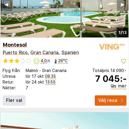
◀︎
▶︎
1/13
Montesol
Puerto Rico
,
Gran Canaria
,
Spanien
4,0
26°C
/5
Flyg från:
Malmö
-
Gran Canaria
Totalpris
14 090:-
7 045:-
Utresa:
lör 17 okt
08:35
Retur:
lör 24 okt
13:55
läs mer
Nätter:
7
Fler val
Välj resa