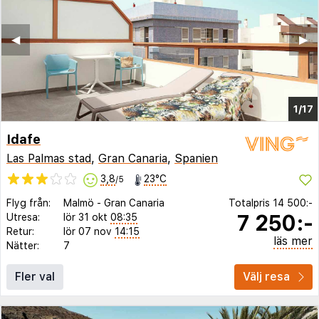
◀︎
▶︎
1/17
Idafe
Las Palmas stad
,
Gran Canaria
,
Spanien
3,8
23°C
/5
Flyg från:
Malmö
-
Gran Canaria
Totalpris
14 500:-
7 250:-
Utresa:
lör 31 okt
08:35
Retur:
lör 07 nov
14:15
läs mer
Nätter:
7
Fler val
Välj resa