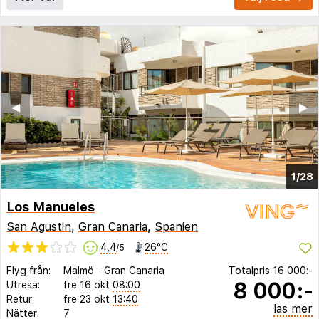
◀︎
▶︎
1/28
Los Manueles
San Agustin
,
Gran Canaria
,
Spanien
4,4
26°C
/5
Flyg från:
Malmö
-
Gran Canaria
Totalpris
16 000:-
8 000:-
Utresa:
fre 16 okt
08:00
Retur:
fre 23 okt
13:40
läs mer
Nätter:
7