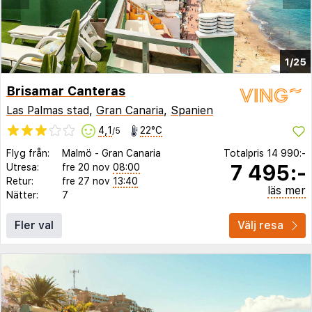
1/25
Brisamar Canteras
Las Palmas stad
,
Gran Canaria
,
Spanien
4,1
22°C
/5
Flyg från:
Malmö
-
Gran Canaria
Totalpris
14 990:-
7 495:-
Utresa:
fre 20 nov
08:00
Retur:
fre 27 nov
13:40
läs mer
Nätter:
7
Fler val
Välj resa