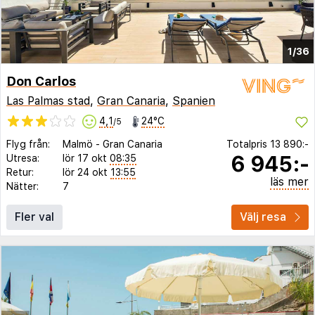
1/36
Don Carlos
Las Palmas stad
,
Gran Canaria
,
Spanien
4,1
24°C
/5
Flyg från:
Malmö
-
Gran Canaria
Totalpris
13 890:-
6 945:-
Utresa:
lör 17 okt
08:35
Retur:
lör 24 okt
13:55
läs mer
Nätter:
7
Fler val
Välj resa