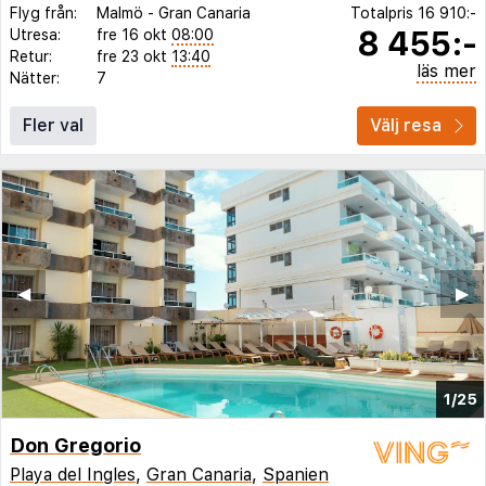
Flyg från:
Malmö
-
Gran Canaria
Totalpris
16 910:-
8 455:-
Utresa:
fre 16 okt
08:00
Retur:
fre 23 okt
13:40
läs mer
Nätter:
7
Fler val
Välj resa
◀︎
▶︎
1/25
Don Gregorio
Playa del Ingles
,
Gran Canaria
,
Spanien