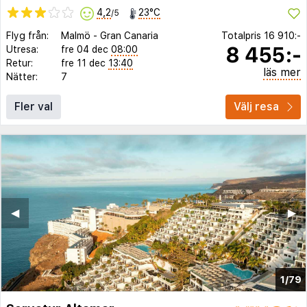
4,2
23°C
/5
Flyg från:
Malmö
-
Gran Canaria
Totalpris
16 910:-
8 455:-
Utresa:
fre 04 dec
08:00
Retur:
fre 11 dec
13:40
läs mer
Nätter:
7
Fler val
Välj resa
◀︎
▶︎
1/79