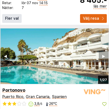
Retur:
lör 07 nov
14:15
läs mer
Nätter:
7
Fler val
Välj resa
◀︎
▶︎
1/27
Portonovo
Puerto Rico
,
Gran Canaria
,
Spanien
3,8
26°C
/5