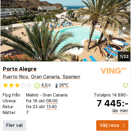
◀︎
▶︎
1/22
Porto Alegre
Puerto Rico
,
Gran Canaria
,
Spanien
4,0
26°C
/5
Flyg från:
Malmö
-
Gran Canaria
Totalpris
14 890:-
7 445:-
Utresa:
fre 16 okt
08:00
Retur:
fre 23 okt
13:40
läs mer
Nätter:
7
Fler val
Välj resa