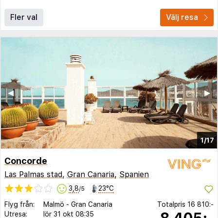
Fler val
Välj resa
◀︎
▶︎
1/17
Concorde
Las Palmas stad
,
Gran Canaria
,
Spanien
3,8
23°C
/5
Flyg från:
Malmö
-
Gran Canaria
Totalpris
16 810:-
8 405:-
Utresa:
lör 31 okt
08:35