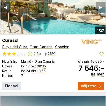
◀︎
▶︎
1/27
Curasol
Playa del Cura
,
Gran Canaria
,
Spanien
4,2
26°C
/5
Flyg från:
Malmö
-
Gran Canaria
Totalpris
15 090:-
7 545:-
Utresa:
lör 17 okt
08:35
Retur:
lör 24 okt
13:55
läs mer
Nätter:
7
Fler val
Välj resa