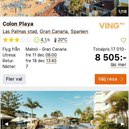
1/18
Colon Playa
Las Palmas stad
,
Gran Canaria
,
Spanien
4,1
20°C
/5
Flyg från:
Malmö
-
Gran Canaria
Totalpris
17 010:-
8 505:-
Utresa:
fre 11 dec
08:00
Retur:
fre 18 dec
13:40
läs mer
Nätter:
7
Fler val
Välj resa
◀︎
▶︎