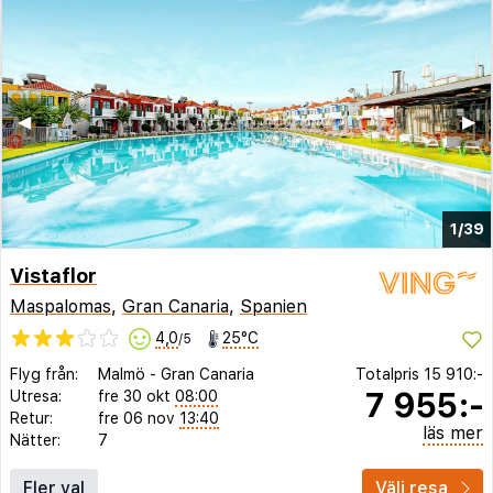
◀︎
▶︎
1/39
Vistaflor
Maspalomas
,
Gran Canaria
,
Spanien
4,0
25°C
/5
Flyg från:
Malmö
-
Gran Canaria
Totalpris
15 910:-
7 955:-
Utresa:
fre 30 okt
08:00
Retur:
fre 06 nov
13:40
läs mer
Nätter:
7
Fler val
Välj resa