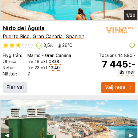
1/20
Nido del Águila
Puerto Rico
,
Gran Canaria
,
Spanien
3,5
26°C
/5
Flyg från:
Malmö
-
Gran Canaria
Totalpris
14 890:-
7 445:-
Utresa:
fre 16 okt
08:00
Retur:
fre 23 okt
13:40
läs mer
Nätter:
7
Fler val
Välj resa
◀︎
▶︎