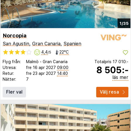
1/35
Norcopia
San Agustin
,
Gran Canaria
,
Spanien
4,4
22°C
/5
Flyg från:
Malmö
-
Gran Canaria
Totalpris
17 010:-
8 505:-
Utresa:
fre 16 apr 2027
09:00
Retur:
fre 23 apr 2027
14:40
läs mer
Nätter:
7
Fler val
Välj resa