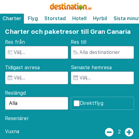
Charter
Flyg
Storstad
Hotell
Hyrbil
Sista minu
Charter och paketresor till Gran Canaria
Res från
Res till
Tidigast avresa
Senaste hemresa
Reslängd
Direktflyg
Resenärer
Vuxna
2