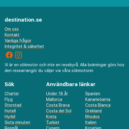
destination.se
Om oss
Kontakt
Vanliga frågor
Integritet & säkerhet
Vi är en sökmotor och inte en resebyrå. Alla bokningar görs hos
den researrangör du väljer via våra sökmotorer.
Sök
Användbara länkar
Charter
Under 18 år
Spanien
Flyg
Mallorca
Kanarieöarna
Storstad
Costa Brava
Costa Blanca
Hotell
Costa del Sol
Grekland
Hyrbil
Kreta
Rhodos
Sista minuten
Turkiet
Italien
Resmål
Cypern
Kroatien