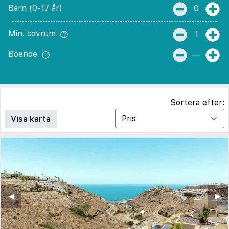
Barn (0-17 år)
0
Min. sovrum
1
Boende
—
Sortera efter:
Visa karta
◀︎
▶︎