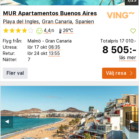
MUR Apartamentos Buenos Aires
Playa del Ingles
,
Gran Canaria
,
Spanien
4,4
26°C
/5
Flyg från:
Malmö
-
Gran Canaria
Totalpris
17 010:-
8 505:-
Utresa:
lör 17 okt
08:35
Retur:
lör 24 okt
13:55
läs mer
Nätter:
7
Fler val
Välj resa
◀︎
▶︎