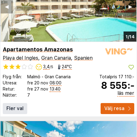
◀︎
▶︎
1/14
Apartamentos Amazonas
Playa del Ingles
,
Gran Canaria
,
Spanien
3,4
24°C
/5
Flyg från:
Malmö
-
Gran Canaria
Totalpris
17 110:-
8 555:-
Utresa:
fre 20 nov
08:00
Retur:
fre 27 nov
13:40
läs mer
Nätter:
7
Fler val
Välj resa