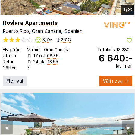
1/22
Roslara Apartments
Puerto Rico
,
Gran Canaria
,
Spanien
3,7
26°C
/5
Flyg från:
Malmö
-
Gran Canaria
Totalpris
13 280:-
6 640:-
Utresa:
lör 17 okt
08:35
Retur:
lör 24 okt
13:55
läs mer
Nätter:
7
Fler val
Välj resa
◀︎
▶︎