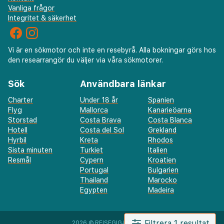
Vanliga frågor
Integritet & säkerhet
Vi är en sökmotor och inte en resebyrå. Alla bokningar görs hos
den researrangör du väljer via våra sökmotorer.
Sök
Användbara länkar
Charter
Under 18 år
Spanien
Flyg
Mallorca
Kanarieöarna
Storstad
Costa Brava
Costa Blanca
Hotell
Costa del Sol
Grekland
Hyrbil
Kreta
Rhodos
Sista minuten
Turkiet
Italien
Resmål
Cypern
Kroatien
Portugal
Bulgarien
Thailand
Marocko
Egypten
Madeira
Filtrera 1 resultat
2026 ©
REISEGIGANTEN AS