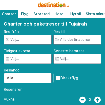
Charter
Flyg
Storstad
Hotell
Hyrbil
Sista minu
Charter och paketresor till Fujairah
Res från
Res till
Tidigast avresa
Senaste hemresa
Reslängd
Direktflyg
Resenärer
Vuxna
2