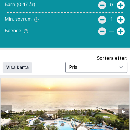
Barn (0-17 år)
0
Min. sovrum
1
Boende
—
Sortera efter:
Visa karta
◀︎
▶︎