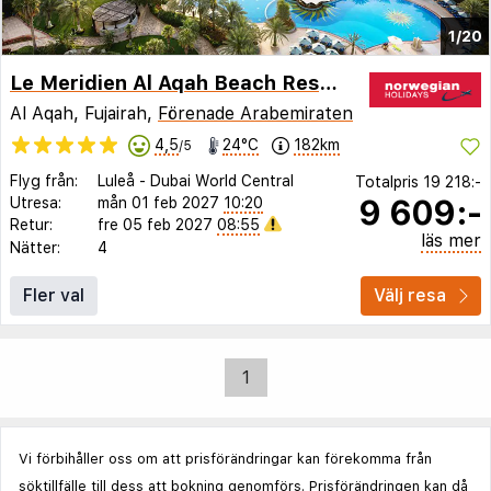
1/20
Le Meridien Al Aqah Beach Resort
Al Aqah, Fujairah,
Förenade Arabemiraten
4,5
24°C
182km
/5
Flyg från:
Luleå
-
Dubai World Central
Totalpris
19 218:-
9 609:-
Utresa:
mån 01 feb 2027
10:20
Retur:
fre 05 feb 2027
08:55
läs mer
Nätter:
4
Fler val
Välj resa
1
Vi förbihåller oss om att prisförändringar kan förekomma från
söktillfälle till dess att bokning genomförs. Prisförändringen kan då