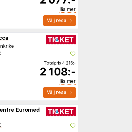
läs mer
Välj resa
occa
nkrike
C
Totalpris
4 216:-
2 108:-
läs mer
Välj resa
 Centre Euromed
C