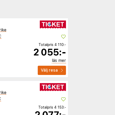
rike
C
Totalpris
4 110:-
2 055:-
läs mer
Välj resa
rike
C
Totalpris
4 153:-
2 077:-