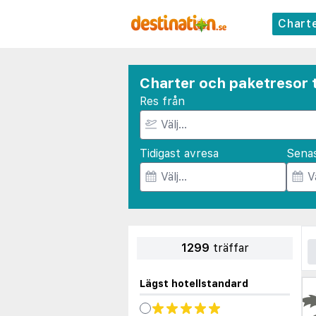
Chart
Charter och paketresor t
Res från
Tidigast avresa
Sena
1299
träffar
Lägst hotellstandard