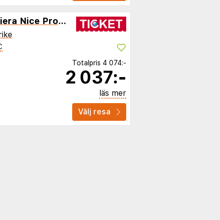
Nemea Appart'Hotel Riviera Nice Promenade
rike
C
Totalpris
4 074:-
2 037:-
läs mer
Välj resa