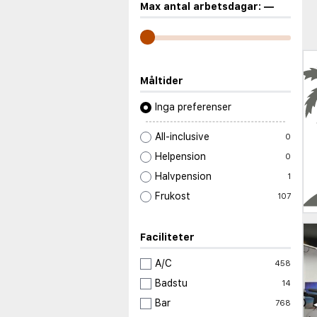
Max antal arbetsdagar:
—
Måltider
Inga preferenser
All-inclusive
0
Helpension
0
Halvpension
1
Frukost
107
Faciliteter
A/C
458
Badstu
14
Bar
768