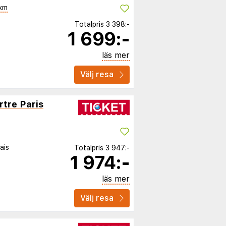
km
Totalpris
3 398:-
1 699:-
läs mer
Välj resa
tre Paris
ais
Totalpris
3 947:-
1 974:-
läs mer
Välj resa