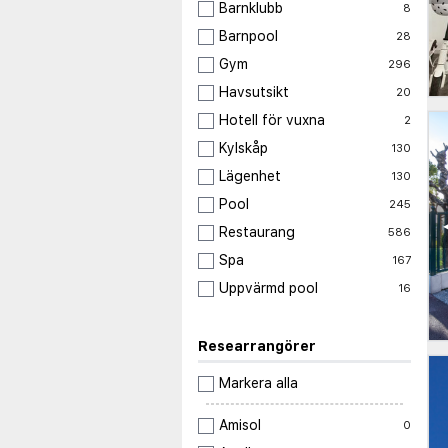
Barnklubb
8
Barnpool
28
Gym
296
Havsutsikt
20
Hotell för vuxna
2
Kylskåp
130
Lägenhet
130
Pool
245
Restaurang
586
Spa
167
Uppvärmd pool
16
Researrangörer
Markera alla
Amisol
0