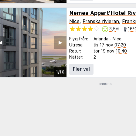
Nice
,
Franska rivieran
,
Frank
3,5
16°
/5
Flyg från:
Arlanda
-
Nice
◀︎
▶︎
Utresa:
tis 17 nov
07:20
Retur:
tor 19 nov
10:40
Nätter:
2
Fler val
1/10
annons