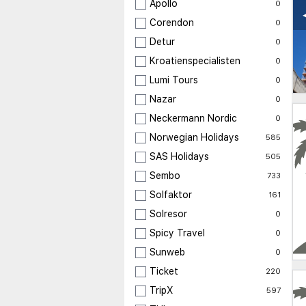
Apollo
0
Corendon
0
Detur
0
Kroatienspecialisten
0
Lumi Tours
0
Nazar
0
Neckermann Nordic
0
Norwegian Holidays
585
SAS Holidays
505
Sembo
733
Solfaktor
161
Solresor
0
Spicy Travel
0
Sunweb
0
Ticket
220
TripX
597