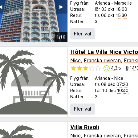
Flyg från:
Arlanda
-
Marseille
◀︎
▶︎
Utresa:
lör 03 okt
18:00
Retur:
tis 06 okt
15:30
Nätter:
3
Fler val
1/10
Hôtel La Villa Nice Vict
Nice
,
Franska rivieran
,
Frank
4,3
14°
/5
Flyg från:
Arlanda
-
Nice
Utresa:
tis 08 dec
07:20
Retur:
tor 10 dec
10:40
Nätter:
2
Fler val
Villa Rivoli
Nice
,
Franska rivieran
,
Frank