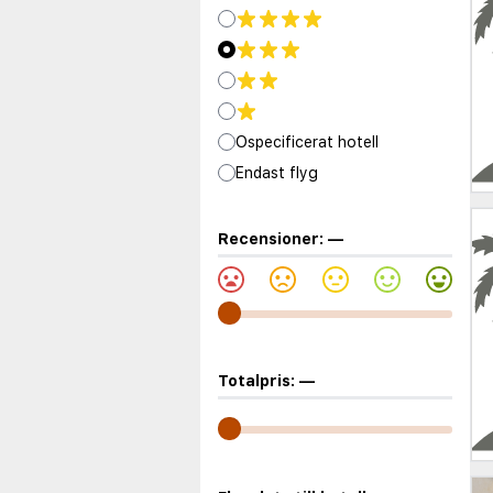
Ospecificerat hotell
Endast flyg
Recensioner:
—
Totalpris:
—