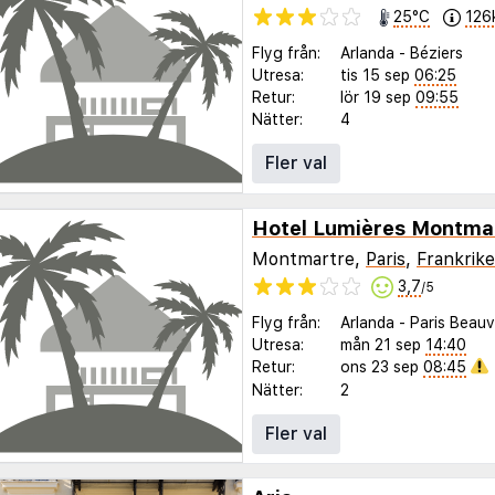
25°C
126
Flyg från:
Arlanda
-
Béziers
Utresa:
tis 15 sep
06:25
Retur:
lör 19 sep
09:55
Nätter:
4
Fler val
Hotel Lumières Montmar
Montmartre,
Paris
,
Frankrike
3,7
/5
Flyg från:
Arlanda
-
Paris Beauv
Utresa:
mån 21 sep
14:40
Retur:
ons 23 sep
08:45
Nätter:
2
Fler val