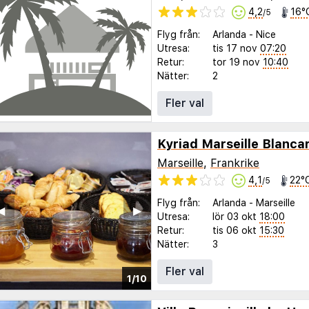
4,2
16°
/5
Flyg från:
Arlanda
-
Nice
Utresa:
tis 17 nov
07:20
Retur:
tor 19 nov
10:40
Nätter:
2
Fler val
Kyriad Marseille Blanc
Marseille
,
Frankrike
4,1
22°
/5
Flyg från:
Arlanda
-
Marseille
◀︎
▶︎
Utresa:
lör 03 okt
18:00
Retur:
tis 06 okt
15:30
Nätter:
3
Fler val
1/10