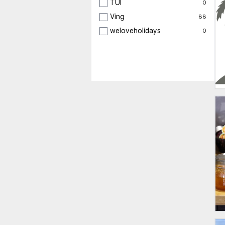
TUI
0
Ving
88
weloveholidays
0