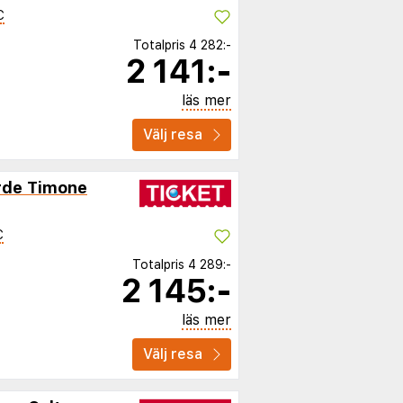
C
Totalpris
4 282:-
2 141:-
läs mer
Välj resa
arde Timone
C
Totalpris
4 289:-
2 145:-
läs mer
Välj resa