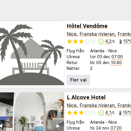
Hôtel Vendôme
Nice
,
Franska rivieran
,
Frank
4,2
15°
/5
Flyg från:
Arlanda
-
Nice
Utresa:
tor 03 dec
07:00
Retur:
lör 05 dec
10:40
Nätter:
2
Fler val
L Alcove Hotel
Nice
,
Franska rivieran
,
Frank
4,1
15°
/5
Flyg från:
Arlanda
-
Nice
◀︎
▶︎
Utresa:
tis 24 nov
07:20