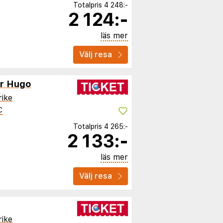
Totalpris
4 248:-
2 124:-
läs mer
Välj resa
or Hugo
rike
C
Totalpris
4 265:-
2 133:-
läs mer
Välj resa
rike