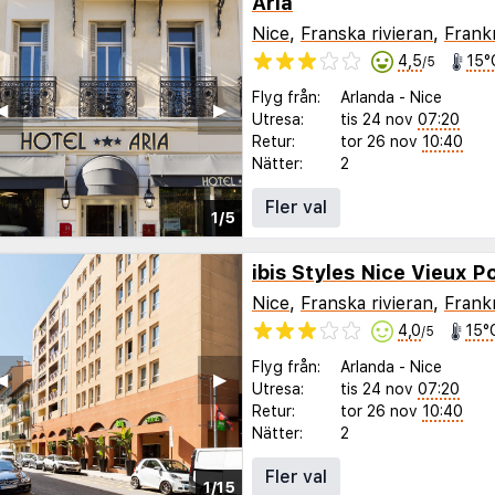
Aria
Nice
,
Franska rivieran
,
Frank
4,5
15°
/5
Flyg från:
Arlanda
-
Nice
◀︎
▶︎
Utresa:
tis 24 nov
07:20
Retur:
tor 26 nov
10:40
Nätter:
2
Fler val
1/5
ibis Styles Nice Vieux P
Nice
,
Franska rivieran
,
Frank
4,0
15°
/5
Flyg från:
Arlanda
-
Nice
◀︎
▶︎
Utresa:
tis 24 nov
07:20
Retur:
tor 26 nov
10:40
Nätter:
2
Fler val
1/15