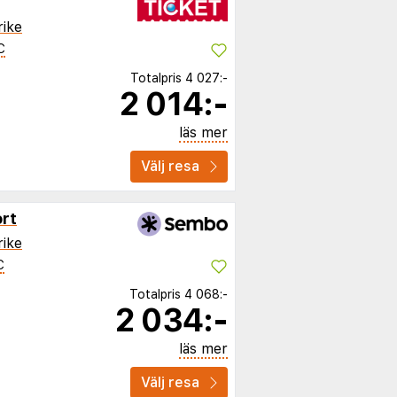
rike
C
Totalpris
4 027:-
2 014:-
läs mer
Välj resa
ort
rike
C
Totalpris
4 068:-
2 034:-
läs mer
Välj resa