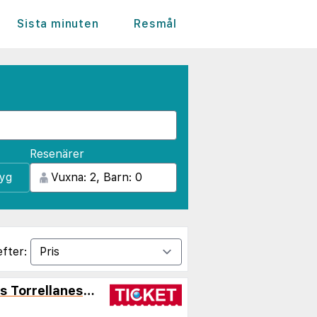
Sista minuten
Resmål
Resenärer
lyg
efter:
Residence Les Demeures Torrellanes - Vacancéole