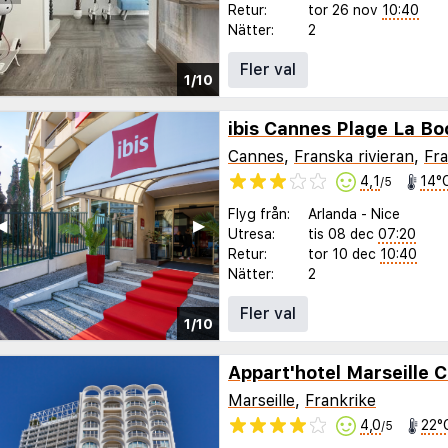
Retur:
tor 26 nov
10:40
Nätter:
2
Fler val
1/10
ibis Cannes Plage La B
Cannes
,
Franska rivieran
,
Fra
4,1
14°
/5
Flyg från:
Arlanda
-
Nice
◀︎
▶︎
Utresa:
tis 08 dec
07:20
Retur:
tor 10 dec
10:40
Nätter:
2
Fler val
1/10
Appart'hotel Marseille
Marseille
,
Frankrike
4,0
22°
/5