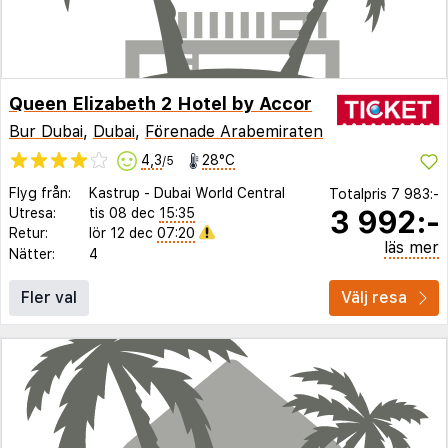
Queen Elizabeth 2 Hotel by Accor
Bur Dubai
,
Dubai
,
Förenade Arabemiraten
4,3
28°C
/5
Flyg från:
Kastrup
-
Dubai World Central
Totalpris
7 983:-
3 992:-
Utresa:
tis 08 dec
15:35
Retur:
lör 12 dec
07:20
läs mer
Nätter:
4
Fler val
Välj resa