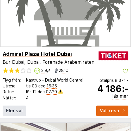
Admiral Plaza Hotel Dubai
Bur Dubai
,
Dubai
,
Förenade Arabemiraten
3,9
28°C
/5
Flyg från:
Kastrup
-
Dubai World Central
Totalpris
8 371:-
4 186:-
Utresa:
tis 08 dec
15:35
Retur:
lör 12 dec
07:20
läs mer
Nätter:
4
Fler val
Välj resa