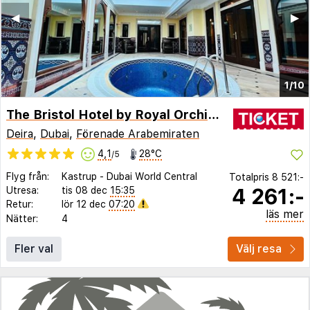
◀︎
▶︎
1/10
The Bristol Hotel by Royal Orchid Hotel Management
Deira
,
Dubai
,
Förenade Arabemiraten
4,1
28°C
/5
Flyg från:
Kastrup
-
Dubai World Central
Totalpris
8 521:-
4 261:-
Utresa:
tis 08 dec
15:35
Retur:
lör 12 dec
07:20
läs mer
Nätter:
4
Fler val
Välj resa