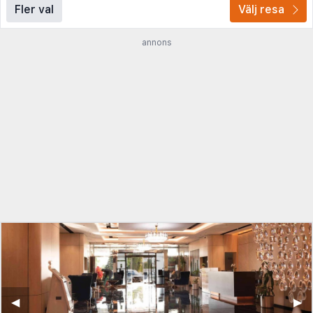
Fler val
Välj resa
annons
◀︎
▶︎