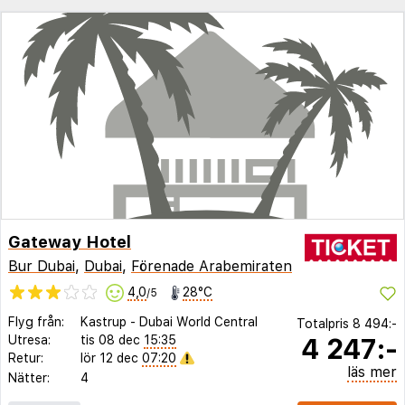
Gateway Hotel
Bur Dubai
,
Dubai
,
Förenade Arabemiraten
4,0
28°C
/5
Flyg från:
Kastrup
-
Dubai World Central
Totalpris
8 494:-
4 247:-
Utresa:
tis 08 dec
15:35
Retur:
lör 12 dec
07:20
läs mer
Nätter:
4