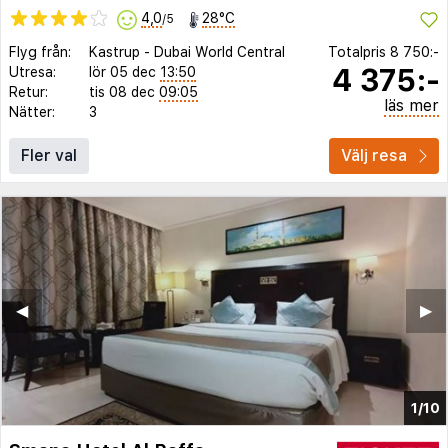
4,0
28°C
/5
Flyg från:
Kastrup
-
Dubai World Central
Totalpris
8 750:-
4 375:-
Utresa:
lör 05 dec
13:50
Retur:
tis 08 dec
09:05
läs mer
Nätter:
3
Fler val
Välj resa
◀︎
▶︎
1/10