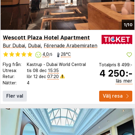
1/10
Wescott Plaza Hotel Apartment
Bur Dubai
,
Dubai
,
Förenade Arabemiraten
4,0
28°C
/5
Flyg från:
Kastrup
-
Dubai World Central
Totalpris
8 499:-
4 250:-
Utresa:
tis 08 dec
15:35
Retur:
lör 12 dec
07:20
läs mer
Nätter:
4
Fler val
Välj resa