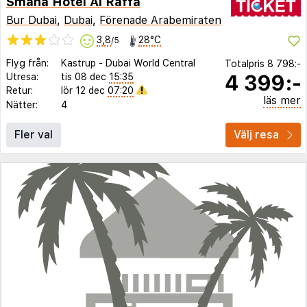
Smana Hotel Al Raffa
Bur Dubai
,
Dubai
,
Förenade Arabemiraten
3,8
28°C
/5
Flyg från:
Kastrup
-
Dubai World Central
Totalpris
8 798:-
4 399:-
Utresa:
tis 08 dec
15:35
Retur:
lör 12 dec
07:20
läs mer
Nätter:
4
Fler val
Välj resa