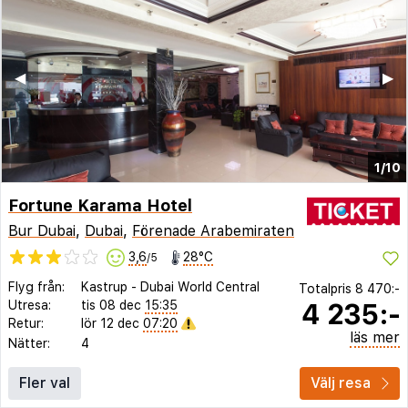
◀︎
▶︎
1/10
Fortune Karama Hotel
Bur Dubai
,
Dubai
,
Förenade Arabemiraten
3,6
28°C
/5
Flyg från:
Kastrup
-
Dubai World Central
Totalpris
8 470:-
4 235:-
Utresa:
tis 08 dec
15:35
Retur:
lör 12 dec
07:20
läs mer
Nätter:
4
Fler val
Välj resa