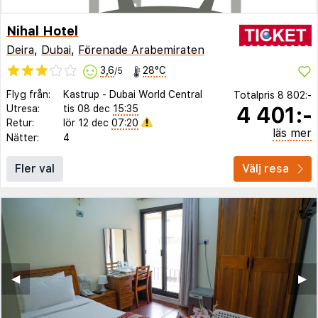
Nihal Hotel
Deira
,
Dubai
,
Förenade Arabemiraten
3,6
28°C
/5
Flyg från:
Kastrup
-
Dubai World Central
Totalpris
8 802:-
4 401:-
Utresa:
tis 08 dec
15:35
Retur:
lör 12 dec
07:20
läs mer
Nätter:
4
Fler val
Välj resa
◀︎
▶︎