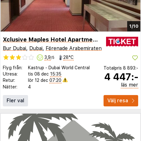
1/10
Xclusive Maples Hotel Apartments
Bur Dubai
,
Dubai
,
Förenade Arabemiraten
3,9
28°C
/5
Flyg från:
Kastrup
-
Dubai World Central
Totalpris
8 893:-
4 447:-
Utresa:
tis 08 dec
15:35
Retur:
lör 12 dec
07:20
läs mer
Nätter:
4
Fler val
Välj resa