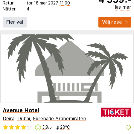
Retur:
tor 18 mar 2027
11:00
läs mer
Nätter:
4
Fler val
Välj resa
Avenue Hotel
Deira
,
Dubai
,
Förenade Arabemiraten
3,9
28°C
/5