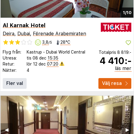
1/10
Al Karnak Hotel
Deira
,
Dubai
,
Förenade Arabemiraten
3,8
28°C
/5
Flyg från:
Kastrup
-
Dubai World Central
Totalpris
8 819:-
4 410:-
Utresa:
tis 08 dec
15:35
Retur:
lör 12 dec
07:20
läs mer
Nätter:
4
Fler val
Välj resa
◀︎
▶︎