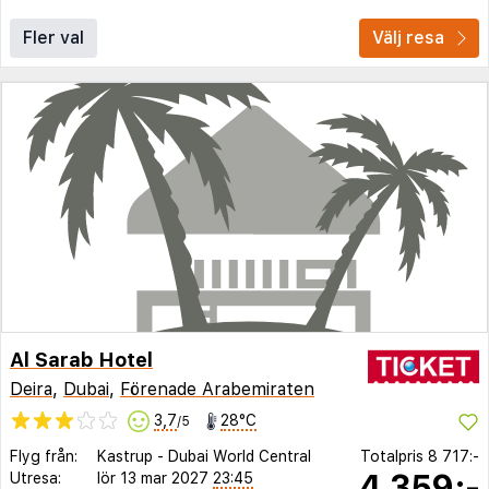
Fler val
Välj resa
Al Sarab Hotel
Deira
,
Dubai
,
Förenade Arabemiraten
3,7
28°C
/5
Flyg från:
Kastrup
-
Dubai World Central
Totalpris
8 717:-
4 359:-
Utresa:
lör 13 mar 2027
23:45