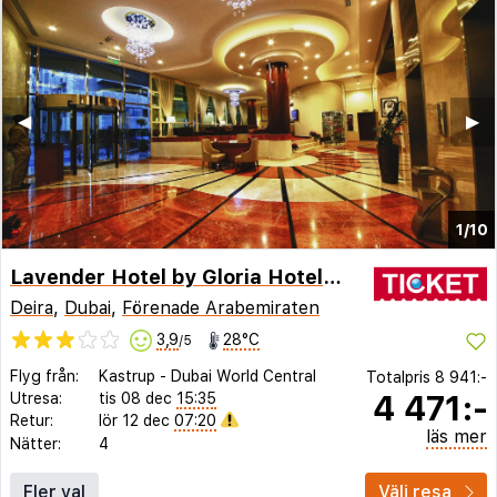
◀︎
▶︎
1/10
Lavender Hotel by Gloria Hotels and Resorts
Deira
,
Dubai
,
Förenade Arabemiraten
3,9
28°C
/5
Flyg från:
Kastrup
-
Dubai World Central
Totalpris
8 941:-
4 471:-
Utresa:
tis 08 dec
15:35
Retur:
lör 12 dec
07:20
läs mer
Nätter:
4
Fler val
Välj resa