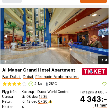
◀︎
▶︎
1/10
Al Manar Grand Hotel Apartment
Bur Dubai
,
Dubai
,
Förenade Arabemiraten
4,1
28°C
/5
Flyg från:
Kastrup
-
Dubai World Central
Totalpris
8 686:-
4 343:-
Utresa:
tis 08 dec
15:35
Retur:
lör 12 dec
07:20
läs mer
Nätter:
4