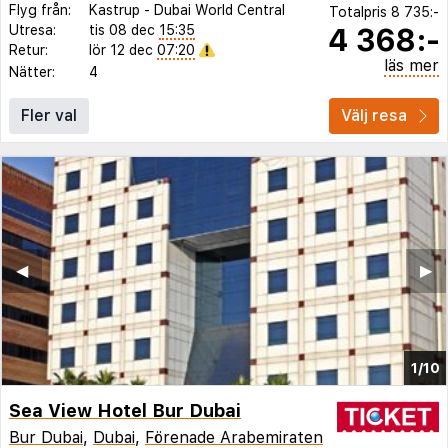
Flyg från:
Kastrup
-
Dubai World Central
Totalpris
8 735:-
4 368:-
Utresa:
tis 08 dec
15:35
Retur:
lör 12 dec
07:20
läs mer
Nätter:
4
Fler val
Välj resa
◀︎
▶︎
1/10
Sea View Hotel Bur Dubai
Bur Dubai
,
Dubai
,
Förenade Arabemiraten