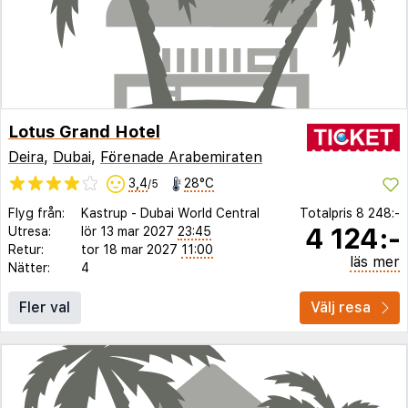
Lotus Grand Hotel
Deira
,
Dubai
,
Förenade Arabemiraten
3,4
28°C
/5
Flyg från:
Kastrup
-
Dubai World Central
Totalpris
8 248:-
4 124:-
Utresa:
lör 13 mar 2027
23:45
Retur:
tor 18 mar 2027
11:00
läs mer
Nätter:
4
Fler val
Välj resa