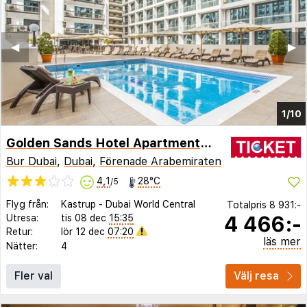
◀︎
▶︎
1/10
Golden Sands Hotel Apartments 5
Bur Dubai
,
Dubai
,
Förenade Arabemiraten
4,1
28°C
/5
Flyg från:
Kastrup
-
Dubai World Central
Totalpris
8 931:-
4 466:-
Utresa:
tis 08 dec
15:35
Retur:
lör 12 dec
07:20
läs mer
Nätter:
4
Fler val
Välj resa