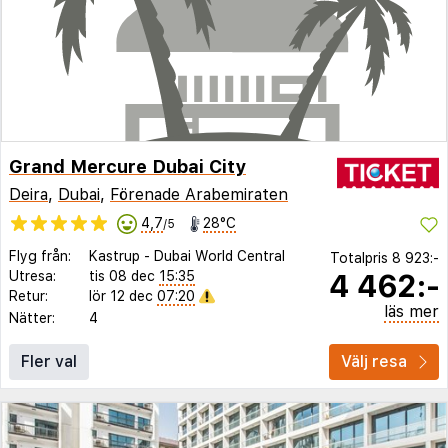
Grand Mercure Dubai City
Deira
,
Dubai
,
Förenade Arabemiraten
4,7
28°C
/5
Flyg från:
Kastrup
-
Dubai World Central
Totalpris
8 923:-
4 462:-
Utresa:
tis 08 dec
15:35
Retur:
lör 12 dec
07:20
läs mer
Nätter:
4
Fler val
Välj resa