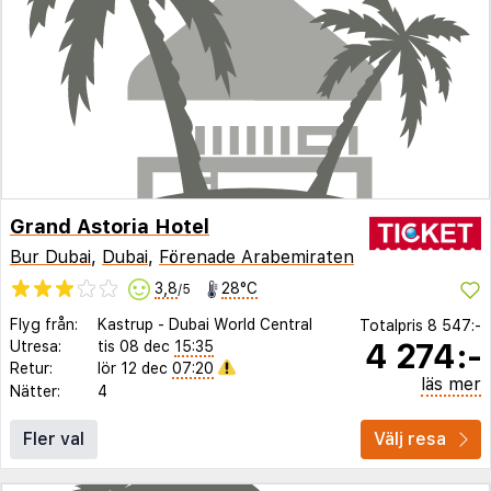
Grand Astoria Hotel
Bur Dubai
,
Dubai
,
Förenade Arabemiraten
3,8
28°C
/5
Flyg från:
Kastrup
-
Dubai World Central
Totalpris
8 547:-
4 274:-
Utresa:
tis 08 dec
15:35
Retur:
lör 12 dec
07:20
läs mer
Nätter:
4
Fler val
Välj resa