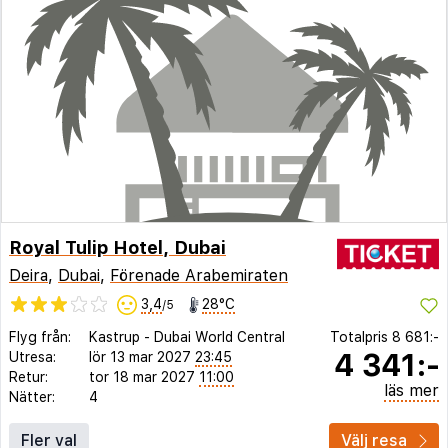
Royal Tulip Hotel, Dubai
Deira
,
Dubai
,
Förenade Arabemiraten
3,4
28°C
/5
Flyg från:
Kastrup
-
Dubai World Central
Totalpris
8 681:-
4 341:-
Utresa:
lör 13 mar 2027
23:45
Retur:
tor 18 mar 2027
11:00
läs mer
Nätter:
4
Fler val
Välj resa