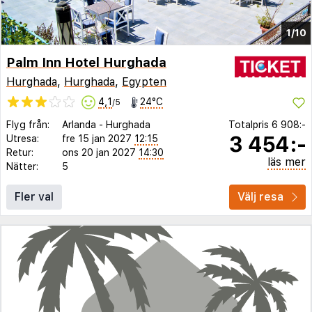
1/10
Palm Inn Hotel Hurghada
Hurghada
,
Hurghada
,
Egypten
4,1
24°C
/5
Flyg från:
Arlanda
-
Hurghada
Totalpris
6 908:-
3 454:-
Utresa:
fre 15 jan 2027
12:15
Retur:
ons 20 jan 2027
14:30
läs mer
Nätter:
5
Fler val
Välj resa