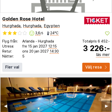
Golden Rose Hotel
Hurghada
,
Hurghada
,
Egypten
3,6
24°C
/5
Flyg från:
Arlanda
-
Hurghada
Totalpris
6 452:-
3 226:-
Utresa:
fre 15 jan 2027
12:15
Retur:
ons 20 jan 2027
14:30
läs mer
Nätter:
5
Fler val
Välj resa
◀︎
▶︎