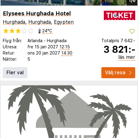
1/6
Elysees Hurghada Hotel
Hurghada
,
Hurghada
,
Egypten
24°C
Flyg från:
Arlanda
-
Hurghada
Totalpris
7 642:-
3 821:-
Utresa:
fre 15 jan 2027
12:15
Retur:
ons 20 jan 2027
14:30
läs mer
Nätter:
5
Fler val
Välj resa