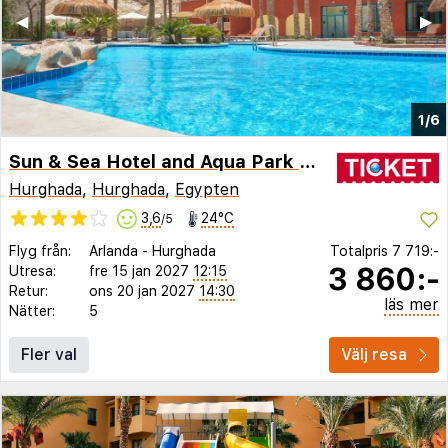
◀︎
▶︎
1/6
Sun & Sea Hotel and Aqua Park - Hurghada
Hurghada
,
Hurghada
,
Egypten
3,6
24°C
/5
Flyg från:
Arlanda
-
Hurghada
Totalpris
7 719:-
3 860:-
Utresa:
fre 15 jan 2027
12:15
Retur:
ons 20 jan 2027
14:30
läs mer
Nätter:
5
Fler val
Välj resa