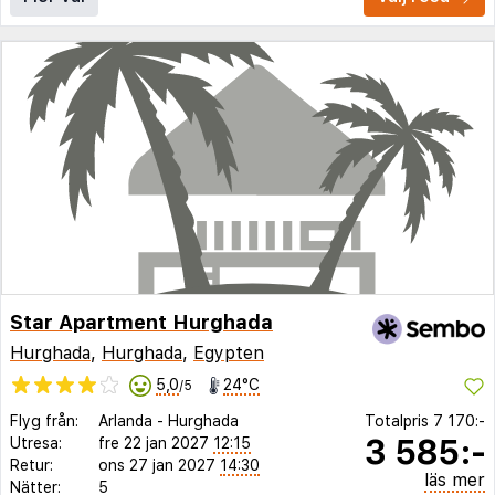
Star Apartment Hurghada
Hurghada
,
Hurghada
,
Egypten
5,0
24°C
/5
Flyg från:
Arlanda
-
Hurghada
Totalpris
7 170:-
3 585:-
Utresa:
fre 22 jan 2027
12:15
Retur:
ons 27 jan 2027
14:30
läs mer
Nätter:
5