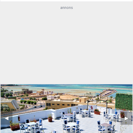
annons
◀︎
▶︎