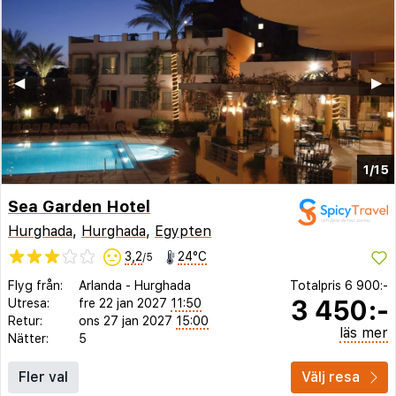
◀︎
▶︎
1/15
Sea Garden Hotel
Hurghada
,
Hurghada
,
Egypten
3,2
24°C
/5
Flyg från:
Arlanda
-
Hurghada
Totalpris
6 900:-
3 450:-
Utresa:
fre 22 jan 2027
11:50
Retur:
ons 27 jan 2027
15:00
läs mer
Nätter:
5
Fler val
Välj resa