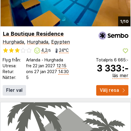
1/10
La Boutique Residence
Hurghada
,
Hurghada
,
Egypten
4,2
24°C
/5
Flyg från:
Arlanda
-
Hurghada
Totalpris
6 665:-
3 333:-
Utresa:
fre 22 jan 2027
12:15
Retur:
ons 27 jan 2027
14:30
läs mer
Nätter:
5
Fler val
Välj resa