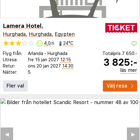
Lamera Hotel.
Hurghada
,
Hurghada
,
Egypten
4,0
24°C
/5
Flyg från:
Arlanda
-
Hurghada
Totalpris
7 650:-
3 825:-
Utresa:
fre 15 jan 2027
12:15
Retur:
ons 20 jan 2027
14:30
läs mer
Nätter:
5
Fler val
Välj resa
◀︎
▶︎