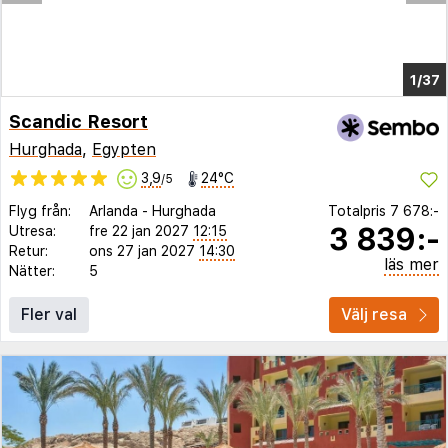
1/26
Scandic Resort
Hurghada
,
Egypten
3,9
24°C
/5
Flyg från:
Arlanda
-
Hurghada
Totalpris
7 678:-
3 839:-
Utresa:
fre 22 jan 2027
12:15
Retur:
ons 27 jan 2027
14:30
läs mer
Nätter:
5
Fler val
Välj resa