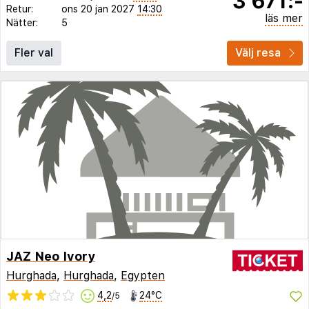
3 671:-
Retur:
ons 20 jan 2027
14:30
läs mer
Nätter:
5
Fler val
Välj resa
JAZ Neo Ivory
Hurghada
,
Hurghada
,
Egypten
4,2
24°C
/5