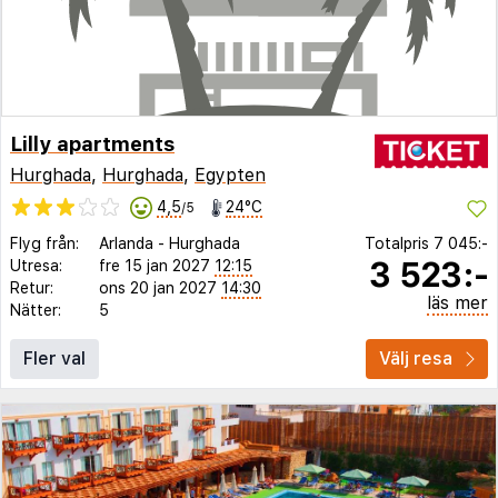
Lilly apartments
Hurghada
,
Hurghada
,
Egypten
4,5
24°C
/5
Flyg från:
Arlanda
-
Hurghada
Totalpris
7 045:-
3 523:-
Utresa:
fre 15 jan 2027
12:15
Retur:
ons 20 jan 2027
14:30
läs mer
Nätter:
5
Fler val
Välj resa