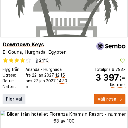
Downtown Keys
El Gouna
,
Hurghada
,
Egypten
24°C
Flyg från:
Arlanda
-
Hurghada
Totalpris
6 793:-
3 397:-
Utresa:
fre 22 jan 2027
12:15
Retur:
ons 27 jan 2027
14:30
läs mer
Nätter:
5
Fler val
Välj resa