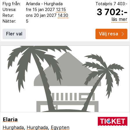
Flyg från:
Arlanda
-
Hurghada
Totalpris
7 403:-
3 702:-
Utresa:
fre 15 jan 2027
12:15
Retur:
ons 20 jan 2027
14:30
läs mer
Nätter:
5
Fler val
Välj resa
Elaria
Hurghada
,
Hurghada
,
Egypten