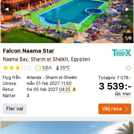
◀︎
▶︎
1/8
Falcon Naama Star
Naama Bay
,
Sharm el Sheikh
,
Egypten
3,6
25°C
/5
Flyg från:
Arlanda
-
Sharm el-Sheikh
Totalpris
7 078:-
3 539:-
Utresa:
mån 01 feb 2027
11:50
Retur:
fre 05 feb 2027
04:25
läs mer
Nätter:
4
Fler val
Välj resa