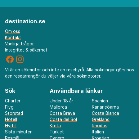
destination.se
Om oss
Kontakt
Vanliga frågor
Integritet & säkerhet
Vi är en sökmotor och inte en resebyrå. Alla bokningar görs hos
den researrangör du väljer via våra sökmotorer.
Sök
Användbara länkar
Charter
Under 18 år
Spanien
Flyg
Mallorca
Kanarieöarna
Storstad
Costa Brava
Costa Blanca
Hotell
Costa del Sol
Grekland
Hyrbil
Kreta
Rhodos
Sista minuten
Turkiet
Italien
Resmål
Cypern
Kroatien