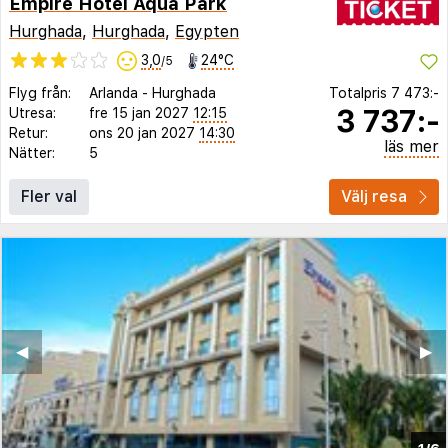
Empire Hotel Aqua Park
Hurghada
,
Hurghada
,
Egypten
3,0
24°C
/5
Flyg från:
Arlanda
-
Hurghada
Totalpris
7 473:-
3 737:-
Utresa:
fre 15 jan 2027
12:15
Retur:
ons 20 jan 2027
14:30
läs mer
Nätter:
5
Fler val
Välj resa
◀︎
▶︎