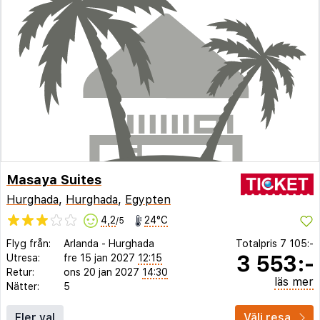
Masaya Suites
Hurghada
,
Hurghada
,
Egypten
4,2
24°C
/5
Flyg från:
Arlanda
-
Hurghada
Totalpris
7 105:-
3 553:-
Utresa:
fre 15 jan 2027
12:15
Retur:
ons 20 jan 2027
14:30
läs mer
Nätter:
5
Fler val
Välj resa