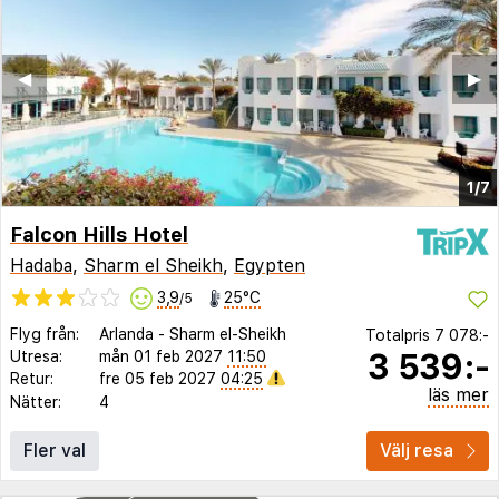
◀︎
▶︎
1/7
Falcon Hills Hotel
Hadaba
,
Sharm el Sheikh
,
Egypten
3,9
25°C
/5
Flyg från:
Arlanda
-
Sharm el-Sheikh
Totalpris
7 078:-
3 539:-
Utresa:
mån 01 feb 2027
11:50
Retur:
fre 05 feb 2027
04:25
läs mer
Nätter:
4
Fler val
Välj resa