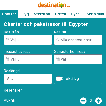
Charter
Flyg
Storstad
Hotell
Hyrbil
Sista minu
Charter och paketresor till Egypten
Res från
Res till
Tidigast avresa
Senaste hemresa
Reslängd
Direktflyg
Resenärer
Vuxna
2