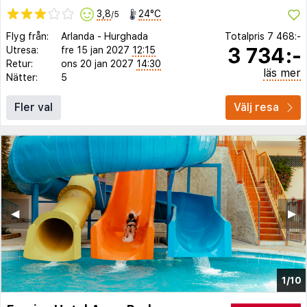
3,8
24°C
/5
Flyg från:
Arlanda
-
Hurghada
Totalpris
7 468:-
3 734:-
Utresa:
fre 15 jan 2027
12:15
Retur:
ons 20 jan 2027
14:30
läs mer
Nätter:
5
Fler val
Välj resa
◀︎
▶︎
1/10