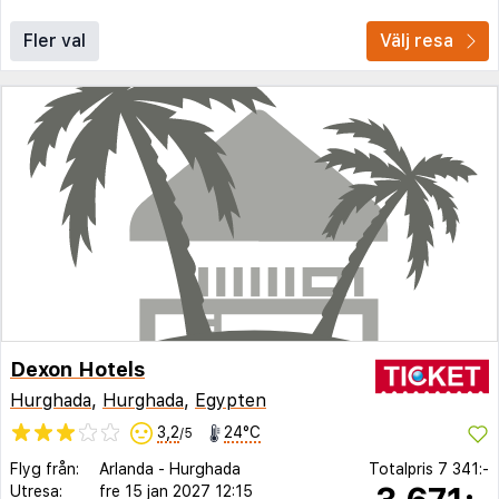
Fler val
Välj resa
Dexon Hotels
Hurghada
,
Hurghada
,
Egypten
3,2
24°C
/5
Flyg från:
Arlanda
-
Hurghada
Totalpris
7 341:-
Utresa:
fre 15 jan 2027
12:15