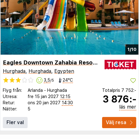
◀︎
▶︎
1/10
Eagles Downtown Zahabia Resort & Aqua Park Ex. Zahabia Village
Hurghada
,
Hurghada
,
Egypten
3,5
24°C
/5
Flyg från:
Arlanda
-
Hurghada
Totalpris
7 752:-
3 876:-
Utresa:
fre 15 jan 2027
12:15
Retur:
ons 20 jan 2027
14:30
läs mer
Nätter:
5
Fler val
Välj resa