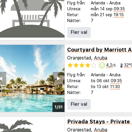
Flyg från:
Arlanda
-
Aruba
Utresa:
mån 14 sep
09:35
Retur:
mån 21 sep
19:15
Nätter:
7
Fler val
Courtyard by Marriott 
Oranjestad,
Aruba
4,2
32°
/5
Flyg från:
Arlanda
-
Aruba
◀︎
▶︎
Utresa:
tis 06 okt
09:35
Retur:
tis 13 okt
11:30
Nätter:
7
Fler val
1/31
Oranjestad,
Aruba