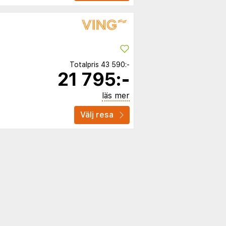
Totalpris
43 590:-
21 795:-
läs mer
Välj resa