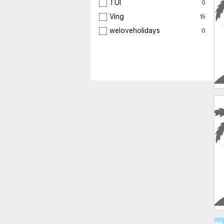
TUI
0
Ving
15
weloveholidays
0