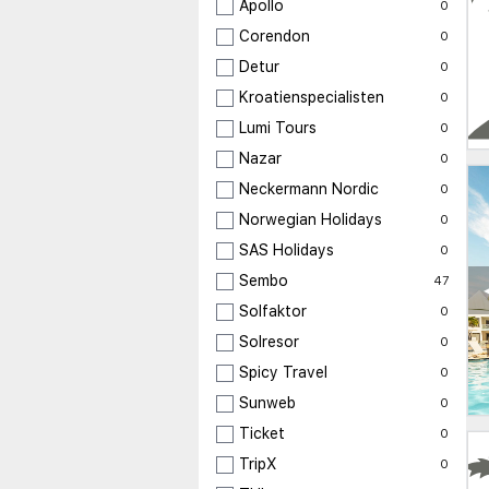
Apollo
0
Corendon
0
Detur
0
Kroatienspecialisten
0
Lumi Tours
0
Nazar
0
Neckermann Nordic
0
Norwegian Holidays
0
SAS Holidays
0
Sembo
47
Solfaktor
0
Solresor
0
Spicy Travel
0
Sunweb
0
Ticket
0
TripX
0