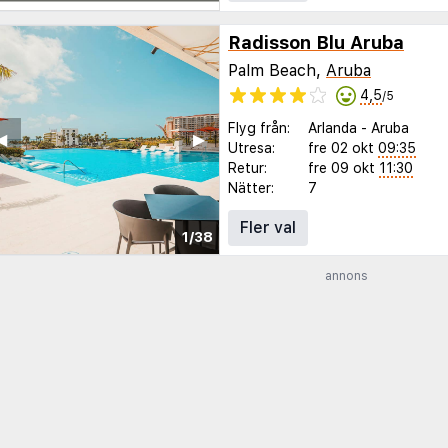
Radisson Blu Aruba
Palm Beach,
Aruba
4,5
/5
Flyg från:
Arlanda
-
Aruba
◀︎
▶︎
Utresa:
fre 02 okt
09:35
Retur:
fre 09 okt
11:30
Nätter:
7
Fler val
1/38
annons