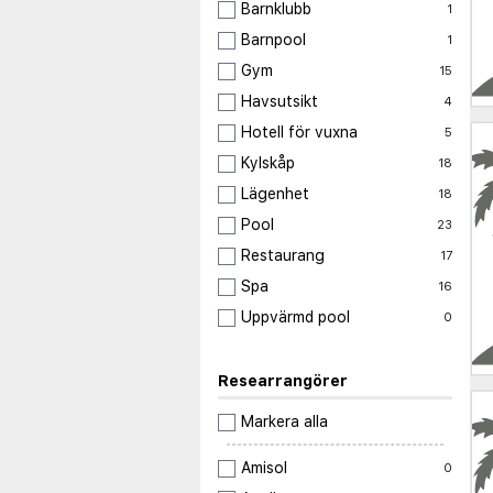
Barnklubb
1
Barnpool
1
Gym
15
Havsutsikt
4
Hotell för vuxna
5
Kylskåp
18
Lägenhet
18
Pool
23
Restaurang
17
Spa
16
Uppvärmd pool
0
Researrangörer
Markera alla
Amisol
0