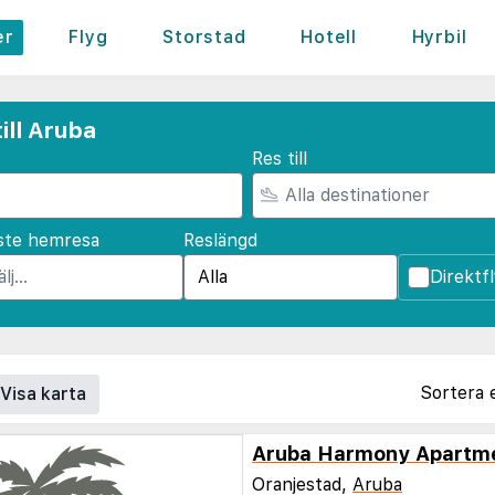
er
Flyg
Storstad
Hotell
Hyrbil
ill Aruba
Res till
ste hemresa
Reslängd
Direktf
Sortera 
Visa karta
Aruba Harmony Apartm
Oranjestad,
Aruba