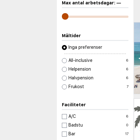
Max antal arbetsdagar:
—
Måltider
Inga preferenser
All-inclusive
6
Helpension
6
Halvpension
6
Frukost
7
Faciliteter
A/C
6
Badstu
0
Bar
17