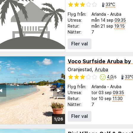
33°C
Flyg från:
Arlanda
-
Aruba
Utresa:
mån 14 sep
09:35
Retur:
mån 21 sep
19:15
Nätter:
7
Fler val
Voco Surfside Aruba by
Oranjestad,
Aruba
4,0
33°
/5
Flyg från:
Arlanda
-
Aruba
◀︎
▶︎
Utresa:
tor 03 sep
09:35
Retur:
tor 10 sep
11:30
Nätter:
7
Fler val
1/26