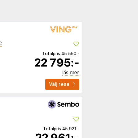
C
Totalpris
45 590:-
22 795:-
läs mer
Välj resa
Totalpris
45 921:-
22 961:-