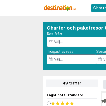
Chart
Charter och paketresor t
Res från
Tidigast avresa
Sena
49
träffar
Lägst hotellstandard