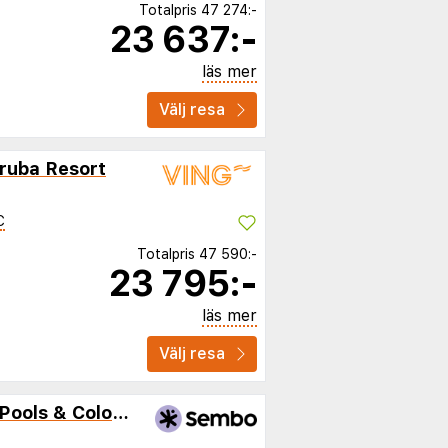
Totalpris
47 274:-
23 637:-
läs mer
Välj resa
Aruba Resort
C
Totalpris
47 590:-
23 795:-
läs mer
Välj resa
Privada Stays - Private Pools & Colorful-Chic Boutique Hotel