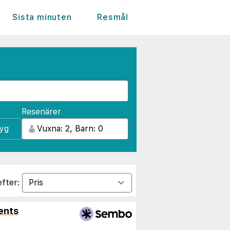
Sista minuten
Resmål
Resenärer
lyg
efter:
ents