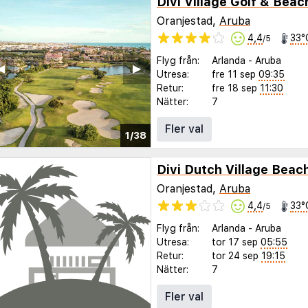
Divi Village Golf & Beac
Oranjestad,
Aruba
4,4
33°
/5
Flyg från:
Arlanda
-
Aruba
◀︎
▶︎
Utresa:
fre 11 sep
09:35
Retur:
fre 18 sep
11:30
Nätter:
7
Fler val
1/38
Divi Dutch Village Beac
Oranjestad,
Aruba
4,4
33°
/5
Flyg från:
Arlanda
-
Aruba
Utresa:
tor 17 sep
05:55
Retur:
tor 24 sep
19:15
Nätter:
7
Fler val