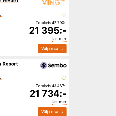
h Resort
C
Totalpris
42 790:-
21 395:-
läs mer
Välj resa
h Resort
C
Totalpris
43 467:-
21 734:-
läs mer
Välj resa