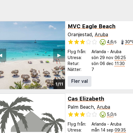
MVC Eagle Beach
Oranjestad,
Aruba
4,6
30°
/5
Flyg från:
Arlanda
-
Aruba
◀︎
▶︎
Utresa:
sön 29 nov
06:25
Retur:
sön 06 dec
11:30
Nätter:
7
Fler val
1/11
Cas Elizabeth
Palm Beach,
Aruba
5,0
/5
Flyg från:
Arlanda
-
Aruba
Utresa:
mån 14 sep
09:35