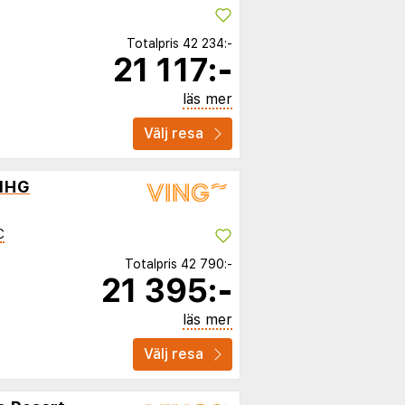
Totalpris
42 234:-
21 117:-
läs mer
Välj resa
 IHG
C
Totalpris
42 790:-
21 395:-
läs mer
Välj resa