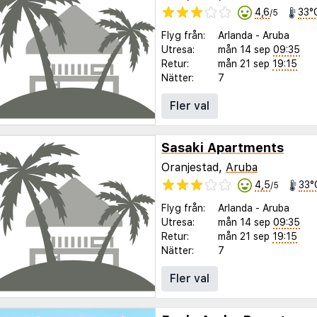
4,6
33°
/5
Flyg från:
Arlanda
-
Aruba
Utresa:
mån 14 sep
09:35
Retur:
mån 21 sep
19:15
Nätter:
7
Fler val
Sasaki Apartments
Oranjestad,
Aruba
4,5
33°
/5
Flyg från:
Arlanda
-
Aruba
Utresa:
mån 14 sep
09:35
Retur:
mån 21 sep
19:15
Nätter:
7
Fler val