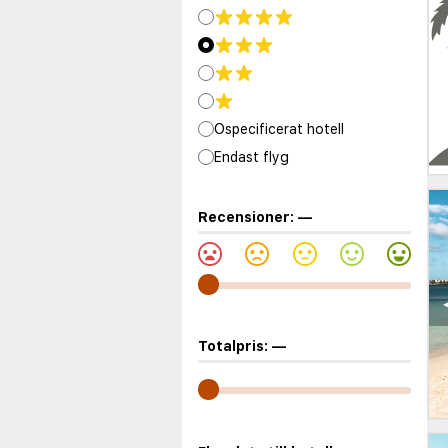
Ospecificerat hotell
Endast flyg
Recensioner:
—
Totalpris:
—