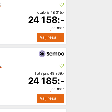
C
Totalpris
48 315:-
24 158:-
läs mer
Välj resa
C
Totalpris
48 369:-
24 185:-
läs mer
Välj resa