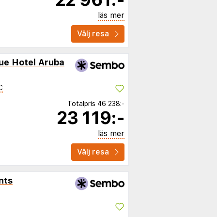
läs mer
Välj resa
ue Hotel Aruba
C
Totalpris
46 238:-
23 119:-
läs mer
Välj resa
nts