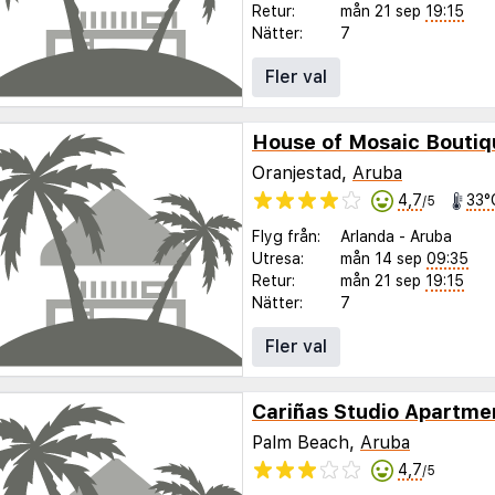
Retur:
mån 21 sep
19:15
Nätter:
7
Fler val
House of Mosaic Boutiq
Oranjestad,
Aruba
4,7
33°
/5
Flyg från:
Arlanda
-
Aruba
Utresa:
mån 14 sep
09:35
Retur:
mån 21 sep
19:15
Nätter:
7
Fler val
Cariñas Studio Apartme
Palm Beach,
Aruba
4,7
/5