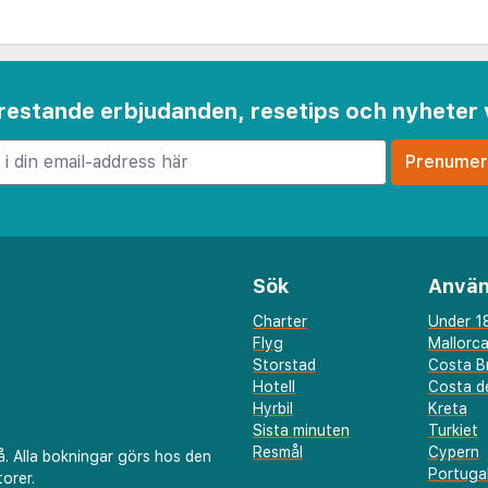
 frestande erbjudanden, resetips och nyheter 
Sök
Använ
Charter
Under 18
Flyg
Mallorc
Storstad
Costa B
Hotell
Costa de
Hyrbil
Kreta
Sista minuten
Turkiet
Resmål
Cypern
å. Alla bokningar görs hos den
Portuga
orer.