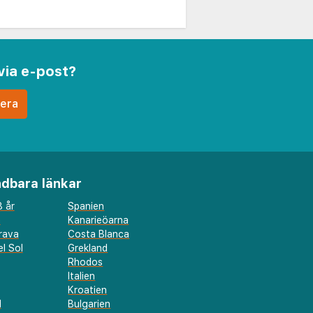
via e-post?
dbara länkar
 år
Spanien
a
Kanarieöarna
rava
Costa Blanca
l Sol
Grekland
Rhodos
Italien
Kroatien
l
Bulgarien