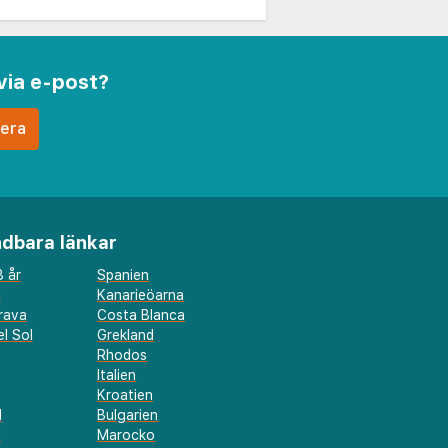
via e-post?
dbara länkar
 år
Spanien
a
Kanarieöarna
rava
Costa Blanca
l Sol
Grekland
Rhodos
Italien
Kroatien
l
Bulgarien
d
Marocko