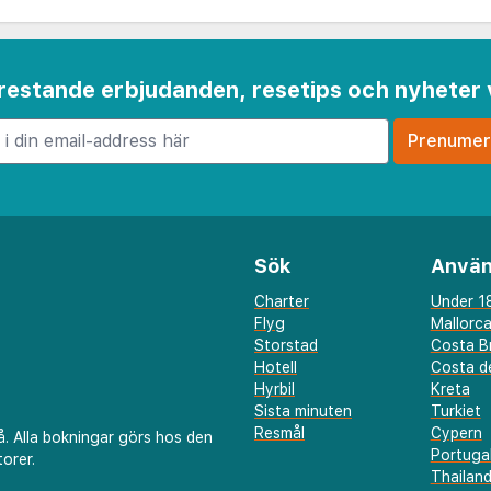
 frestande erbjudanden, resetips och nyheter 
Sök
Använ
Charter
Under 18
Flyg
Mallorc
Storstad
Costa B
Hotell
Costa de
Hyrbil
Kreta
Sista minuten
Turkiet
Resmål
Cypern
å. Alla bokningar görs hos den
Portuga
orer.
Thailan