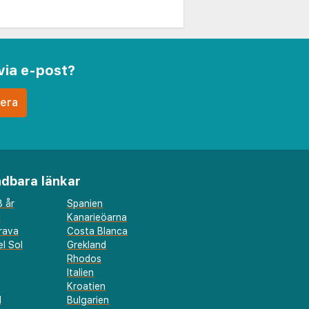
via e-post?
dbara länkar
 år
Spanien
a
Kanarieöarna
rava
Costa Blanca
l Sol
Grekland
Rhodos
Italien
Kroatien
l
Bulgarien