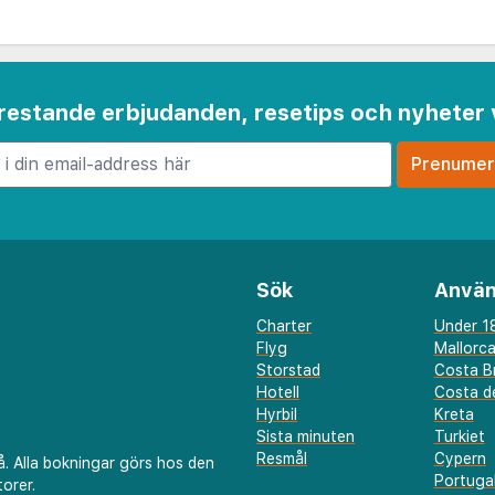
 frestande erbjudanden, resetips och nyheter 
Sök
Använ
Charter
Under 18
Flyg
Mallorc
Storstad
Costa B
Hotell
Costa de
Hyrbil
Kreta
Sista minuten
Turkiet
Resmål
Cypern
å. Alla bokningar görs hos den
Portuga
orer.