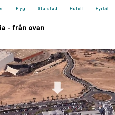
er
Flyg
Storstad
Hotell
Hyrbil
a - från ovan