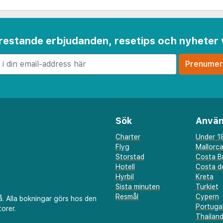
 frestande erbjudanden, resetips och nyheter 
Sök
Använ
Charter
Under 18
Flyg
Mallorc
Storstad
Costa B
Hotell
Costa de
Hyrbil
Kreta
Sista minuten
Turkiet
Resmål
Cypern
å. Alla bokningar görs hos den
Portuga
orer.
Thailan