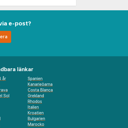
via e-post?
dbara länkar
 år
Spanien
a
Kanarieöarna
rava
Costa Blanca
l Sol
Grekland
Rhodos
Italien
Kroatien
l
Bulgarien
d
Marocko