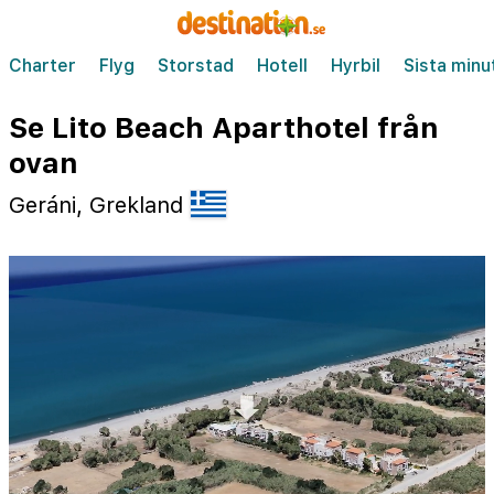
Charter
Flyg
Storstad
Hotell
Hyrbil
Sista minu
Se Lito Beach Aparthotel från
ovan
Geráni, Grekland