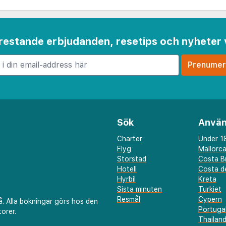
 frestande erbjudanden, resetips och nyheter 
Sök
Använ
Charter
Under 18
Flyg
Mallorc
Storstad
Costa B
Hotell
Costa de
Hyrbil
Kreta
Sista minuten
Turkiet
Resmål
Cypern
å. Alla bokningar görs hos den
Portuga
orer.
Thailan