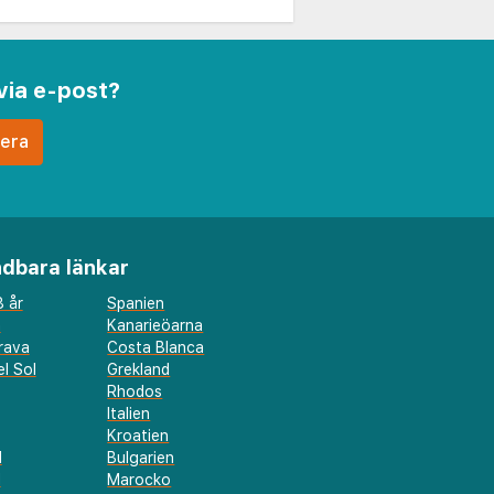
via e-post?
dbara länkar
 år
Spanien
a
Kanarieöarna
rava
Costa Blanca
l Sol
Grekland
Rhodos
Italien
Kroatien
l
Bulgarien
d
Marocko