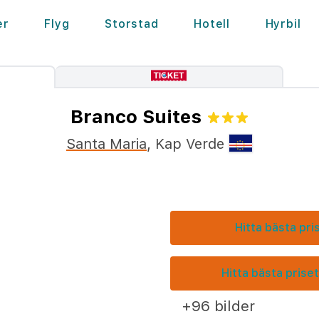
er
Flyg
Storstad
Hotell
Hyrbil
Branco Suites
Santa Maria
,
Kap Verde
Hitta bästa pri
Hitta bästa priset
+96 bilder