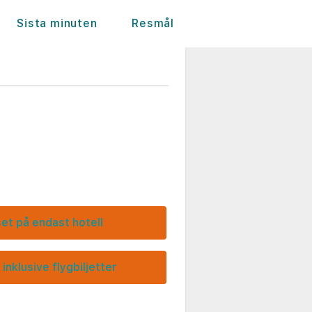
Sista minuten
Resmål
set på endast hotell
 inklusive flygbiljetter