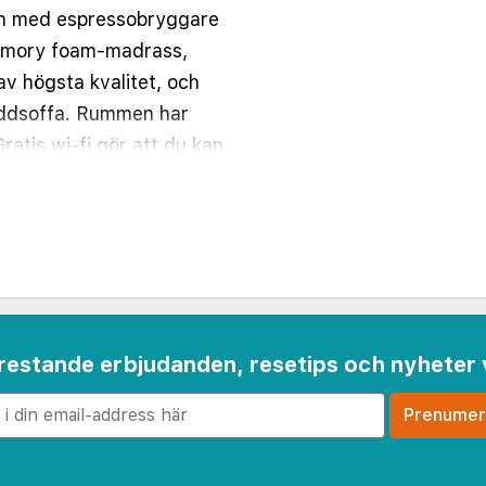
en med espressobryggare
emory foam-madrass,
av högsta kvalitet, och
äddsoffa. Rummen har
ratis wi-fi gör att du kan
tal-tv erbjuder
 med dusch, bidéer och
ill närmsta decimal.
 frestande erbjudanden, resetips och nyheter 
Maria - 0,8 km
oo - 2,7 km