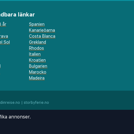
dbara länkar
 år
Spanien
a
Kanarieöarna
rava
Costa Blanca
l Sol
Grekland
Rhodos
Italien
Kroatien
l
Bulgarien
d
Marocko
Madeira
dinreise.no
|
storbyferie.no
fika annonser.