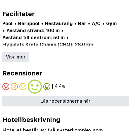
Faciliteter
Pool
•
Barnpool
•
Restaurang
•
Bar
•
A/C
•
Gym
•
Avstånd strand: 100 m
•
Avstånd till centrum: 50 m
•
Flygplats Kreta Chania (CHQ): 28.0 km
Sunweb_meta: restauranger: bufférestaurang
•
Visa mer
Sunweb_meta: spjälsäng
•
Sunweb_meta: lekplats
•
Sunweb_meta: reception (öppen dygnet runt)
•
Recensioner
Sunweb_meta: restauranger: bufférestaurang
•
Sunweb_meta: roomservice
•
| 4,4
/5
Sunweb_meta: parkeringsgarage
•
Sunweb_meta: wi-fi internet i allmänna utrymmen
Läs recensionerna här
(kostnadsfritt), på rummet (kostnadsfritt)
•
Sunweb_meta: tvättfaciliteter
•
Sunweb_meta: sängkläder ingår bytas 2 gånger i
Hotellbeskrivning
veckan
•
Hotellet består av två systerkomplex som