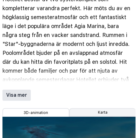
Sunweb_meta: handdukar ingår bytas 3 gånger i
veckan: extra byte på begäran
kompletterar varandra perfekt. Här möts du av en
•
Sunweb_meta: gym
•
högklassig semesteratmosfär och ett fantastiskt
Sunweb_meta: bagageförvaring
•
läge i det populära området Agia Marina, bara
Sunweb_meta: spjälsäng
•
Sunweb_meta: lekplats
•
några steg från en vacker sandstrand. Rummen i
Sunweb_meta: handduksservice
•
Sunweb_meta: barnpool (2)(separerad)
•
"Star"-byggnaderna är modernt och ljust inredda.
Sunweb_meta: utomhuspool (2)(solstolar
Poolområdet bjuder på en avslappnad atmosfär
(kostnadsfritt) , parasoll (kostnadsfritt) )
där du kan hitta din favoritplats på en solstol. Hit
•
Sunweb_meta: städning i lägenhetshotell
kommer både familjer och par för att njuta av
(lägenheter 6 gånger i veckan)
avkopplande semesterdagar.Hotellet erbjuder två
•
Sunweb_meta: spjälsäng: för alla gäster ålder till 1
pooler, varav en är särskilt anpassad för barn. Här
(ingår) år (gratis) (skall anges vid bokning)
Visa mer
kan du njuta av en bekymmersfri stranddag med
•
Sunweb_meta: värdeskåp på rummet: (inkluderat i
solstolar och avkoppling. Poolbaren släcker din
priset)
Karta
3D-animation
törst under varma sommardagar. Föredrar du
•
Sunweb_meta: luftkonditionering: (inkluderat i
stranden är den nära och där väntar strandlek
priset)
och sol eller skugga under ett parasoll. Här kan du
•
Sunweb_meta: wi-fi i allmänna utrymmen: (gratis)