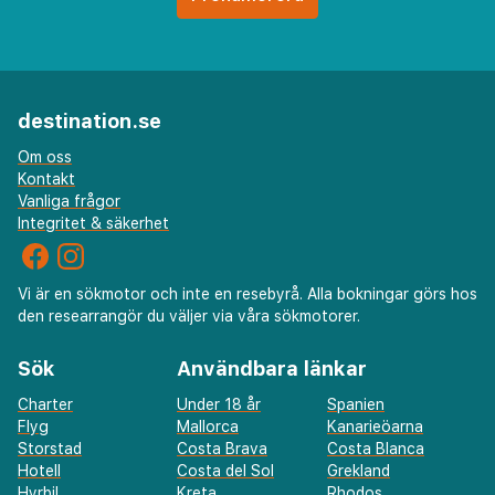
veckan
•
Sunweb_meta: handdukar ingår bytas 3 gånger i
veckan: extra byte på begäran
•
Sunweb_meta: bagageförvaring
•
Sunweb_meta: tvättfaciliteter
destination.se
•
Sunweb_meta: städning i lägenhetshotell
Om oss
(lägenheter 6 gånger i veckan)
Kontakt
•
Vanliga frågor
Sunweb_meta: spjälsäng: för alla gäster ålder till 1
Integritet & säkerhet
(ingår) år (gratis) (skall anges vid bokning)
•
Sunweb_meta: värdeskåp på rummet: (inkluderat i
priset)
Vi är en sökmotor och inte en resebyrå. Alla bokningar görs hos
den researrangör du väljer via våra sökmotorer.
•
Sunweb_meta: luftkonditionering: (inkluderat i
priset)
Sök
Användbara länkar
•
Sunweb_meta: wi-fi i allmänna utrymmen: (gratis)
Charter
Under 18 år
Spanien
•
Sunweb_meta: wi-fi på rummet: (gratis)
•
Flyg
Mallorca
Kanarieöarna
Sunweb_meta: gym
Storstad
Costa Brava
Costa Blanca
Hotell
Costa del Sol
Grekland
Hyrbil
Kreta
Rhodos