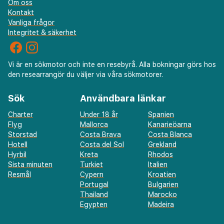
Om oss
Kontakt
Vanliga frågor
Integritet & säkerhet
Vi är en sökmotor och inte en resebyrå. Alla bokningar görs hos
den researrangör du väljer via våra sökmotorer.
Sök
Användbara länkar
Charter
Under 18 år
Spanien
Flyg
Mallorca
Kanarieöarna
Storstad
Costa Brava
Costa Blanca
Hotell
Costa del Sol
Grekland
Hyrbil
Kreta
Rhodos
Sista minuten
Turkiet
Italien
Resmål
Cypern
Kroatien
Portugal
Bulgarien
Thailand
Marocko
Egypten
Madeira