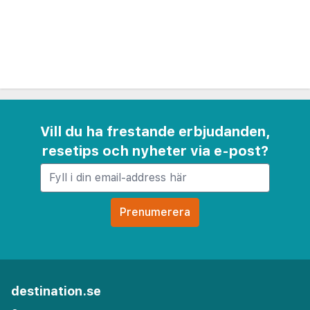
tillgänglig för att hjälpa till med researrangemang,
lokala rekommendationer och guidade turer för
att hjälpa dig få ut det mesta av din vistelse i
Marrakech.
Riad Laksiba är idealiskt för par, familjer och
ensamresande som söker en autentisk
Vill du ha frestande erbjudanden,
marockansk upplevelse i en välkomnande miljö.
resetips och nyheter via e-post?
Med sin blandning av traditionell arkitektur,
personlig service och bekväm läge lovar detta
riad en minnesvärd vistelse i hjärtat av
Marrakech.
destination.se