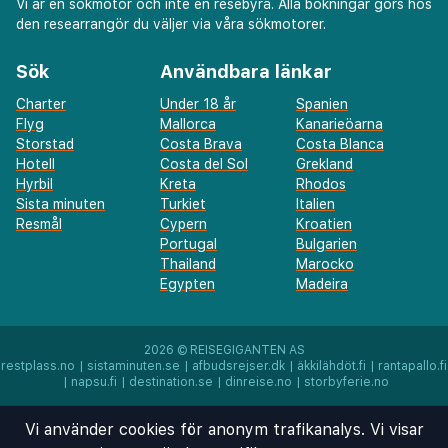
Vi är en sökmotor och inte en resebyrå. Alla bokningar görs hos
den researrangör du väljer via våra sökmotorer.
Sök
Användbara länkar
Charter
Under 18 år
Spanien
Flyg
Mallorca
Kanarieöarna
Storstad
Costa Brava
Costa Blanca
Hotell
Costa del Sol
Grekland
Hyrbil
Kreta
Rhodos
Sista minuten
Turkiet
Italien
Resmål
Cypern
Kroatien
Portugal
Bulgarien
Thailand
Marocko
Egypten
Madeira
2026 ©
REISEGIGANTEN AS
restplass.no
|
sistaminuten.se
|
afbudsrejser.dk
|
äkkilähdöt.fi
|
rantapallo.fi
|
napsu.fi
|
destination.se
|
dinreise.no
|
storbyferie.no
Vi använder cookies för anonym trafikanalys. Vi visar