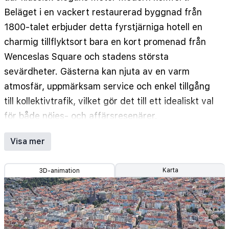
Beläget i en vackert restaurerad byggnad från
1800-talet erbjuder detta fyrstjärniga hotell en
charmig tillflyktsort bara en kort promenad från
Wenceslas Square och stadens största
sevärdheter. Gästerna kan njuta av en varm
atmosfär, uppmärksam service och enkel tillgång
till kollektivtrafik, vilket gör det till ett idealiskt val
för både nöjes- och affärsresenärer.
Hotellet har en mängd välutrustade rum, inklusive
Visa mer
Standard, Superior och rymliga Family-alternativ.
Varje rum är designat med komfort i åtanke och
Karta
3D-animation
erbjuder lyxigt sänglinne, luftkonditionering, gratis
Wi-Fi, platt-TV och ett privat badrum med gratis
toalettartiklar. Utvalda rum erbjuder också extra
utrymme och sittgrupper för ökad avkoppling.