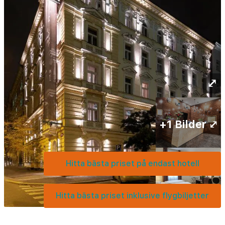
⤢
+1 Bilder ⤢
Hitta bästa priset på endast hotell
Hitta bästa priset inklusive flygbiljetter