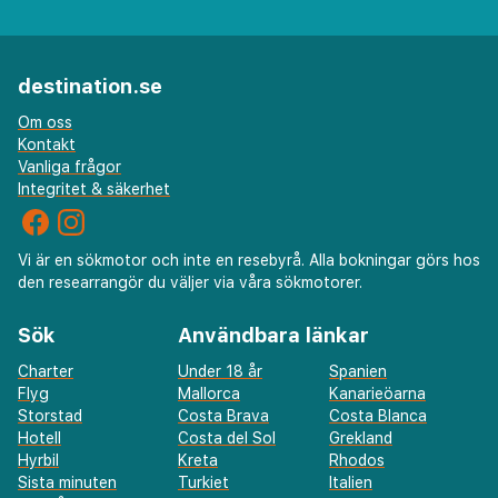
bara några steg från din dörr.
destination.se
Om oss
Kontakt
Vanliga frågor
Integritet & säkerhet
Vi är en sökmotor och inte en resebyrå. Alla bokningar görs hos
den researrangör du väljer via våra sökmotorer.
Sök
Användbara länkar
Charter
Under 18 år
Spanien
Flyg
Mallorca
Kanarieöarna
Storstad
Costa Brava
Costa Blanca
Hotell
Costa del Sol
Grekland
Hyrbil
Kreta
Rhodos
Sista minuten
Turkiet
Italien