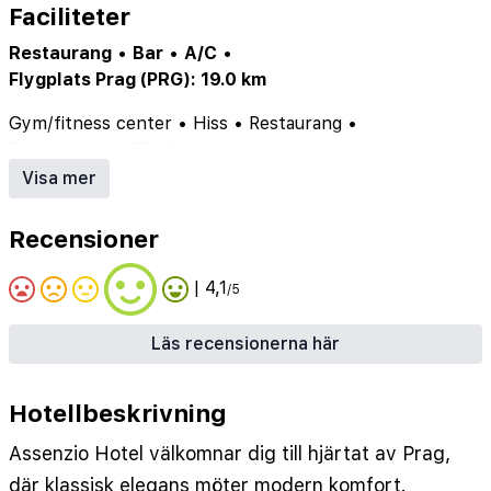
Faciliteter
Restaurang
•
Bar
•
A/C
•
Flygplats Prag (PRG): 19.0 km
Gym/fitness center
•
Hiss
•
Restaurang
•
Barnvänlig
•
WiFi
•
Parkering
•
Luftkonditionering
•
Bar
Visa mer
Recensioner
| 4,1
/5
Läs recensionerna här
Hotellbeskrivning
Assenzio Hotel välkomnar dig till hjärtat av Prag,
där klassisk elegans möter modern komfort.